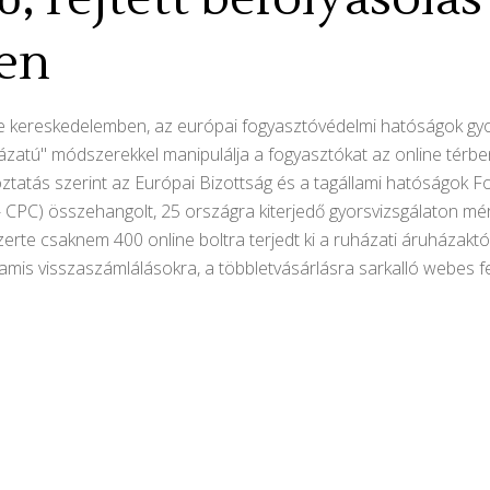
en
line kereskedelemben, az európai fogyasztóvédelmi hatóságok gy
zatú" módszerekkel manipulálja a fogyasztókat az online térben 
ztatás szerint az Európai Bizottság és a tagállami hatóságok
C) összehangolt, 25 országra kiterjedő gyorsvizsgálaton mértre
rte csaknem 400 online boltra terjedt ki a ruházati áruházaktól
hamis visszaszámlálásokra, a többletvásárlásra sarkalló webes f