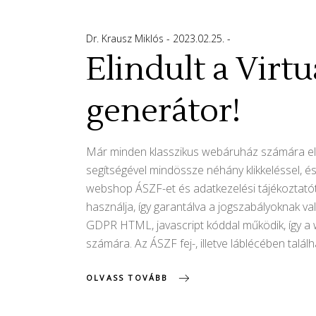
Dr. Krausz Miklós
2023.02.25.
Elindult a Virt
generátor!
Már minden klasszikus webáruház számára elér
segítségével mindössze néhány klikkeléssel, é
webshop ÁSZF-et és adatkezelési tájékoztatót.
használja, így garantálva a jogszabályoknak 
GDPR HTML, javascript kóddal működik, így a 
számára. Az ÁSZF fej-, illetve láblécében találh
OLVASS TOVÁBB