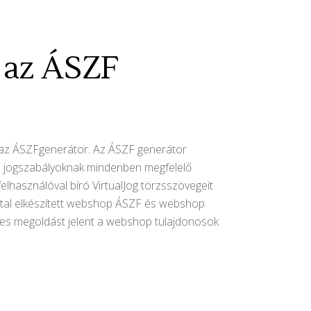
, az ÁSZF
, az ÁSZFgenerátor. Az ÁSZF generátor
i a jogszabályoknak mindenben megfelelő
lhasználóval bíró VirtualJog törzsszövegeit
által elkészített webshop ÁSZF és webshop
eges megoldást jelent a webshop tulajdonosok