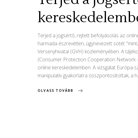
kereskedelemb
Terjed a jogsértő, rejtett befolyásolás az on
harmada észrevétlen, úgynevezett sötét "mintá
Versenyhivatal (GVH) közleményében. A tájéko
(Consumer Protection Cooperation Network - CP
online kereskedelemben. A vizsgálat Európa-sze
manipulatív gyakorlatra összpontosítottak, a 
OLVASS TOVÁBB