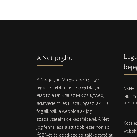
Legu
A Net-jog.hu
beje
A Net-jog.hu Magyarország egyik
legismertebb internetjogi blogja.
NKFH: f
Alapítója Dr. Krausz Miklós ügyvéd,
ellenő
adatvédelmi és IT szakjogász, aki 10+
2026.07.
foglalkozik a weboldalak jogi
szabályzatainak elkészítésével. A Net-
Kötelez
jog fennállása alatt több ezer honlap
websho
ÁSZF-ét és adatkezelési tájékoztatóját