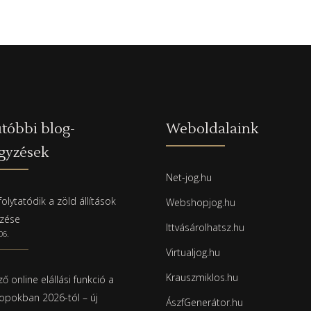
tóbbi blog-
Weboldalaink
gyzések
Net-jog.hu
olytatódik a zöld állítások
Webshopjog.hu
rzése
Ittvásárolhatsz.hu
06.
Virtualjog.hu
Krauszmiklos.hu
ő online elállási funkció a
pokban 2026-tól – új
ÁszfGenerátor.hu