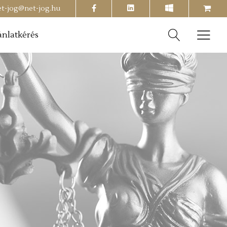
facebook
shopping-
et-jog@net-jog.hu
cart
ánlatkérés