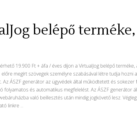
ualJog belépő terméke
hető 19.900 Ft + áfa / éves díjon a VirtualJog belépő terméke
s előre megírt szövegek személyre szabásával létre tudja hozn
 Az ÁSZF generátor az ügyvédek által működtetett és sokezer fe
való folyamatos és automatikus megfelelést. Az ÁSZF generátor 
webáruházba való beillesztés után mindig jogkövető lesz. Végl
ató linkre