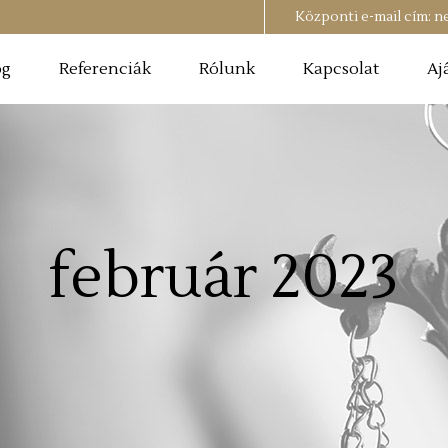
Központi e-mail cím:
n
og
Referenciák
Rólunk
Kapcsolat
Aj
február 2023