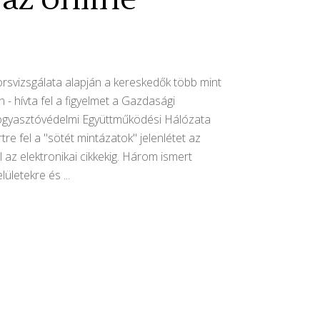
orsvizsgálata alapján a kereskedők több mint
- hívta fel a figyelmet a Gazdasági
 Fogyasztóvédelmi Együttműködési Hálózata
 fel a "sötét mintázatok" jelenlétet az
 az elektronikai cikkekig. Három ismert
elületekre és