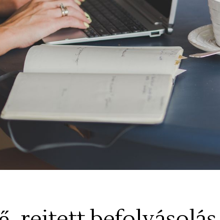
ő, rejtett befolyásolás