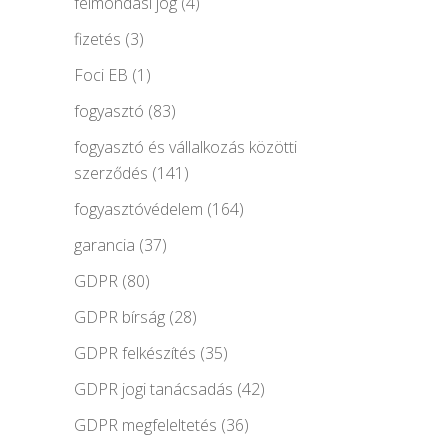
felmondási jog
(4)
fizetés
(3)
Foci EB
(1)
fogyasztó
(83)
fogyasztó és vállalkozás közötti
szerződés
(141)
fogyasztóvédelem
(164)
garancia
(37)
GDPR
(80)
GDPR bírság
(28)
GDPR felkészítés
(35)
GDPR jogi tanácsadás
(42)
GDPR megfeleltetés
(36)