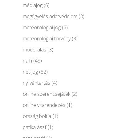
médiajog
(6)
megfigyelés adatvédelem
(3)
meteorológiai jog
(6)
meteorológiai törvény
(3)
moderálás
(3)
naih
(48)
net-jog
(82)
nyilvántartás
(4)
online szerencsejáték
(2)
online vitarendezés
(1)
ország boltja
(1)
patika ászf
(1)