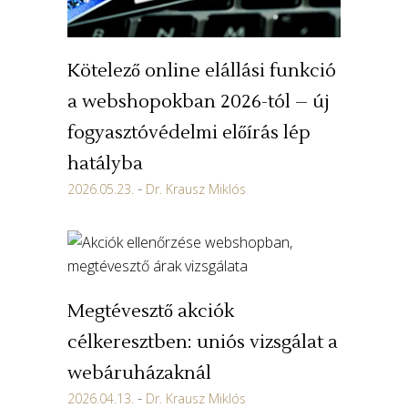
Kötelező online elállási funkció
a webshopokban 2026-tól – új
fogyasztóvédelmi előírás lép
hatályba
2026.05.23.
Dr. Krausz Miklós
Megtévesztő akciók
célkeresztben: uniós vizsgálat a
webáruházaknál
2026.04.13.
Dr. Krausz Miklós