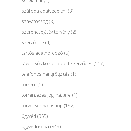
sérelemdíj
(4)
szálloda adatvédelem
(3)
szavatosság
(8)
szerencsejáték törvény
(2)
szerzői jog
(4)
tartós adathordozó
(5)
távollévők között kötött szerződés
(117)
telefonos hangrögzítés
(1)
torrent
(1)
torrentezés jogi háttere
(1)
törvényes webshop
(192)
ügyvéd
(365)
ügyvédi iroda
(343)