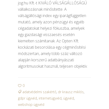
jog.hu Kft.-t KIVÁLÓ VÁLSÁGÁLLÓSÁGÚ
vállalkozásnak minősítette. A
válságállósági index egy iparágfüggetlen
mutató, amely azon pénzügyi és egyéb
cégadatokat helyezi fókuszba, amelyek
egy gazdasági visszaesés esetén
kiemelten számítanak. Az Opten Kft.
kockázati besorolása egy cégminősítési
módszertan, amely több száz változó
alapján korszerű adatbányászati
algoritmusokat használ, teljesen objektív.
0
adatvédelmi szakértő
,
dr krausz miklós
,
gdpr ügyvéd
,
internetügyvéd
,
ügyvéd
,
webshop ügyvéd