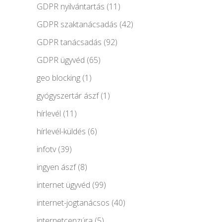
GDPR nyilvántartás
(11)
GDPR szaktanácsadás
(42)
GDPR tanácsadás
(92)
GDPR ügyvéd
(65)
geo blocking
(1)
gyógyszertár ászf
(1)
hírlevél
(11)
hírlevél-küldés
(6)
infotv
(39)
ingyen ászf
(8)
internet ügyvéd
(99)
internet-jogtanácsos
(40)
internetcenzúra
(5)