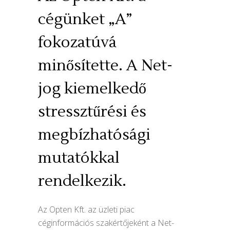
cégünket „A”
fokozatúvá
minősítette. A Net-
jog kiemelkedő
stressztűrési és
megbízhatósági
mutatókkal
rendelkezik.
Az Opten Kft. az üzleti piac
céginformációs szakértőjeként a Net-