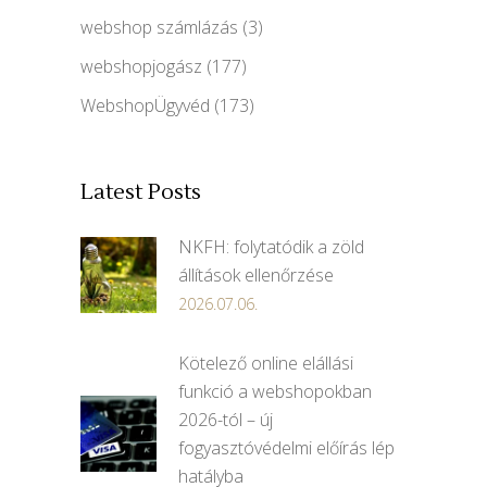
webshop számlázás
(3)
webshopjogász
(177)
WebshopÜgyvéd
(173)
Latest Posts
NKFH: folytatódik a zöld
állítások ellenőrzése
2026.07.06.
Kötelező online elállási
funkció a webshopokban
2026-tól – új
fogyasztóvédelmi előírás lép
hatályba