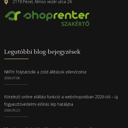
2119 Pécel, Álmos vezér utca 24.
Legutóbbi blog-bejegyzések
NKFH: folytatódik a zöld állítások ellenőrzése
2026.07.06.
Kötelező online elállási funkció a webshopokban 2026-tól – új
fogyasztóvédelmi előírás lép hatályba
2026.05.23.