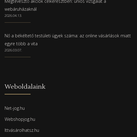
Megtévesztő akciók célkeresztben: uniós vizsgálat a
webáruházaknál
2026.04.13.
Nő a békéltető testületi ügyek száma: az online vásárlások miatt
egyre több a vita
2026.03.07.
Weboldalaink
Net-jog.hu
Webshopjog.hu
Ittvásárolhatsz.hu