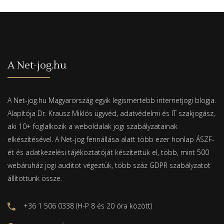
A Net-jog.hu
A Net-jog.hu Magyarország egyik legismertebb internetjogi blogja.
Alapítója Dr. Krausz Miklós ügyvéd, adatvédelmi és IT szakjogász,
aki 10+ foglalkozik a weboldalak jogi szabályzatainak
elkészítésével. A Net-jog fennállása alatt több ezer honlap ÁSZF-
ét és adatkezelési tájékoztatóját készítettük el, több, mint 500
webáruház jogi auditot végeztük, több száz GDPR szabályzatot
állítottunk össze.
+36 1 506 0338 (H-P 8 és 20 óra között)