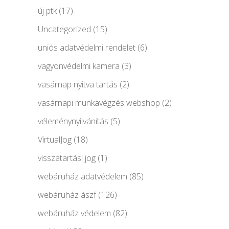
új ptk
(17)
Uncategorized
(15)
uniós adatvédelmi rendelet
(6)
vagyonvédelmi kamera
(3)
vasárnap nyitva tartás
(2)
vasárnapi munkavégzés webshop
(2)
véleménynyilvánítás
(5)
VirtualJog
(18)
visszatartási jog
(1)
webáruház adatvédelem
(85)
webáruház ászf
(126)
webáruház védelem
(82)