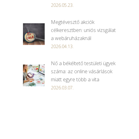
2026.05.23.
Megtévesztő akciók
célkeresztben: uniós vizsgálat
a webáruházaknál
2026.04.13.
Nő a békéltető testületi ügyek
száma: az online vásárlások
miatt egyre több a vita
2026.03.07.