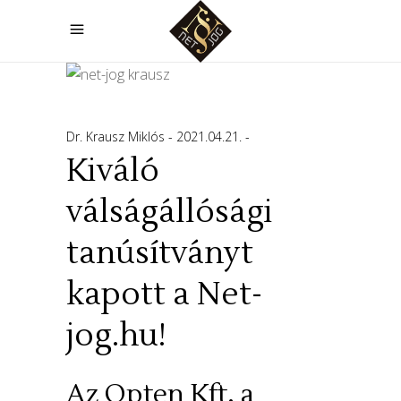
Dr. Krausz Miklós
2021.04.21.
Kiváló
válságállósági
tanúsítványt
kapott a Net-
jog.hu!
Az Opten Kft. a