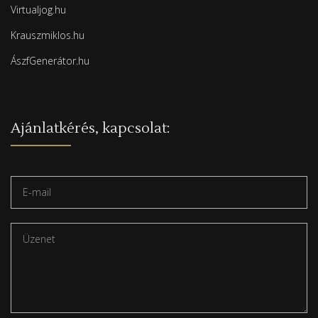
Virtualjog.hu
Krauszmiklos.hu
ÁszfGenerátor.hu
Ajánlatkérés, kapcsolat: