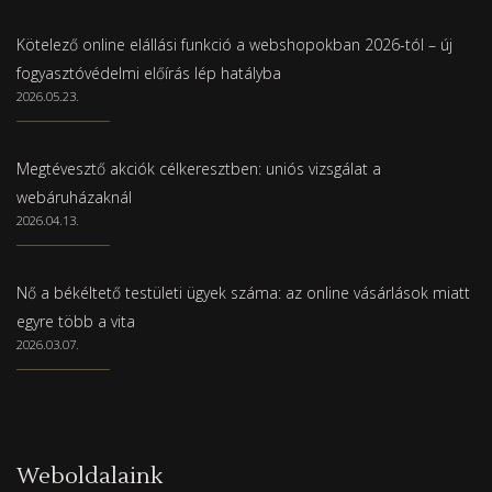
Kötelező online elállási funkció a webshopokban 2026-tól – új
fogyasztóvédelmi előírás lép hatályba
2026.05.23.
Megtévesztő akciók célkeresztben: uniós vizsgálat a
webáruházaknál
2026.04.13.
Nő a békéltető testületi ügyek száma: az online vásárlások miatt
egyre több a vita
2026.03.07.
Weboldalaink