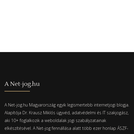
A Net-jog.hu
A Net-jog.hu Magyarország egyik legismertebb internetjogi blogja.
Alapítója Dr. Krausz Miklós ügyvéd, adatvédelmi és IT szakjogász,
aki 10+ foglalkozik a weboldalak jogi szabályzatainak
elkészítésével. A Net-jog fennállása alatt több ezer honlap ÁSZF-