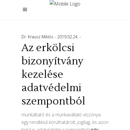
Dr. Krausz Miklós
2019.02.24.
Az erkölcsi
bizonyítvány
kezelése
adatvédelmi
szempontból
munkáltató és a munkavállaló viszonya
egy rendkívül körülhatárolt, jogilag, és azon
belül is adatvédelmi szempontból
egy