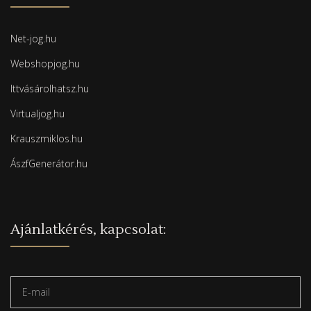
Net-jog.hu
Webshopjog.hu
Ittvásárolhatsz.hu
Virtualjog.hu
Krauszmiklos.hu
ÁszfGenerátor.hu
Ajánlatkérés, kapcsolat: