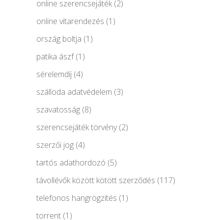
online szerencsejáték
(2)
online vitarendezés
(1)
ország boltja
(1)
patika ászf
(1)
sérelemdíj
(4)
szálloda adatvédelem
(3)
szavatosság
(8)
szerencsejáték törvény
(2)
szerzői jog
(4)
tartós adathordozó
(5)
távollévők között kötött szerződés
(117)
telefonos hangrögzítés
(1)
torrent
(1)