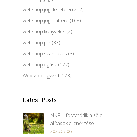
webshop jogi feltételei
(212)
webshop jogi háttere
(168)
webshop könyvelés
(2)
webshop ptk
(33)
webshop számlázás
(3)
webshopjogász
(177)
WebshopÜgyvéd
(173)
Latest Posts
NKFH: folytatódik a zöld
állítások ellenőrzése
2026.07.06.