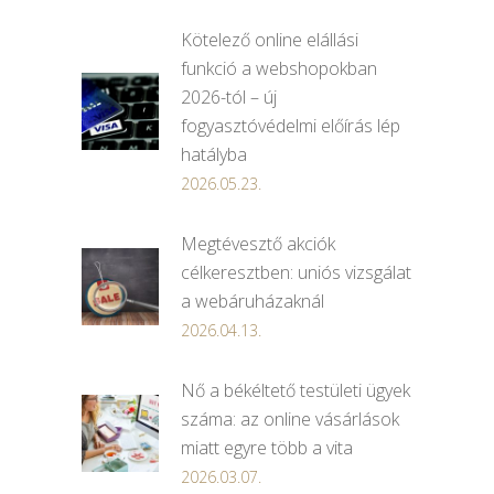
Kötelező online elállási
funkció a webshopokban
2026-tól – új
fogyasztóvédelmi előírás lép
hatályba
2026.05.23.
Megtévesztő akciók
célkeresztben: uniós vizsgálat
a webáruházaknál
2026.04.13.
Nő a békéltető testületi ügyek
száma: az online vásárlások
miatt egyre több a vita
2026.03.07.