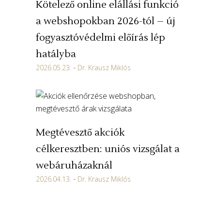
Kötelező online elállási funkció
a webshopokban 2026-tól – új
fogyasztóvédelmi előírás lép
hatályba
2026.05.23.
Dr. Krausz Miklós
Megtévesztő akciók
célkeresztben: uniós vizsgálat a
webáruházaknál
2026.04.13.
Dr. Krausz Miklós