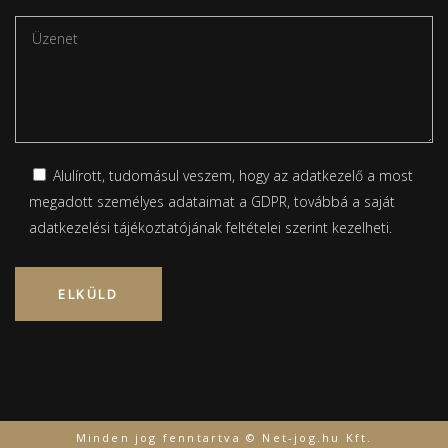
Alulírott, tudomásul veszem, hogy az adatkezelő a most
megadott személyes adataimat a GDPR, továbbá a saját
adatkezelési tájékoztatójának
feltételei szerint kezelheti.
Please leave this field empty.
Minden jog fenntartva © Net-jog.hu Kft.