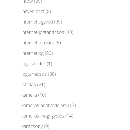
infotv
(39)
ingyen ászf
(8)
internet ügyvéd
(99)
internet-jogtanácsos
(40)
internetcenzúra
(5)
internetjog
(80)
jogos érdek
(1)
jogtanácsos
(38)
jótállás
(21)
kamera
(10)
kamerás adatvédelem
(17)
kamerás megfigyelés
(14)
karácsony
(9)