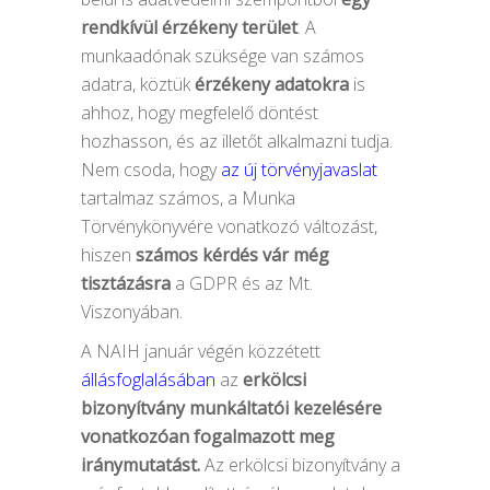
rendkívül érzékeny terület
. A
munkaadónak szüksége van számos
adatra, köztük
érzékeny adatokra
is
ahhoz, hogy megfelelő döntést
hozhasson, és az illetőt alkalmazni tudja.
Nem csoda, hogy
az új törvényjavaslat
tartalmaz számos, a Munka
Törvénykönyvére vonatkozó változást,
hiszen
számos kérdés vár még
tisztázásra
a GDPR és az Mt.
Viszonyában.
A NAIH január végén közzétett
állásfoglalásában
az
erkölcsi
bizonyítvány munkáltatói kezelésére
vonatkozóan fogalmazott meg
iránymutatást.
Az erkölcsi bizonyítvány a