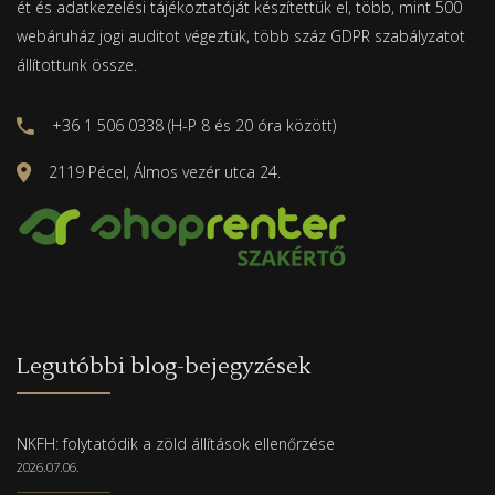
ét és adatkezelési tájékoztatóját készítettük el, több, mint 500
webáruház jogi auditot végeztük, több száz GDPR szabályzatot
állítottunk össze.
+36 1 506 0338 (H-P 8 és 20 óra között)
2119 Pécel, Álmos vezér utca 24.
Legutóbbi blog-bejegyzések
NKFH: folytatódik a zöld állítások ellenőrzése
2026.07.06.