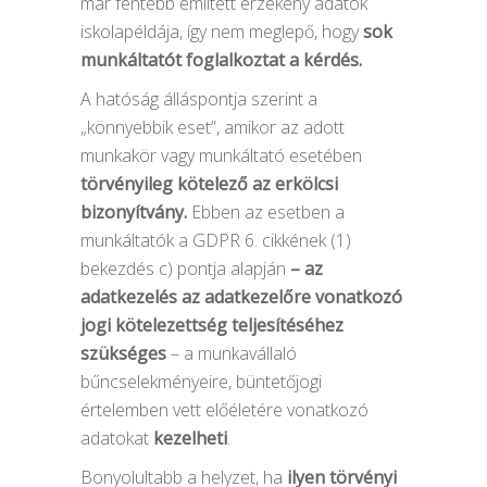
már fentebb említett érzékeny adatok
iskolapéldája, így nem meglepő, hogy
sok
munkáltatót foglalkoztat a kérdés.
A hatóság álláspontja szerint a
„könnyebbik eset”, amikor az adott
munkakör vagy munkáltató esetében
törvényileg
kötelező
az erkölcsi
bizonyítvány.
Ebben az esetben a
munkáltatók a GDPR 6. cikkének (1)
bekezdés c) pontja alapján
– az
adatkezelés az adatkezelőre vonatkozó
jogi kötelezettség teljesítéséhez
szükséges
– a munkavállaló
bűncselekményeire, büntetőjogi
értelemben vett előéletére vonatkozó
adatokat
kezelheti
.
Bonyolultabb a helyzet, ha
ilyen törvényi