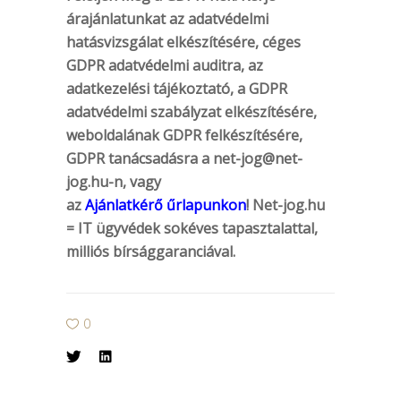
árajánlatunkat az adatvédelmi
hatásvizsgálat elkészítésére, céges
GDPR adatvédelmi auditra, az
adatkezelési tájékoztató, a GDPR
adatvédelmi szabályzat elkészítésére,
weboldalának GDPR felkészítésére,
GDPR tanácsadásra a
net-jog@net-
jog.hu-n
, vagy
az
Ajánlatkérő űrlapunkon
! Net-jog.hu
= IT ügyvédek sokéves tapasztalattal,
milliós bírsággaranciával.
0