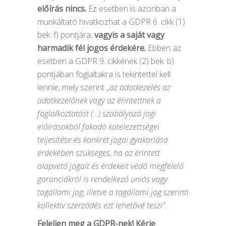
előírás nincs.
Ez esetben is azonban a
munkáltató hivatkozhat a GDPR 6. cikk (1)
bek. f) pontjára,
vagyis a saját vagy
harmadik fél jogos érdekére.
Ebben az
esetben a GDPR 9. cikkének (2) bek. b)
pontjában foglaltakra is tekintettel kell
lennie, mely szerint „
az adatkezelés az
adatkezelőnek vagy az érintettnek a
foglalkoztatást (…) szabályozó jogi
előírásokból fakadó kötelezettségei
teljesítése és konkrét jogai gyakorlása
érdekében szükséges, ha az érintett
alapvető jogait és érdekeit védő megfelelő
garanciákról is rendelkező uniós vagy
tagállami jog, illetve a tagállami jog szerinti
kollektív szerződés ezt lehetővé teszi”
.
Feleljen meg a GDPR-nek! Kérje