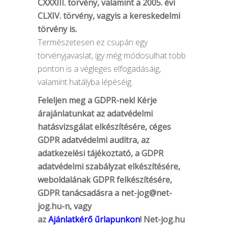
CXXXIII. törvény, valamint a 2005. évi
CLXIV. törvény, vagyis a kereskedelmi
törvény is.
Természetesen ez csupán egy
törvényjavaslat, így még módosulhat több
ponton is a végleges elfogadásáig,
valamint hatályba lépéséig.
Feleljen meg a GDPR-nek! Kérje
árajánlatunkat az adatvédelmi
hatásvizsgálat elkészítésére, céges
GDPR adatvédelmi auditra, az
adatkezelési tájékoztató, a GDPR
adatvédelmi szabályzat elkészítésére,
weboldalának GDPR felkészítésére,
GDPR tanácsadásra a
net-jog@net-
jog.hu-n
, vagy
az
Ajánlatkérő űrlapunkon
! Net-jog.hu