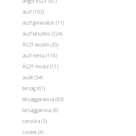
angol ÁSZF
(61)
ászf
(193)
ászf generátor
(11)
ászf készítés
(224)
ÁSZF kezelő
(20)
ászf minta
(116)
ÁSZF modul
(11)
audit
(54)
bírság
(61)
bírsággarancia
(83)
bírsággarncia
(8)
cenzúra
(3)
cookie
(4)