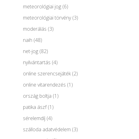
meteorológiai jog
(6)
meteorológiai törvény
(3)
moderálás
(3)
naih
(48)
net-jog
(82)
nyilvántartás
(4)
online szerencsejáték
(2)
online vitarendezés
(1)
ország boltja
(1)
patika ászf
(1)
sérelemdíj
(4)
szálloda adatvédelem
(3)