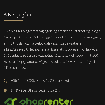
A Net-jog.hu
A Net-jog.hu Magyarország egyik legismertebb internetjogi blogja.
Alapítója Dr. Krausz Miklós ügyvéd, adatvédelmi és IT szakjogász,
aki 10+ foglalkozik a weboldalak jogi szabályzatainak
elkészítésével. A Net-jog fennállása alatt több ezer honlap ÁSZF-
ét és adatkezelési tájékoztatóját készítettük el, több, mint 500
webáruház jogi auditot végeztük, több száz GDPR szabályzatot
állítottunk össze.
+36 1 506 0338 (H-P 8 és 20 óra között)
2119 Pécel, Álmos vezér utca 24.