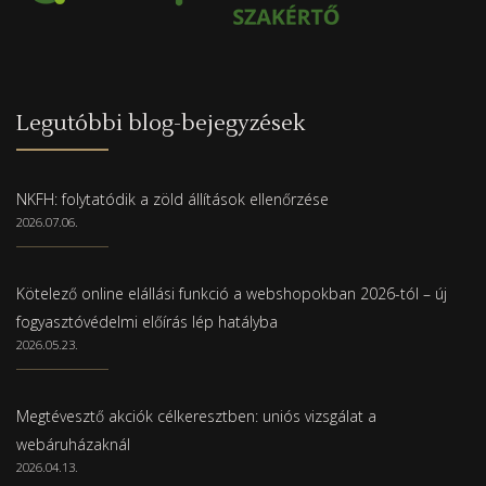
Legutóbbi blog-bejegyzések
NKFH: folytatódik a zöld állítások ellenőrzése
2026.07.06.
Kötelező online elállási funkció a webshopokban 2026-tól – új
fogyasztóvédelmi előírás lép hatályba
2026.05.23.
Megtévesztő akciók célkeresztben: uniós vizsgálat a
webáruházaknál
2026.04.13.