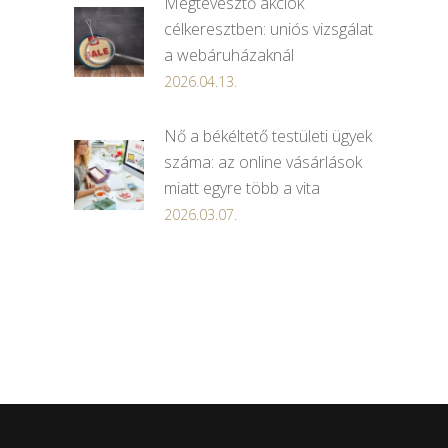
Megtévesztő akciók
célkeresztben: uniós vizsgálat
a webáruházaknál
2026.04.13.
Nő a békéltető testületi ügyek
száma: az online vásárlások
miatt egyre több a vita
2026.03.07.