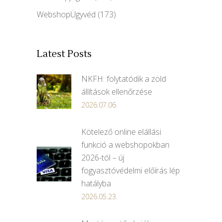
WebshopÜgyvéd
(173)
Latest Posts
NKFH: folytatódik a zöld
állítások ellenőrzése
2026.07.06.
Kötelező online elállási
funkció a webshopokban
2026-tól – új
fogyasztóvédelmi előírás lép
hatályba
2026.05.23.