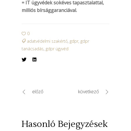
= IT ügyvédek sokéves tapasztalattal,
milliós bírsággaranciával.
0
adatvédelmi szakértő
,
gdpr
,
gdpr
tanácsadás
,
gdpr ügyvéd
előző
következő
Hasonló Bejegyzések