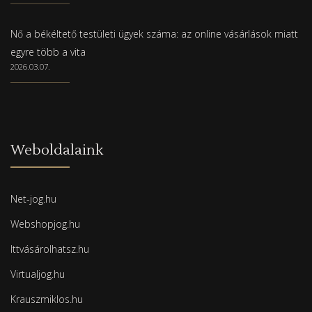
Nő a békéltető testületi ügyek száma: az online vásárlások miatt
egyre több a vita
2026.03.07.
Weboldalaink
Net-jog.hu
Webshopjog.hu
Ittvásárolhatsz.hu
Virtualjog.hu
Krauszmiklos.hu