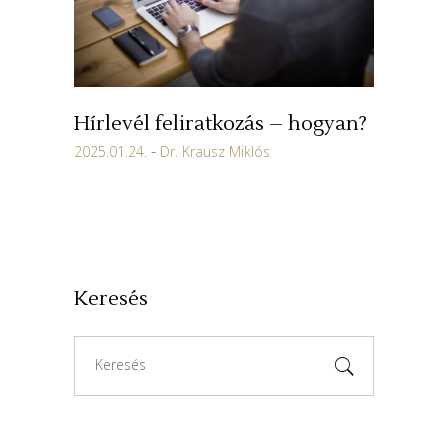
Hírlevél feliratkozás – hogyan?
2025.01.24.
Dr. Krausz Miklós
Keresés
Search
for: