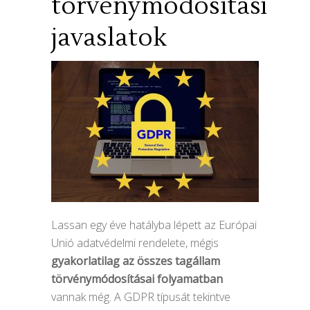
törvénymódosítási
javaslatok
Lassan egy éve hatályba lépett az Európai
Unió adatvédelmi rendelete, mégis
gyakorlatilag az összes tagállam
törvénymódosításai folyamatban
vannak még. A GDPR típusát tekintve