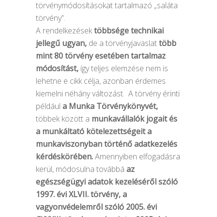
törvénymódosításokat tartalmazó „saláta
törvény”.
A rendelkezések
többsége technikai
jellegű ugyan,
de a törvényjavaslat
több
mint 80 törvény esetében tartalmaz
módosítást,
így teljes elemzése nem is
lehetne e cikk célja, azonban érdemes
kiemelni néhány változást. A törvény érinti
például
a Munka Törvénykönyvét,
többek között a
munkavállalók jogait és
a munkáltató kötelezettségeit a
munkaviszonyban történő adatkezelés
kérdéskörében.
Amennyiben elfogadásra
kerül, módosulna továbbá
az
egészségügyi adatok kezeléséről szóló
1997. évi XLVII. törvény, a
vagyonvédelemről szóló 2005. évi