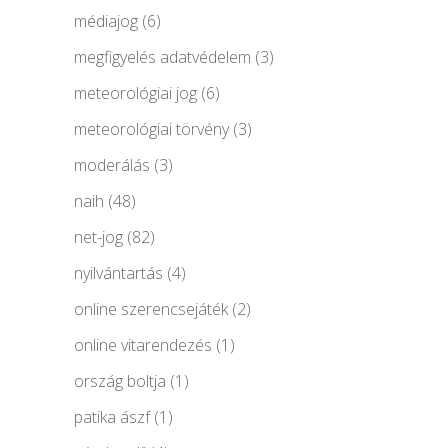
médiajog
(6)
megfigyelés adatvédelem
(3)
meteorológiai jog
(6)
meteorológiai törvény
(3)
moderálás
(3)
naih
(48)
net-jog
(82)
nyilvántartás
(4)
online szerencsejáték
(2)
online vitarendezés
(1)
ország boltja
(1)
patika ászf
(1)