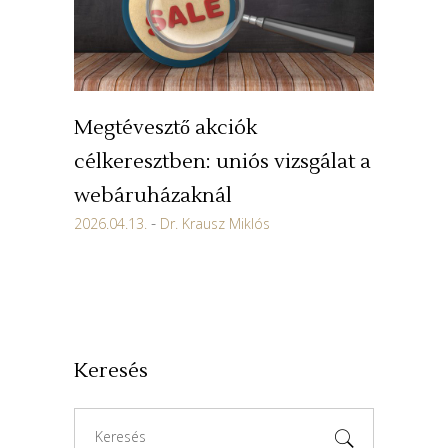
Megtévesztő akciók
célkeresztben: uniós vizsgálat a
webáruházaknál
2026.04.13.
Dr. Krausz Miklós
Keresés
Search
for: