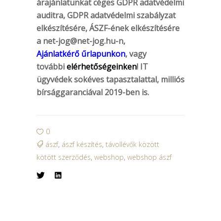
árajánlatunkat céges GDPR adatvédelmi
auditra, GDPR adatvédelmi szabályzat
elkészítésére, ÁSZF-ének elkészítésére
a
net-jog@net-jog.hu-n
,
Ajánlatkérő űrlapunkon
, vagy
további
elérhetőségeinken
! IT
ügyvédek sokéves tapasztalattal, milliós
bírsággaranciával 2019-ben is.
0
ászf
,
ászf készítés
,
távollévők között
kötött szerződés
,
webshop
,
webshop ászf