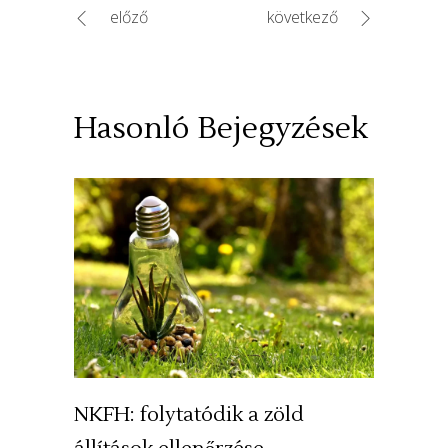
előző
következő
Hasonló Bejegyzések
NKFH: folytatódik a zöld