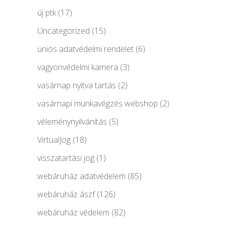
új ptk
(17)
Uncategorized
(15)
uniós adatvédelmi rendelet
(6)
vagyonvédelmi kamera
(3)
vasárnap nyitva tartás
(2)
vasárnapi munkavégzés webshop
(2)
véleménynyilvánítás
(5)
VirtualJog
(18)
visszatartási jog
(1)
webáruház adatvédelem
(85)
webáruház ászf
(126)
webáruház védelem
(82)