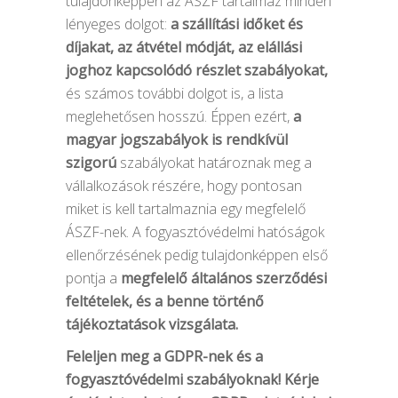
tulajdonképpen az ÁSZF tartalmaz minden
lényeges dolgot:
a szállítási időket és
díjakat, az átvétel módját, az elállási
joghoz kapcsolódó részlet szabályokat,
és számos további dolgot is, a lista
meglehetősen hosszú. Éppen ezért,
a
magyar
jogszabályok is rendkívül
szigorú
szabályokat határoznak meg a
vállalkozások részére, hogy pontosan
miket is kell tartalmaznia egy megfelelő
ÁSZF-nek. A fogyasztóvédelmi hatóságok
ellenőrzésének pedig tulajdonképpen első
pontja a
megfelelő általános szerződési
feltételek, és a benne történő
tájékoztatások vizsgálata.
Feleljen meg a GDPR-nek és a
fogyasztóvédelmi szabályoknak! Kérje