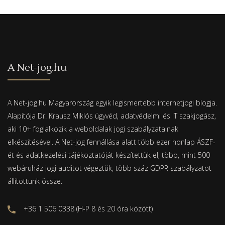
A Net-jog.hu
A Net-jog.hu Magyarország egyik legismertebb internetjogi blogja.
Alapítója Dr. Krausz Miklós ügyvéd, adatvédelmi és IT szakjogász,
aki 10+ foglalkozik a weboldalak jogi szabályzatainak
elkészítésével. A Net-jog fennállása alatt több ezer honlap ÁSZF-
ét és adatkezelési tájékoztatóját készítettük el, több, mint 500
webáruház jogi auditot végeztük, több száz GDPR szabályzatot
állítottunk össze.
+36 1 506 0338 (H-P 8 és 20 óra között)