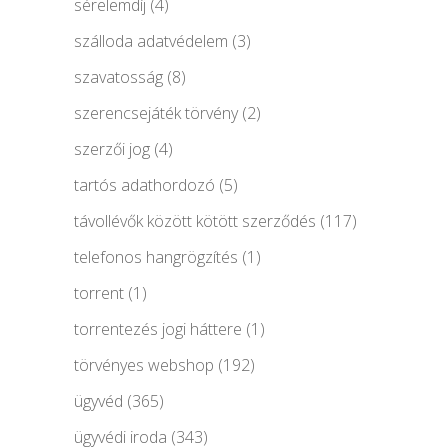
sérelemdíj
(4)
szálloda adatvédelem
(3)
szavatosság
(8)
szerencsejáték törvény
(2)
szerzői jog
(4)
tartós adathordozó
(5)
távollévők között kötött szerződés
(117)
telefonos hangrögzítés
(1)
torrent
(1)
torrentezés jogi háttere
(1)
törvényes webshop
(192)
ügyvéd
(365)
ügyvédi iroda
(343)