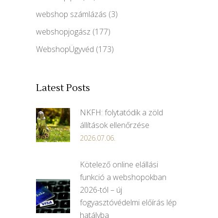
webshop számlázás
(3)
webshopjogász
(177)
WebshopÜgyvéd
(173)
Latest Posts
NKFH: folytatódik a zöld
állítások ellenőrzése
2026.07.06.
Kötelező online elállási
funkció a webshopokban
2026-tól – új
fogyasztóvédelmi előírás lép
hatályba