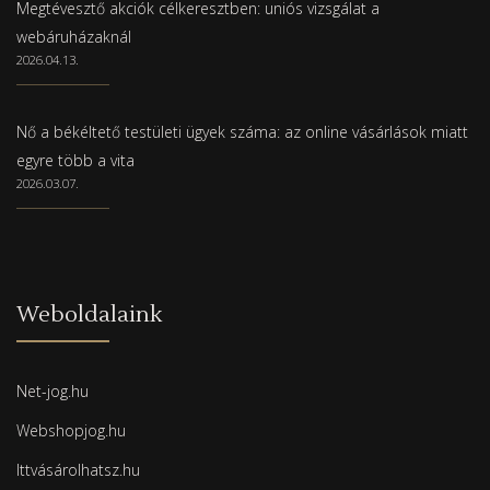
Megtévesztő akciók célkeresztben: uniós vizsgálat a
webáruházaknál
2026.04.13.
Nő a békéltető testületi ügyek száma: az online vásárlások miatt
egyre több a vita
2026.03.07.
Weboldalaink
Net-jog.hu
Webshopjog.hu
Ittvásárolhatsz.hu