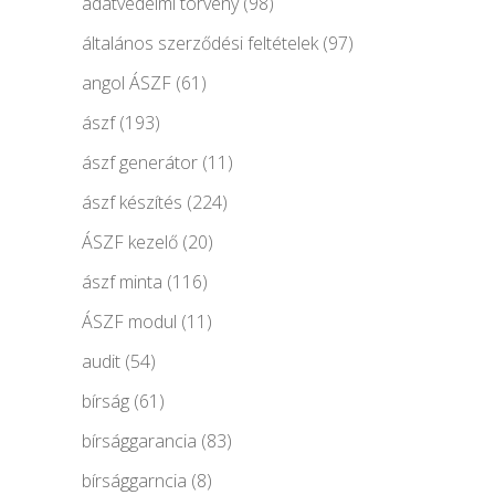
adatvédelmi törvény
(98)
általános szerződési feltételek
(97)
angol ÁSZF
(61)
ászf
(193)
ászf generátor
(11)
ászf készítés
(224)
ÁSZF kezelő
(20)
ászf minta
(116)
ÁSZF modul
(11)
audit
(54)
bírság
(61)
bírsággarancia
(83)
bírsággarncia
(8)