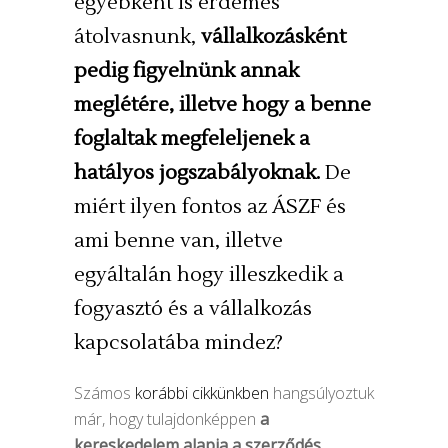
egyébként is érdemes
átolvasnunk,
vállalkozásként
pedig figyelnünk annak
meglétére, illetve hogy a benne
foglaltak megfeleljenek a
hatályos jogszabályoknak.
De
miért ilyen fontos az ÁSZF és
ami benne van, illetve
egyáltalán hogy illeszkedik a
fogyasztó és a vállalkozás
kapcsolatába mindez?
Számos
korábbi cikkünkben
hangsúlyoztuk
már, hogy tulajdonképpen
a
kereskedelem alapja a szerződés,