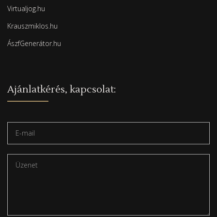
Virtualjog.hu
Krauszmiklos.hu
ÁszfGenerátor.hu
Ajánlatkérés, kapcsolat: