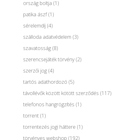
ország boltja
(1)
patika ászf
(1)
sérelemdíj
(4)
szálloda adatvédelem
(3)
szavatosság
(8)
szerencsejáték törvény
(2)
szerzői jog
(4)
tartós adathordozó
(5)
távollévők között kötött szerződés
(117)
telefonos hangrögzítés
(1)
torrent
(1)
torrentezés jogi háttere
(1)
törvényes webshop
(192)