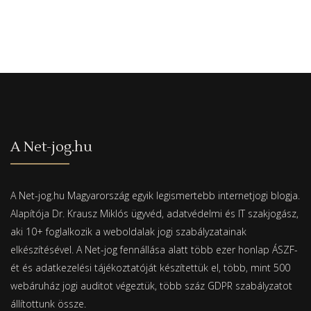
A Net-jog.hu
A Net-jog.hu Magyarország egyik legismertebb internetjogi blogja.
Alapítója Dr. Krausz Miklós ügyvéd, adatvédelmi és IT szakjogász,
aki 10+ foglalkozik a weboldalak jogi szabályzatainak
elkészítésével. A Net-jog fennállása alatt több ezer honlap ÁSZF-
ét és adatkezelési tájékoztatóját készítettük el, több, mint 500
webáruház jogi auditot végeztük, több száz GDPR szabályzatot
állítottunk össze.