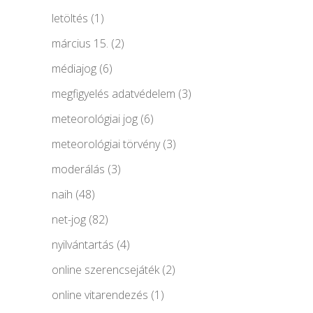
letöltés
(1)
március 15.
(2)
médiajog
(6)
megfigyelés adatvédelem
(3)
meteorológiai jog
(6)
meteorológiai törvény
(3)
moderálás
(3)
naih
(48)
net-jog
(82)
nyilvántartás
(4)
online szerencsejáték
(2)
online vitarendezés
(1)