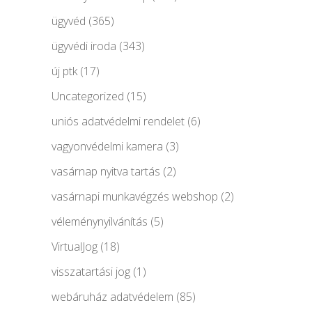
ügyvéd
(365)
ügyvédi iroda
(343)
új ptk
(17)
Uncategorized
(15)
uniós adatvédelmi rendelet
(6)
vagyonvédelmi kamera
(3)
vasárnap nyitva tartás
(2)
vasárnapi munkavégzés webshop
(2)
véleménynyilvánítás
(5)
VirtualJog
(18)
visszatartási jog
(1)
webáruház adatvédelem
(85)