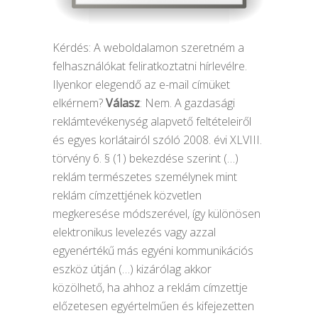
Kérdés: A weboldalamon szeretném a
felhasználókat feliratkoztatni hírlevélre.
Ilyenkor elegendő az e-mail címüket
elkérnem?
Válasz
: Nem. A gazdasági
reklámtevékenység alapvető feltételeiről
és egyes korlátairól szóló 2008. évi XLVIII.
törvény 6. § (1) bekezdése szerint (…)
reklám természetes személynek mint
reklám címzettjének közvetlen
megkeresése módszerével, így különösen
elektronikus levelezés vagy azzal
egyenértékű más egyéni kommunikációs
eszköz útján (…) kizárólag akkor
közölhető, ha ahhoz a reklám címzettje
előzetesen egyértelműen és kifejezetten