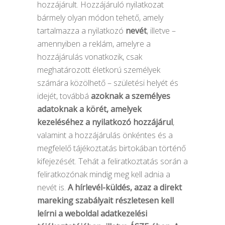
hozzájárult. Hozzájáruló nyilatkozat
bármely olyan módon tehető, amely
tartalmazza a nyilatkozó
nevét
, illetve –
amennyiben a reklám, amelyre a
hozzájárulás vonatkozik, csak
meghatározott életkorú személyek
számára közölhető – születési helyét és
idejét, továbbá
azoknak a személyes
adatoknak a körét, amelyek
kezeléséhez a nyilatkozó hozzájárul
,
valamint a hozzájárulás önkéntes és a
megfelelő tájékoztatás birtokában történő
kifejezését. Tehát a feliratkoztatás során a
feliratkozónak mindig meg kell adnia a
nevét is.
A hírlevél-küldés, azaz a direkt
mareking szabályait részletesen kell
leírni a weboldal adatkezelési