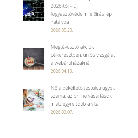
2026-tól – új
fogyasztóvédelmi előírás lép
hatályba
2026.05.23.
Megtévesztő akciók
célkeresztben: uniós vizsgálat
a webáruházaknál
2026.04.13.
Nő a békéltető testületi ügyek
száma: az online vásárlások
miatt egyre több a vita
2026.03.07.