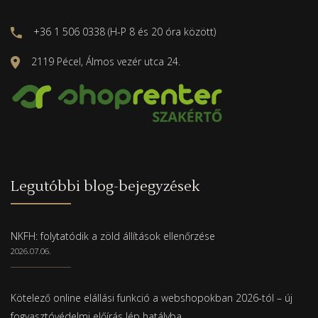
+36 1 506 0338 (H-P 8 és 20 óra között)
2119 Pécel, Álmos vezér utca 24.
Legutóbbi blog-bejegyzések
NKFH: folytatódik a zöld állítások ellenőrzése
2026.07.06.
Kötelező online elállási funkció a webshopokban 2026-tól – új
fogyasztóvédelmi előírás lép hatályba