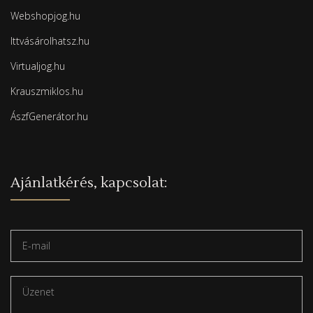
Webshopjog.hu
Ittvásárolhatsz.hu
Virtualjog.hu
Krauszmiklos.hu
ÁszfGenerátor.hu
Ajánlatkérés, kapcsolat: