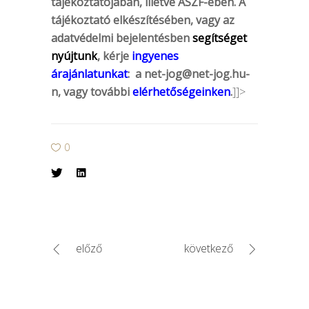
tájékoztatójában, illetve ÁSZF-ében. A
tájékoztató elkészítésében, vagy az
adatvédelmi bejelentésben
segítséget
nyújtunk
, kérje
ingyenes
árajánlatunkat
: a
net-jog@net-jog.hu-
n
, vagy további
elérhetőségeinken
.
]]>
0
előző
következő