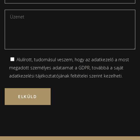
Alulírott, tudomásul veszem, hogy az adatkezelő a most
megadott személyes adataimat a GDPR, továbbá a saját
adatkezelési tájékoztatójának
feltételei szerint kezelheti.
Please leave this field empty.