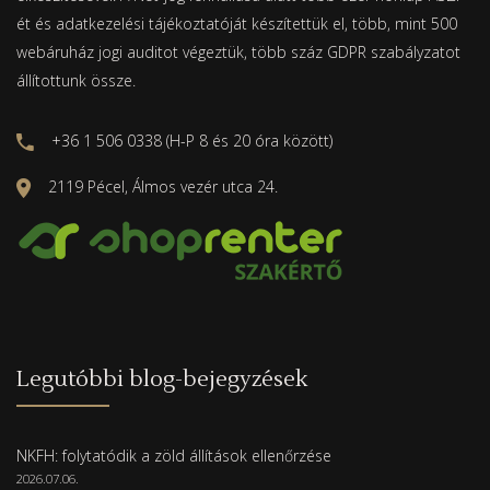
ét és adatkezelési tájékoztatóját készítettük el, több, mint 500
webáruház jogi auditot végeztük, több száz GDPR szabályzatot
állítottunk össze.
+36 1 506 0338 (H-P 8 és 20 óra között)
2119 Pécel, Álmos vezér utca 24.
Legutóbbi blog-bejegyzések
NKFH: folytatódik a zöld állítások ellenőrzése
2026.07.06.