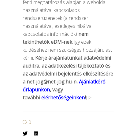
fenti meghatározás alapján a weboldal
használatával kapcsolatos
rendszerüzenetek (a rendszer
használatával, esetleges hibáival
kapcsolatos információk)
nem
tekinthetők eDM-nek
, így ezek
küldéséhez nem szükséges hozzájárulást
kérni.
K
érje árajánlatunkat adatvédelmi
auditra, az adatkezelési tájékoztató és
az adatvédelmi bejelentés elkészítésére
a
net-jog@net-jog.hu-n
,
Ajánlatkérő
űrlapunkon
, vagy
további
elérhetőségeinken
!
]]>
0