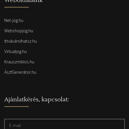
Weboldalaink
Net-jog.hu
Webshopjog.hu
Ittvásárolhatsz.hu
Virtualjog.hu
Krauszmiklos.hu
ÁszfGenerátor.hu
Ajánlatkérés, kapcsolat: