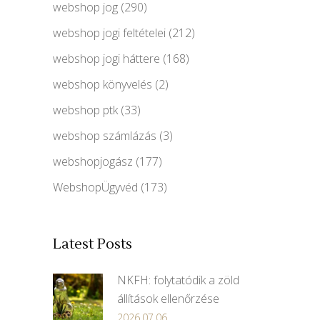
webshop jog
(290)
webshop jogi feltételei
(212)
webshop jogi háttere
(168)
webshop könyvelés
(2)
webshop ptk
(33)
webshop számlázás
(3)
webshopjogász
(177)
WebshopÜgyvéd
(173)
Latest Posts
NKFH: folytatódik a zöld
állítások ellenőrzése
2026.07.06.