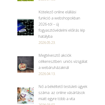
Kötelező online elállási
funkció a webshopokban
2026-tól – új
fogyasztóvédelmi előírás lép
hatályba
2026.05.23.
Megtévesztő akciók
célkeresztben: uniós vizsgálat
a webáruházaknál
2026.04.13.
Nő a békéltető testületi ügyek
száma: az online vásárlások
miatt egyre több a vita
2026.03.07.