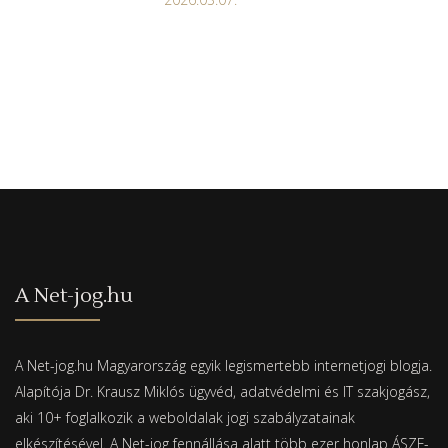
A Net-jog.hu
A Net-jog.hu Magyarország egyik legismertebb internetjogi blogja.
Alapítója Dr. Krausz Miklós ügyvéd, adatvédelmi és IT szakjogász,
aki 10+ foglalkozik a weboldalak jogi szabályzatainak
elkészítésével. A Net-jog fennállása alatt több ezer honlap ÁSZF-