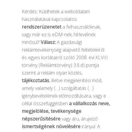
Kérdés: Küldhetek a weboldalam
használatával kapcsolatos
rendszerüzenetet
a felhasználóknak,
vagy már ez is eDM-nek, hírlevélnek
minősül?
Válasz:
A gazdasági
reklámtevékenység alapvető feltételeiről
és egyes korlátairól szóló 2008. évi XLVIII.
törvény (Reklámtörvény) 3.§ d) pontja
szerint a reklám olyan közlés,
tájékoztatás
, illetve megjelenítési mód,
amely valamely (…) szolgáltatás (…)
igénybevételének előmozdítására, vagy e
céllal összefüggésben
a vállalkozás neve,
megjelölése, tevékenysége
népszerűsítésére
vagy áru, árujelző
ismertségének növelésére
irányul. A