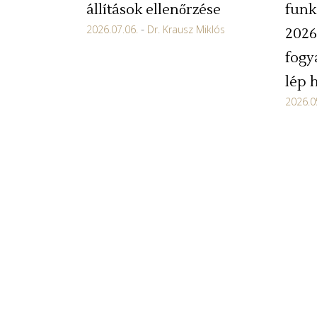
állítások ellenőrzése
funk
2026.07.06.
Dr. Krausz Miklós
2026
fogy
lép 
2026.0