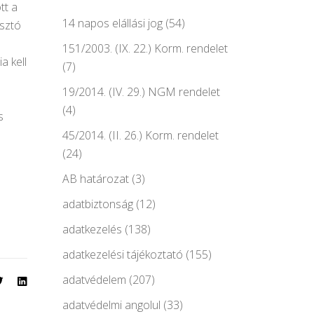
tt a
14 napos elállási jog
(54)
asztó
151/2003. (IX. 22.) Korm. rendelet
a kell
(7)
19/2014. (IV. 29.) NGM rendelet
(4)
s
45/2014. (II. 26.) Korm. rendelet
(24)
AB határozat
(3)
adatbiztonság
(12)
adatkezelés
(138)
adatkezelési tájékoztató
(155)
adatvédelem
(207)
adatvédelmi angolul
(33)