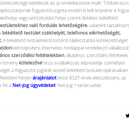
kötelezettsége keletkezik az új rendelkezések miatt. Többek közö
tájékoztatásnak fogyasztói jogvita esetén ki kell terjednie a fogy
lakóhelye vagy tartózkodási helye szerint illetékes békéltető
testületekhez való fordulás lehetőségére
, valamint tartalmazni
a
békéltető testület székhelyét, telefonos elérhetőségét,
.
A békéltető testületekről történő tájékoztatási kötelezettséget
ódon
kell teljesíteni, internetes honlappal rendelkező vállalkozá
lános szerződési feltételekben
, általános szerződési feltételek
A törvény
kötelezővé
teszi a vállalkozás képviselője személyes
ségét a fogyasztói jogvitát kezelő békéltető testület eljárásaiban.
felelően! Kérjen
árajánlatot
most ÁSZF-ének elkészítésére, az
 fel a
Net-jog ügyvédeket
! Net-jog = tanácsadás