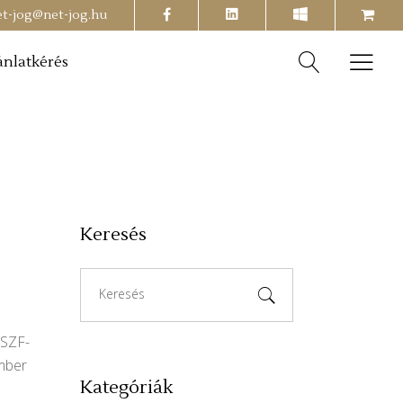
facebook
shopping-
et-jog@net-jog.hu
cart
ánlatkérés
Keresés
Search
for:
ÁSZF-
ember
Kategóriák