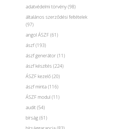
adatvédelmi törvény
(98)
általános szerződési feltételek
(97)
angol ÁSZF
(61)
ászf
(193)
ászf generátor
(11)
ászf készítés
(224)
ÁSZF kezelő
(20)
ászf minta
(116)
ÁSZF modul
(11)
audit
(54)
bírság
(61)
bírsággarancia
(83)