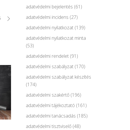
adatvédelmi bejelentés
(61)
adatvédelmi incidens
(27)
ő
adatvédelmi nyilatkozat
(139)
adatvédelmi nyilatkozat minta
(53)
adatvédelmi rendelet
(91)
adatvédelmi szabályzat
(170)
adatvédelmi szabályzat készítés
(174)
adatvédelmi szakértő
(196)
adatvédelmi tájékoztató
(161)
adatvédelmi tanácsadás
(185)
adatvédelmi tisztviselő
(48)