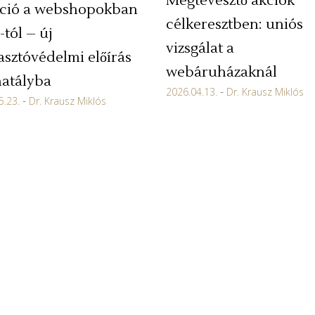
Megtévesztő akciók
ció a webshopokban
célkeresztben: uniós
-tól – új
vizsgálat a
asztóvédelmi előírás
webáruházaknál
hatályba
2026.04.13.
Dr. Krausz Miklós
5.23.
Dr. Krausz Miklós