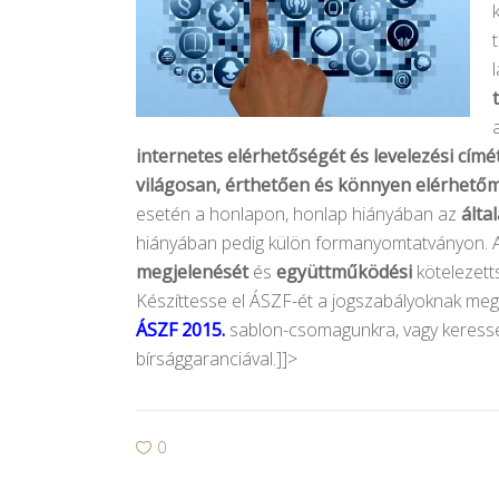
internetes elérhetőségét és levelezési címét
világosan, érthetően és könnyen elérhető
m
esetén a honlapon, honlap hiányában az
álta
hiányában pedig külön formanyomtatványon. 
megjelenését
és
együttműködési
kötelezett
Készíttesse el ÁSZF-ét a jogszabályoknak meg
ÁSZF 2015.
sablon-csomagunkra, vagy keresse
bírsággaranciával.]]>
0