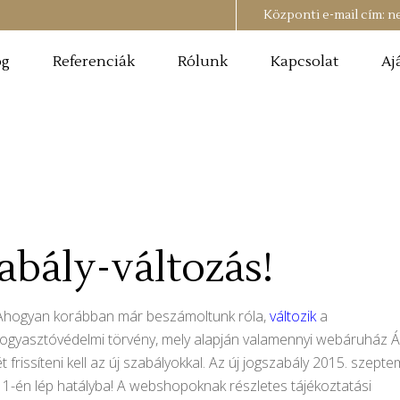
Központi e-mail cím:
n
og
Referenciák
Rólunk
Kapcsolat
Aj
abály-változás!
Ahogyan korábban már beszámoltunk róla,
változik
a
fogyasztóvédelmi törvény, mely alapján valamennyi webáruház 
ét frissíteni kell az új szabályokkal. Az új jogszabály 2015. szept
11-én lép hatályba! A webshopoknak részletes tájékoztatási