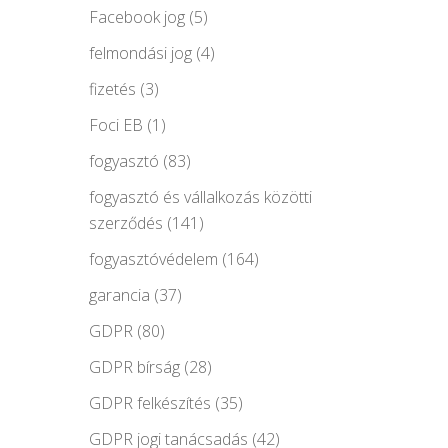
Facebook jog
(5)
felmondási jog
(4)
fizetés
(3)
Foci EB
(1)
fogyasztó
(83)
fogyasztó és vállalkozás közötti
szerződés
(141)
fogyasztóvédelem
(164)
garancia
(37)
GDPR
(80)
GDPR bírság
(28)
GDPR felkészítés
(35)
GDPR jogi tanácsadás
(42)