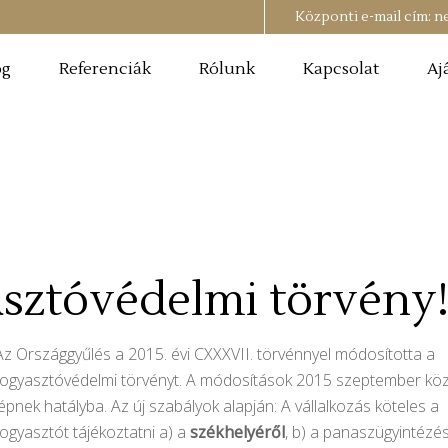
Központi e-mail cím:
n
og
Referenciák
Rólunk
Kapcsolat
Aj
asztóvédelmi törvény
Az Országgyűlés a 2015. évi CXXXVII. törvénnyel módosította a
fogyasztóvédelmi törvényt. A módosítások 2015 szeptember kö
lépnek hatályba. Az új szabályok alapján: A vállalkozás köteles a
fogyasztót tájékoztatni a) a
székhelyéről
, b) a panaszügyintézé