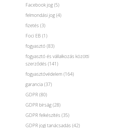
Facebook jog
(5)
felmondási jog
(4)
fizetés
(3)
Foci EB
(1)
fogyasztó
(83)
fogyasztó és vállalkozás közötti
szerződés
(141)
fogyasztóvédelem
(164)
garancia
(37)
GDPR
(80)
GDPR bírság
(28)
GDPR felkészítés
(35)
GDPR jogi tanácsadás
(42)