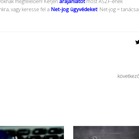
lyoknak megfelelően! Kérjen
árajánlatot
most ÁSZF-ének
ra, vagy keresse fel a
Net-jog ügyvédeket
! Net-jog = tanács
következ