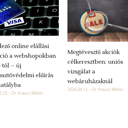
lező online elállási
Megtévesztő akciók
ció a webshopokban
célkeresztben: uniós
-tól – új
vizsgálat a
asztóvédelmi előírás
webáruházaknál
hatályba
2026.04.13.
Dr. Krausz Miklós
5.23.
Dr. Krausz Miklós