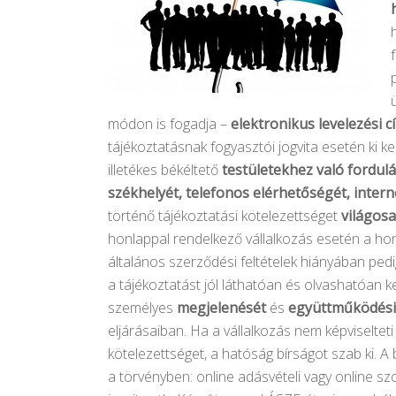
módon is fogadja –
elektronikus levelezési c
tájékoztatásnak fogyasztói jogvita esetén ki ke
illetékes békéltető
testületekhez való fordul
székhelyét, telefonos elérhetőségét, intern
történő tájékoztatási kötelezettséget
világos
honlappal rendelkező vállalkozás esetén a h
általános szerződési feltételek hiányában ped
a tájékoztatást jól láthatóan és olvashatóan k
személyes
megjelenését
és
együttműködési
eljárásaiban. Ha a vállalkozás nem képviseltet
kötelezettséget, a hatóság bírságot szab ki. A
a törvényben: online adásvételi vagy online szo