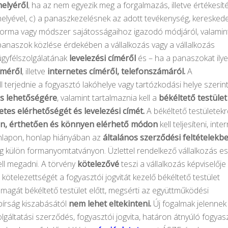
helyéről
, ha az nem egyezik meg a forgalmazás, illetve értékesít
helyével, c) a panaszkezelésnek az adott tevékenység, keresked
forma vagy módszer sajátosságaihoz igazodó módjáról, valamint
panaszok közlése érdekében a vállalkozás vagy a vállalkozás
ügyfélszolgálatának
levelezési címéről
és – ha a panaszokat ily
íméről
, illetve
internetes címéről, telefonszámáról.
A
ll terjednie a fogyasztó lakóhelye vagy tartózkodási helye szerin
ás lehetőségére
, valamint tartalmaznia kell a
békéltető testület
etes elérhetőségét és levelezési címét.
A békéltető testületekr
an, érthetően és könnyen elérhető
módon
kell teljesíteni, inte
onlapon, honlap hiányában az
általános szerződési feltételekb
ig külön formanyomtatványon. Üzlettel rendelkező vállalkozás e
ell megadni. A törvény
kötelezővé
teszi a vállalkozás képviselője
kötelezettségét a fogyasztói jogvitát kezelő békéltető testület
i magát békéltető testület előtt, megsérti az együttműködési
 bírság kiszabásától
nem lehet eltekinteni.
Új fogalmak jelenne
lgáltatási szerződés, fogyasztói jogvita, határon átnyúló fogyas