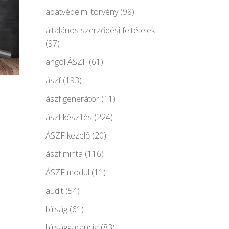
adatvédelmi törvény
(98)
általános szerződési feltételek
(97)
angol ÁSZF
(61)
ászf
(193)
ászf generátor
(11)
ászf készítés
(224)
ÁSZF kezelő
(20)
ászf minta
(116)
ÁSZF modul
(11)
audit
(54)
bírság
(61)
bírsággarancia
(83)