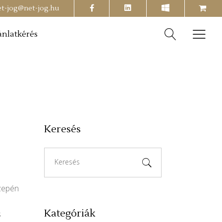
facebook
shopping-
et-jog@net-jog.hu
cart
ánlatkérés
Keresés
!
Search
for:
zepén
Kategóriák
s