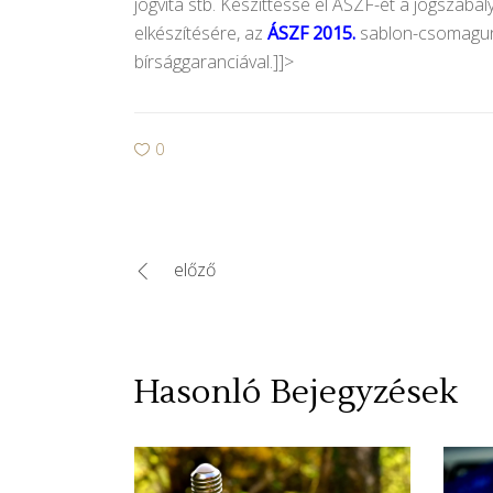
jogvita stb. Készíttesse el ÁSZF-ét a jogszabá
elkészítésére, az
ÁSZF 2015.
sablon-csomagunk
bírsággaranciával.]]>
0
előző
Hasonló Bejegyzések