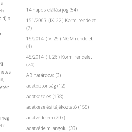
és
14 napos elállási jog
(54)
elmi
 d) a
151/2003. (IX. 22.) Korm. rendelet
(7)
en
19/2014. (IV. 29.) NGM rendelet
(4)
t
45/2014. (II. 26.) Korm. rendelet
ől
(24)
rnetes
AB határozat
(3)
en
,
adatbiztonság
(12)
setén
adatkezelés
(138)
adatkezelési tájékoztató
(155)
adatvédelem
(207)
k meg
ztói
adatvédelmi angolul
(33)