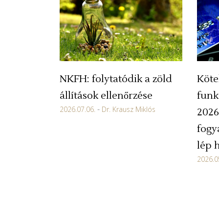
NKFH: folytatódik a zöld
Köte
állítások ellenőrzése
funk
2026.07.06.
Dr. Krausz Miklós
2026
fogy
lép 
2026.0