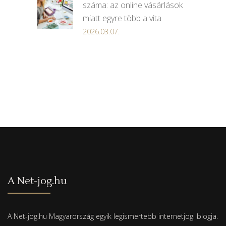
száma: az online vásárlások
miatt egyre több a vita
2026.03.07.
A Net-jog.hu
A Net-jog.hu Magyarország egyik legismertebb internetjogi blogja.