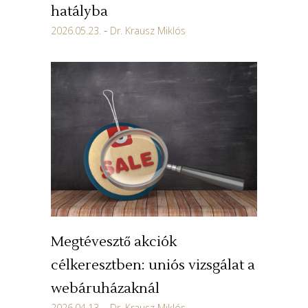
hatályba
2026.05.23.
Dr. Krausz Miklós
Megtévesztő akciók
célkeresztben: uniós vizsgálat a
webáruházaknál
2026.04.13.
Dr. Krausz Miklós