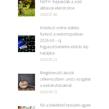
NKFH: folytatódik a zöld
állítások ellenőrzése
2026.07.06.
Kötelező online elállási
funkció a webshopokban
2026-tól – új
fogyasztóvédelmi előírás lép
hatályba
2026.05.23.
Megtévesztő akciók
célkeresztben: uniós vizsgálat
a webáruházaknál
2026.04.13.
Nő a békéltető testületi ügyek