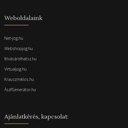
Weboldalaink
Net-jog.hu
Webshopjog.hu
Ittvásárolhatsz.hu
Virtualjog.hu
Krauszmiklos.hu
ÁszfGenerátor.hu
Ajánlatkérés, kapcsolat: