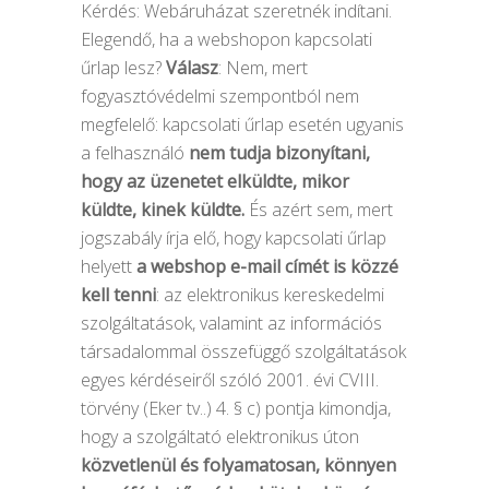
Kérdés: Webáruházat szeretnék indítani.
Elegendő, ha a webshopon kapcsolati
űrlap lesz?
Válasz
: Nem, mert
fogyasztóvédelmi szempontból nem
megfelelő: kapcsolati űrlap esetén ugyanis
a felhasználó
nem tudja bizonyítani,
hogy az üzenetet elküldte, mikor
küldte, kinek küldte.
És azért sem, mert
jogszabály írja elő, hogy kapcsolati űrlap
helyett
a webshop e-mail címét is közzé
kell tenni
: az elektronikus kereskedelmi
szolgáltatások, valamint az információs
társadalommal összefüggő szolgáltatások
egyes kérdéseiről szóló 2001. évi CVIII.
törvény (Eker tv..) 4. § c) pontja kimondja,
hogy a szolgáltató elektronikus úton
közvetlenül és folyamatosan, könnyen