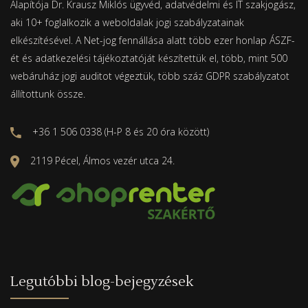
Alapítója Dr. Krausz Miklós ügyvéd, adatvédelmi és IT szakjogász,
aki 10+ foglalkozik a weboldalak jogi szabályzatainak
elkészítésével. A Net-jog fennállása alatt több ezer honlap ÁSZF-
ét és adatkezelési tájékoztatóját készítettük el, több, mint 500
webáruház jogi auditot végeztük, több száz GDPR szabályzatot
állítottunk össze.
+36 1 506 0338 (H-P 8 és 20 óra között)
2119 Pécel, Álmos vezér utca 24.
Legutóbbi blog-bejegyzések