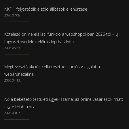
NKFH: folytatódik a zöld állítások ellenőrzése
2026.07.06.
Kötelező online elállási funkció a webshopokban 2026-tól – új
fogyasztóvédelmi előírás lép hatályba
2026.05.23.
Megtévesztő akciók célkeresztben: uniós vizsgálat a
webáruházaknál
2026.04.13.
Nő a békéltető testületi ügyek száma: az online vásárlások miatt
egyre több a vita
2026.03.07.