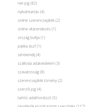
net-jog
(82)
nyilvántartás
(4)
online szerencsejáték
(2)
online vitarendezés
(1)
ország boltja
(1)
patika ászf
(1)
sérelemdíj
(4)
szálloda adatvédelem
(3)
szavatosság
(8)
szerencsejáték törvény
(2)
szerzői jog
(4)
tartós adathordozó
(5)
távollévők között kötött szerződés
(117)