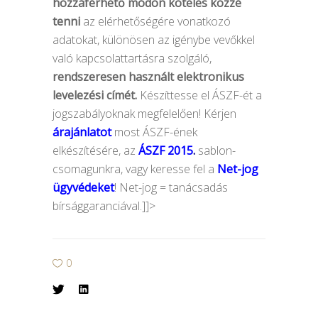
hozzáférhető módon köteles közzé
tenni
az elérhetőségére vonatkozó
adatokat, különösen az igénybe vevőkkel
való kapcsolattartásra szolgáló,
rendszeresen használt elektronikus
levelezési címét.
Készíttesse el ÁSZF-ét a
jogszabályoknak megfelelően! Kérjen
árajánlatot
most ÁSZF-ének
elkészítésére, az
ÁSZF 2015
.
sablon-
csomagunkra, vagy keresse fel a
Net-jog
ügyvédeket
! Net-jog = tanácsadás
bírsággaranciával.]]>
0