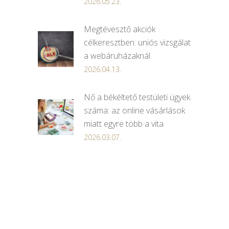
2026.05.23.
Megtévesztő akciók
célkeresztben: uniós vizsgálat
a webáruházaknál
2026.04.13.
Nő a békéltető testületi ügyek
száma: az online vásárlások
miatt egyre több a vita
2026.03.07.