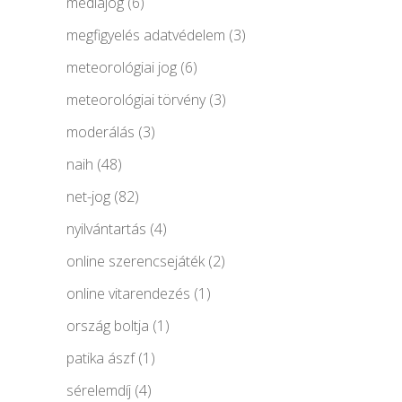
médiajog
(6)
megfigyelés adatvédelem
(3)
meteorológiai jog
(6)
meteorológiai törvény
(3)
moderálás
(3)
naih
(48)
net-jog
(82)
nyilvántartás
(4)
online szerencsejáték
(2)
online vitarendezés
(1)
ország boltja
(1)
patika ászf
(1)
sérelemdíj
(4)