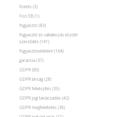
fizetés
(3)
Foci EB
(1)
fogyasztó
(83)
fogyasztó és vállalkozás közötti
szerződés
(141)
fogyasztóvédelem
(164)
garancia
(37)
GDPR
(80)
GDPR bírság
(28)
GDPR felkészítés
(35)
GDPR jogi tanácsadás
(42)
GDPR megfeleltetés
(36)
GDPR nyilvántartás
(11)