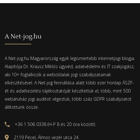
A Net-jog.hu
A Net-jog.hu Magyarország egyik legismertebb internetjogi blogja.
Alapítója Dr. Krausz Miklós ügyvéd, adatvédelmi és IT szakjogász,
aki 10+ foglalkozik a weboldalak jogi szabályzatainak
elkészítésével. A Net-jog fennállása alatt több ezer honlap ÁSZF-
ét és adatkezelési tájékoztatóját készítettük el, több, mint 500
webáruház jogi auditot végeztük, több száz GDPR szabályzatot
állítottunk össze.
+36 1 506 0338 (H-P 8 és 20 óra között)
2119 Pécel, Álmos vezér utca 24.