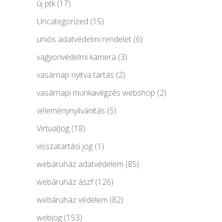
új ptk
(17)
Uncategorized
(15)
uniós adatvédelmi rendelet
(6)
vagyonvédelmi kamera
(3)
vasárnap nyitva tartás
(2)
vasárnapi munkavégzés webshop
(2)
véleménynyilvánítás
(5)
VirtualJog
(18)
visszatartási jog
(1)
webáruház adatvédelem
(85)
webáruház ászf
(126)
webáruház védelem
(82)
webjog
(153)