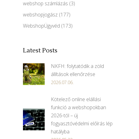
webshop számlázás
(3)
webshopjogász
(177)
WebshopÜgyvéd
(173)
Latest Posts
NKFH: folytatódik a zöld
állítások ellenőrzése
2026.07.06.
Kötelező online elállási
funkció a webshopokban
2026-tól – új
fogyasztóvédelmi előírás lép
hatályba