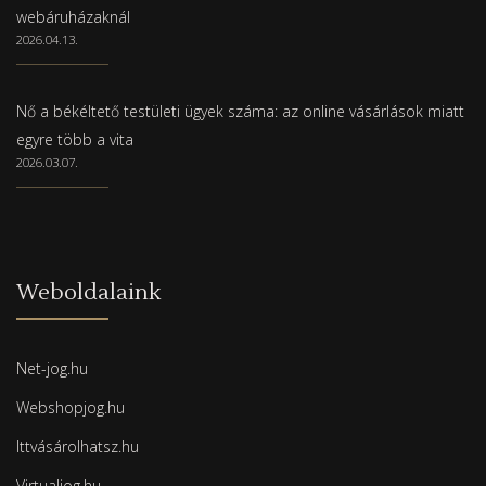
webáruházaknál
2026.04.13.
Nő a békéltető testületi ügyek száma: az online vásárlások miatt
egyre több a vita
2026.03.07.
Weboldalaink
Net-jog.hu
Webshopjog.hu
Ittvásárolhatsz.hu
Virtualjog.hu