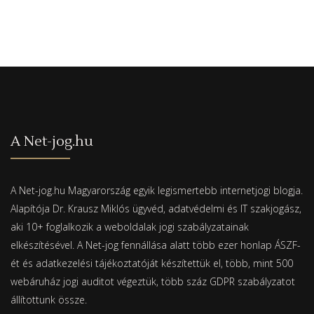
A Net-jog.hu
A Net-jog.hu Magyarország egyik legismertebb internetjogi blogja.
Alapítója Dr. Krausz Miklós ügyvéd, adatvédelmi és IT szakjogász,
aki 10+ foglalkozik a weboldalak jogi szabályzatainak
elkészítésével. A Net-jog fennállása alatt több ezer honlap ÁSZF-
ét és adatkezelési tájékoztatóját készítettük el, több, mint 500
webáruház jogi auditot végeztük, több száz GDPR szabályzatot
állítottunk össze.