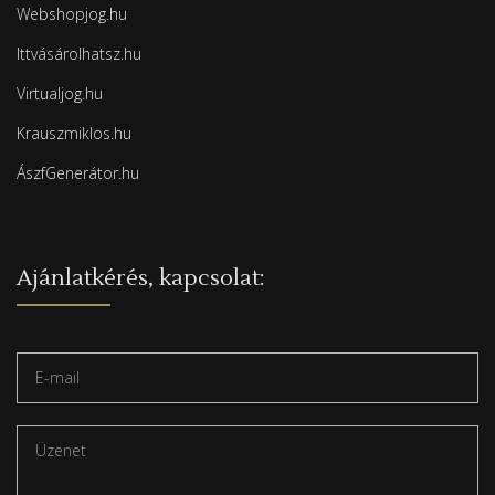
Webshopjog.hu
Ittvásárolhatsz.hu
Virtualjog.hu
Krauszmiklos.hu
ÁszfGenerátor.hu
Ajánlatkérés, kapcsolat: