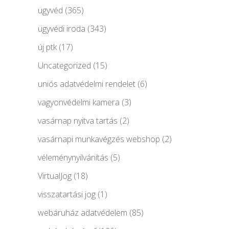
ügyvéd
(365)
ügyvédi iroda
(343)
új ptk
(17)
Uncategorized
(15)
uniós adatvédelmi rendelet
(6)
vagyonvédelmi kamera
(3)
vasárnap nyitva tartás
(2)
vasárnapi munkavégzés webshop
(2)
véleménynyilvánítás
(5)
VirtualJog
(18)
visszatartási jog
(1)
webáruház adatvédelem
(85)