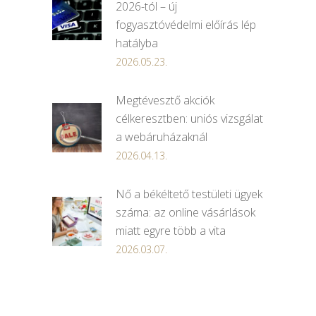
2026-tól – új
fogyasztóvédelmi előírás lép
hatályba
2026.05.23.
Megtévesztő akciók
célkeresztben: uniós vizsgálat
a webáruházaknál
2026.04.13.
Nő a békéltető testületi ügyek
száma: az online vásárlások
miatt egyre több a vita
2026.03.07.