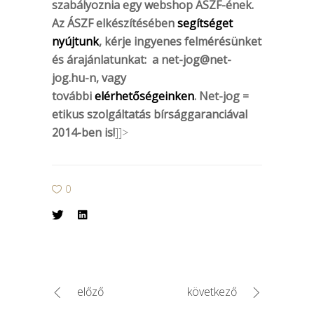
szabályoznia egy webshop ÁSZF-ének.
Az ÁSZF elkészítésében
segítséget
nyújtunk
, kérje ingyenes felmérésünket
és árajánlatunkat: a
net-jog@net-
jog.hu-n
, vagy
további
elérhetőségeinken
.
Net-jog =
etikus szolgáltatás bírsággaranciával
2014-ben is!
]]>
0
előző
következő