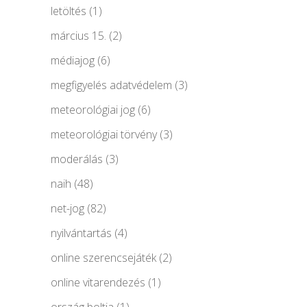
letöltés
(1)
március 15.
(2)
médiajog
(6)
megfigyelés adatvédelem
(3)
meteorológiai jog
(6)
meteorológiai törvény
(3)
moderálás
(3)
naih
(48)
net-jog
(82)
nyilvántartás
(4)
online szerencsejáték
(2)
online vitarendezés
(1)
ország boltja
(1)