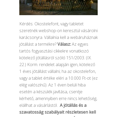
Kérdés: Okostelefont, vagy tabletet
szeretnék webshop-on keresztül vásárolni
karácsonyra. Vállalnia kell a webáruháznak
jótállást a termékre?
Válasz:
Az egyes
tartós fogyasztási cikkekre vonatkozó
kötelező jótállásról szóló 151/2003. (IX.
22.) Korm. rendelet alapján igen, kötelező
1 éves jótállást vállalni; ha az okostelefon,
vagy a tablet értéke eléri a 10.000 Ft-ot (ez
elég valószínű). Az 1 éven belüli hiba
esetén a készülék javítása, cseréje
kérhető, amennyiben erre nincs lehetőség,
elállhat a vásárlástól.
A jótállás és a
szavatosság szabályait részletesen kell