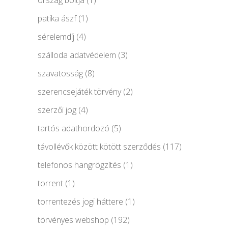
patika ászf
(1)
sérelemdíj
(4)
szálloda adatvédelem
(3)
szavatosság
(8)
szerencsejáték törvény
(2)
szerzői jog
(4)
tartós adathordozó
(5)
távollévők között kötött szerződés
(117)
telefonos hangrögzítés
(1)
torrent
(1)
torrentezés jogi háttere
(1)
törvényes webshop
(192)