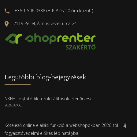
+36 1 506 0338 (H-P 8 és 20 óra között)
2119 Pécel, Álmos vezér utca 24.
Legutóbbi blog-bejegyzések
NKFH: folytatódik a zöld állítások ellenőrzése
2026.07.06.
Kötelező online elállási funkció a webshopokban 2026-tól – új
fogyasztóvédelmi előírás lép hatályba