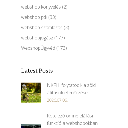
webshop könyvelés
(2)
webshop ptk
(33)
webshop számlázás
(3)
webshopjogász
(177)
WebshopÜgyvéd
(173)
Latest Posts
NKFH: folytatódik a zöld
állítások ellenőrzése
2026.07.06.
Kötelező online elállási
funkció a webshopokban