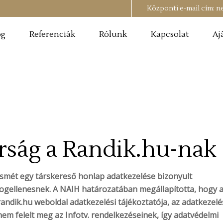
Központi e-mail cím:
n
og
Referenciák
Rólunk
Kapcsolat
Aj
rság a Randik.hu-nak
Ismét egy társkereső honlap adatkezelése bizonyult
jogellenesnek. A NAIH határozatában megállapította, hogy 
randik.hu weboldal adatkezelési tájékoztatója, az adatkezelé
nem felelt meg az Infotv. rendelkezéseinek, így adatvédelmi