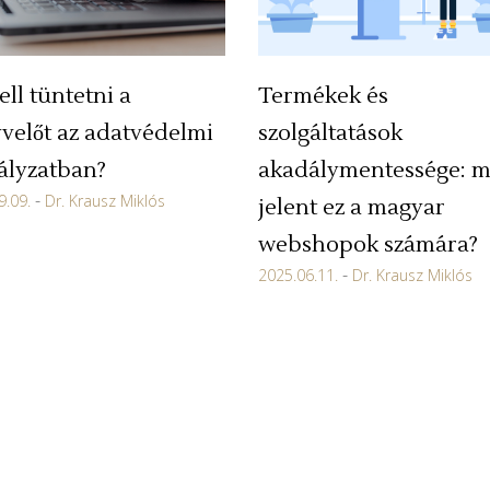
Termékek és
ell tüntetni a
szolgáltatások
velőt az adatvédelmi
akadálymentessége: m
ályzatban?
9.09.
Dr. Krausz Miklós
jelent ez a magyar
webshopok számára?
2025.06.11.
Dr. Krausz Miklós