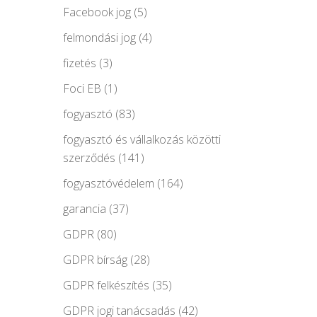
Facebook jog
(5)
felmondási jog
(4)
fizetés
(3)
Foci EB
(1)
fogyasztó
(83)
fogyasztó és vállalkozás közötti
szerződés
(141)
fogyasztóvédelem
(164)
garancia
(37)
GDPR
(80)
GDPR bírság
(28)
GDPR felkészítés
(35)
GDPR jogi tanácsadás
(42)