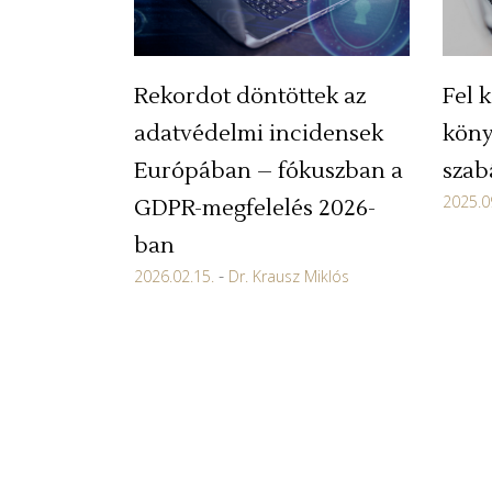
Rekordot döntöttek az
Fel k
adatvédelmi incidensek
köny
Európában – fókuszban a
szab
2025.0
GDPR-megfelelés 2026-
ban
2026.02.15.
Dr. Krausz Miklós