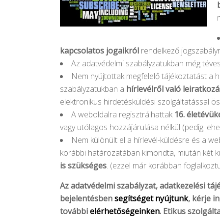
kapcsolatos jogaikról
rendelkező jogszabályról
Az adatvédelmi szabályzatukban még téve
Nem nyújtottak megfelelő tájékoztatást a 
szabályzatukban a
hírlevélről való leiratkoz
elektronikus hirdetésküldési szolgáltatással ö
A weboldalra regisztrálhattak
16. életévük
vagy utólagos hozzájárulása nélkül (pedig lehet
Nem különült el a hírlevél-küldésre és a w
korábbi határozatában kimondta, miután két kü
is szükséges
. (ezzel már korábban foglalkozt
Az adatvédelmi szabályzat, adatkezelési táj
bejelentésben
segítséget nyújtunk
, kérje 
további
elérhetőségeinken
. Etikus szolgált