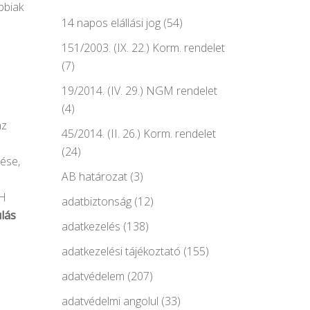
bbiak
14 napos elállási jog
(54)
151/2003. (IX. 22.) Korm. rendelet
(7)
19/2014. (IV. 29.) NGM rendelet
(4)
az
45/2014. (II. 26.) Korm. rendelet
(24)
zése,
AB határozat
(3)
IH
adatbiztonság
(12)
lás
adatkezelés
(138)
adatkezelési tájékoztató
(155)
adatvédelem
(207)
adatvédelmi angolul
(33)