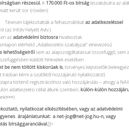
bírságban részesül.
A
170.000 Ft-os bírság
kiszabására az alá
miatt került sor (röviden):
Tévesen tájékoztatták a felhasználókat
az adatkezeléssel
 (az Infotv helyett Avtv.).
sen az
adatvédelmi biztosra
hivatkoztak.
honlapon elérhető „Adatkezelési szabályzat” elnevezésű
ás lehetőségeiről
sem az alapszolgáltatással összefüggő, sem 
sszefüggésben küldött hírlevelek esetében.
et be nem töltött kiskorúak is
, törvényes képviselőik beleegye
 írásban kérni a szülőktől hozzájáruló nyilatkozatot).
eblapra történő regisztrációhoz való hozzájárulás – ahogy a NA
lön adatkezelési céllal állunk szemben,
külön-külön hozzájáru
unk
>>>
).
ékoztató, nyilatkozat elkészítésében, vagy az adatvédelmi
ingyenes árajánlatunkat: a
net-jog@net-jog.hu-n
, vagy
atás bírsággaranciával.
]]>