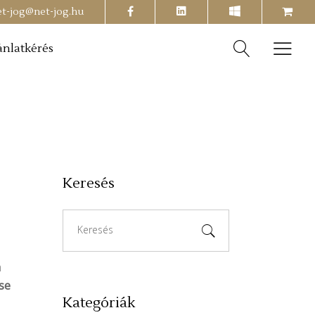
facebook
shopping-
et-jog@net-jog.hu
cart
ánlatkérés
Keresés
Search
for:
a
se
Kategóriák