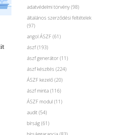
adatvédelmi törvény
(98)
általános szerződési feltételek
(97)
angol ÁSZF
(61)
it
ászf
(193)
ászf generátor
(11)
ászf készítés
(224)
ÁSZF kezelő
(20)
ászf minta
(116)
ÁSZF modul
(11)
audit
(54)
bírság
(61)
bírsággarancia
(83)