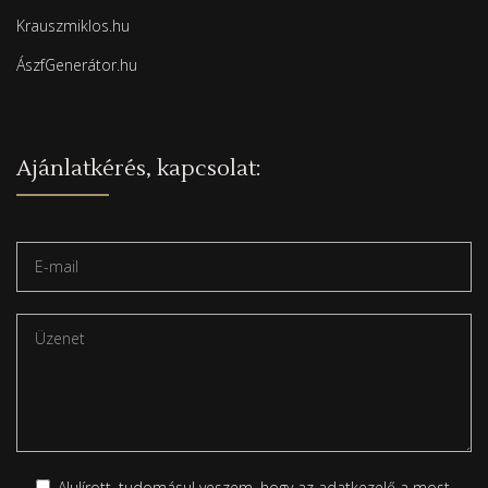
Krauszmiklos.hu
ÁszfGenerátor.hu
Ajánlatkérés, kapcsolat:
Alulírott, tudomásul veszem, hogy az adatkezelő a most