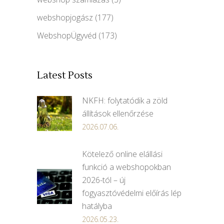
webshopjogász
(177)
WebshopÜgyvéd
(173)
Latest Posts
NKFH: folytatódik a zöld
állítások ellenőrzése
2026.07.06.
Kötelező online elállási
funkció a webshopokban
2026-tól – új
fogyasztóvédelmi előírás lép
hatályba
2026.05.23.