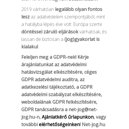
2019 várhatóan
legalább olyan fontos
lesz
az adatvédelem szempontjából, mint
a hatályba lépés éve volt: Európa szerte
döntéssel záruló eljárások
várhatóak, és
lassan de biztosan a
(jog)gyakorlat is
kialakul
.
Feleljen meg a GDPR-nek! Kérje
árajánlatunkat az adatvédelmi
hatásvizsgálat elkészítésére, céges
GDPR adatvédelmi auditra, az
adatkezelési tájékoztató, a GDPR
adatvédelmi szabályzat elkészítésére,
weboldalának GDPR felkészítésére,
GDPR tanácsadásra a
net-jog@net-
jog.hu-n
,
Ajánlatkérő űrlapunkon
, vagy
további
elérhetőségeinken
! Net-jog.hu