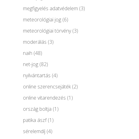
megfigyelés adatvédelem
(3)
meteorológiai jog
(6)
meteorológiai törvény
(3)
moderálás
(3)
naih
(48)
net-jog
(82)
nyilvántartás
(4)
online szerencsejáték
(2)
online vitarendezés
(1)
ország boltja
(1)
patika ászf
(1)
sérelemdíj
(4)