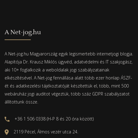
A Net-jog.hu
A Net-jog.hu Magyarország egyik legismertebb internetjogi blogja.
Alapítója Dr. Krausz Miklós ügyvéd, adatvédelmi és IT szakjogász,
aki 10+ foglalkozik a weboldalak jogi szabályzatainak
elkészítésével. A Net-jog fennállása alatt több ezer honlap ÁSZF-
ét és adatkezelési tájékoztatóját készítettük el, több, mint 500
webáruház jogi auditot végeztük, több száz GDPR szabályzatot
állítottunk össze.
+36 1 506 0338 (H-P 8 és 20 óra között)
2119 Pécel, Álmos vezér utca 24.