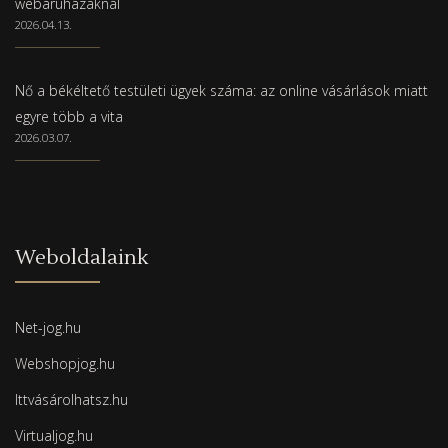
webáruházaknál
2026.04.13.
Nő a békéltető testületi ügyek száma: az online vásárlások miatt
egyre több a vita
2026.03.07.
Weboldalaink
Net-jog.hu
Webshopjog.hu
Ittvásárolhatsz.hu
Virtualjog.hu