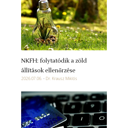
NKFH: folytatódik a zöld
állítások ellenőrzése
2026.07.06.
Dr. Krausz Miklós