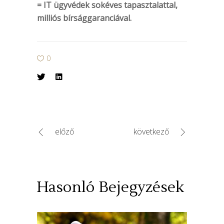
= IT ügyvédek sokéves tapasztalattal,
milliós bírsággaranciával.
0
előző
következő
Hasonló Bejegyzések