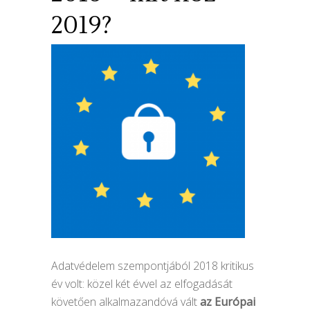
2019?
Adatvédelem szempontjából 2018 kritikus
év volt: közel két évvel az elfogadását
követően alkalmazandóvá vált
az Európai