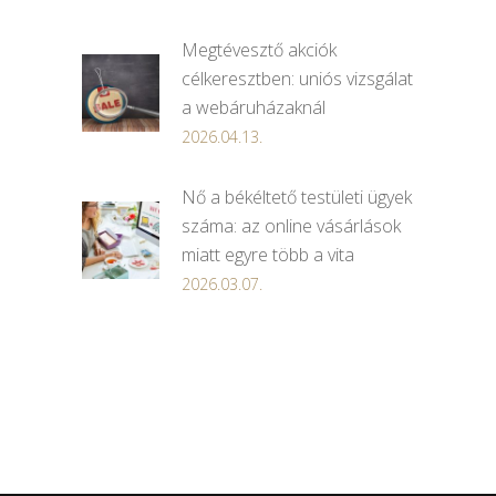
Megtévesztő akciók
célkeresztben: uniós vizsgálat
a webáruházaknál
2026.04.13.
Nő a békéltető testületi ügyek
száma: az online vásárlások
miatt egyre több a vita
2026.03.07.