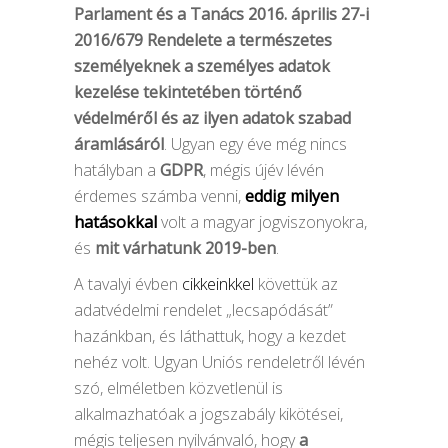
Parlament és a Tanács 2016. április 27-i
2016/679 Rendelete a természetes
személyeknek a személyes adatok
kezelése tekintetében történő
védelméről és az ilyen adatok szabad
áramlásáról
. Ugyan egy éve még nincs
hatályban a
GDPR
, mégis újév lévén
érdemes számba venni,
eddig milyen
hatásokkal
volt a magyar jogviszonyokra,
és
mit várhatunk 2019-ben
.
A tavalyi évben
cikkeinkkel
követtük az
adatvédelmi rendelet „lecsapódását”
hazánkban, és láthattuk, hogy a kezdet
nehéz volt. Ugyan Uniós rendeletről lévén
szó, elméletben közvetlenül is
alkalmazhatóak a jogszabály kikötései,
mégis teljesen nyilvánvaló, hogy
a