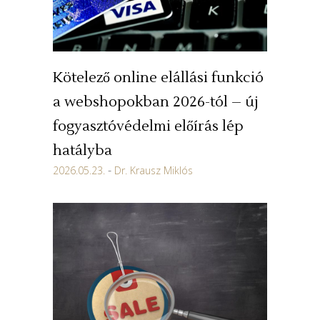
Kötelező online elállási funkció
a webshopokban 2026-tól – új
fogyasztóvédelmi előírás lép
hatályba
2026.05.23.
Dr. Krausz Miklós