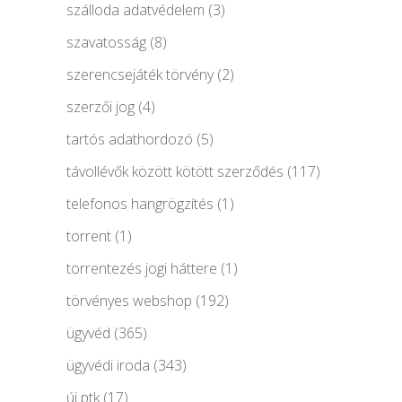
szálloda adatvédelem
(3)
szavatosság
(8)
szerencsejáték törvény
(2)
szerzői jog
(4)
tartós adathordozó
(5)
távollévők között kötött szerződés
(117)
telefonos hangrögzítés
(1)
torrent
(1)
torrentezés jogi háttere
(1)
törvényes webshop
(192)
ügyvéd
(365)
ügyvédi iroda
(343)
új ptk
(17)