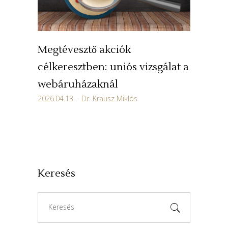
Megtévesztő akciók
célkeresztben: uniós vizsgálat a
webáruházaknál
2026.04.13.
Dr. Krausz Miklós
Keresés
Search
for: