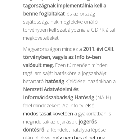
tagországnak implementálnia kell a
benne foglaltakat
, és az ország
sajátosságainak megfelelve önálló
törvényben kell szabályoznia a GDPR által
megkövetelteket.
Magyarországon mindez a
2011. évi CXII.
törvényben, vagyis az Info tv-ben
valósult meg.
Ezen túlmenően minden
tagállam saját hatásköre a jogszabályt
betartató
hatóság
kijelölése: hazánkban a
Nemzeti Adatvédelmi és
Információszabadság Hatóság
(NAIH)
felel mindezekért. Az Info tv.
első
módosításait követően
a gyakorlatban is
megindultak az eljárások,
jogerős
döntésrő
l a Rendelet hatályba lépése
után fél évvel
még nem beszélhettünk
.