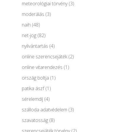
meteorológiai törvény
(3)
moderálás
(3)
naih
(48)
net-jog
(82)
nyilvántartás
(4)
online szerencsejáték
(2)
online vitarendezés
(1)
ország boltja
(1)
patika ászf
(1)
sérelemdíj
(4)
szálloda adatvédelem
(3)
szavatosság
(8)
szerencsejáték törvény
(2)