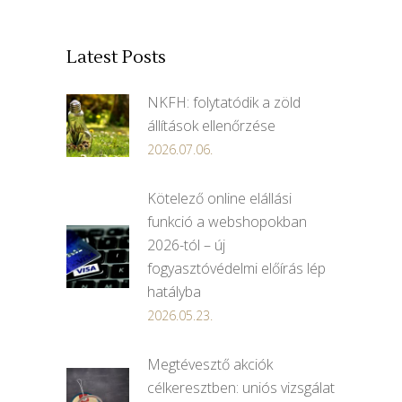
Latest Posts
NKFH: folytatódik a zöld
állítások ellenőrzése
2026.07.06.
Kötelező online elállási
funkció a webshopokban
2026-tól – új
fogyasztóvédelmi előírás lép
hatályba
2026.05.23.
Megtévesztő akciók
célkeresztben: uniós vizsgálat