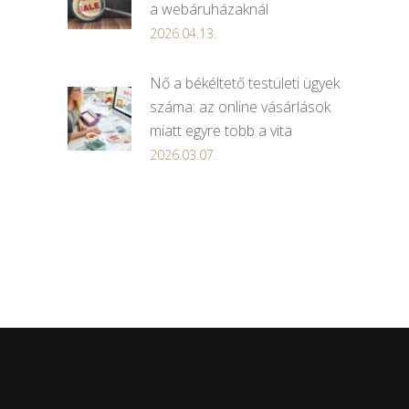
a webáruházaknál
2026.04.13.
Nő a békéltető testületi ügyek
száma: az online vásárlások
miatt egyre több a vita
2026.03.07.