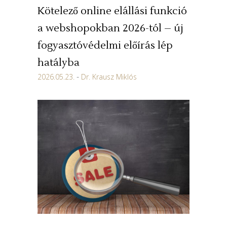
Kötelező online elállási funkció
a webshopokban 2026-tól – új
fogyasztóvédelmi előírás lép
hatályba
2026.05.23.
Dr. Krausz Miklós