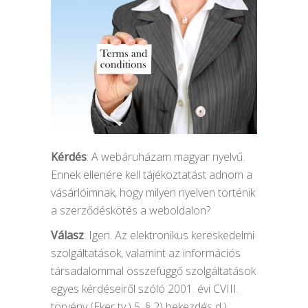
Kérdés
: A webáruházam magyar nyelvű.
Ennek ellenére kell tájékoztatást adnom a
vásárlóimnak, hogy milyen nyelven történik
a szerződéskötés a weboldalon?
Válasz
: Igen. Az elektronikus kereskedelmi
szolgáltatások, valamint az információs
társadalommal összefüggő szolgáltatások
egyes kérdéseiről szóló 2001. évi CVIII.
törvény (Eker tv.) 5. § 2) bekezdés d.)