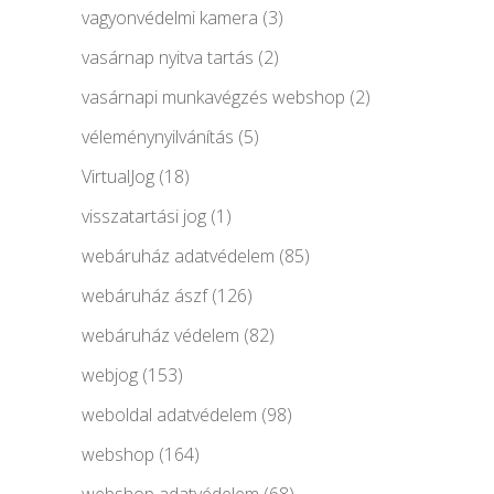
vagyonvédelmi kamera
(3)
vasárnap nyitva tartás
(2)
vasárnapi munkavégzés webshop
(2)
véleménynyilvánítás
(5)
VirtualJog
(18)
visszatartási jog
(1)
webáruház adatvédelem
(85)
webáruház ászf
(126)
webáruház védelem
(82)
webjog
(153)
weboldal adatvédelem
(98)
webshop
(164)
webshop adatvédelem
(68)