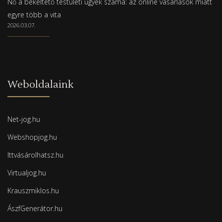
Nő a békéltető testületi ügyek száma: az online vásárlások miatt
egyre több a vita
2026.03.07.
Weboldalaink
Net-jog.hu
Webshopjog.hu
Ittvásárolhatsz.hu
Virtualjog.hu
Krauszmiklos.hu
ÁszfGenerátor.hu