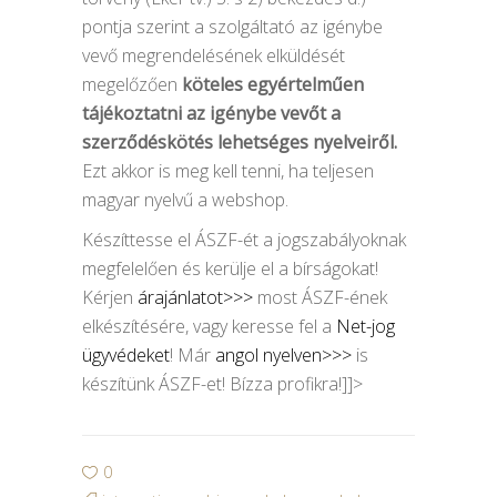
pontja szerint a szolgáltató az igénybe
vevő megrendelésének elküldését
megelőzően
köteles egyértelműen
tájékoztatni az igénybe vevőt a
szerződéskötés lehetséges nyelveiről.
Ezt akkor is meg kell tenni, ha teljesen
magyar nyelvű a webshop.
Készíttesse el ÁSZF-ét a jogszabályoknak
megfelelően és kerülje el a bírságokat!
Kérjen
árajánlatot>>>
most ÁSZF-ének
elkészítésére, vagy keresse fel a
Net-jog
ügyvédeket
! Már
angol nyelven>>>
is
készítünk ÁSZF-et! Bízza profikra!]]>
0