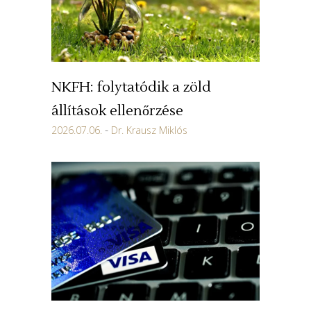
NKFH: folytatódik a zöld
állítások ellenőrzése
2026.07.06.
Dr. Krausz Miklós