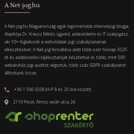
A Net-jog.hu
A Net-jog.hu Magyarország egyik legismertebb internetjogi blogja.
Alapítója Dr. Krausz Miklós ügyvéd, adatvédelmi és IT szakjogász,
aki 10+ foglalkozik a weboldalak jogi szabályzatainak
elkészítésével. A Net-jog fennállása alatt több ezer honlap ÁSZF-
ét és adatkezelési tájékoztatóját készítettük el, több, mint 500
webáruház jogi auditot végeztük, több száz GDPR szabályzatot
állítottunk össze.
+36 1 506 0338 (H-P 8 és 20 óra között)
2119 Pécel, Álmos vezér utca 24.