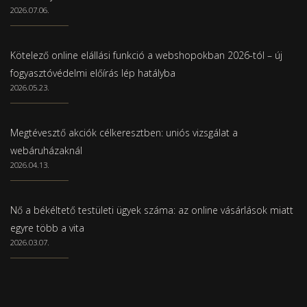
2026.07.06.
Kötelező online elállási funkció a webshopokban 2026-tól – új
fogyasztóvédelmi előírás lép hatályba
2026.05.23.
Megtévesztő akciók célkeresztben: uniós vizsgálat a
webáruházaknál
2026.04.13.
Nő a békéltető testületi ügyek száma: az online vásárlások miatt
egyre több a vita
2026.03.07.