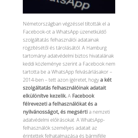
Németországban végzéssel tiltották el a
Facebook-ot a WhatsApp üzenetküldő
szolgáltatás felhasználói adatainak
rögzítésétől és tárolásától. A Hamburg
tartományi adatvédelmi biztos hivatalának
keddi közleménye szerint a Facebook nem
tartotta be a WhatsApp felvásárlásakor –
2014-ben – tett azon ígéretet, hogy
a két
szolgáltatás felhasználóinak adatait
elkülönítve kezelik.
A
Facebook
félrevezeti a felhasználókat és a
nyilvánosságot, és megsérti
a nemzeti
adatvédelmi előírásokat. A WhatsApp-
felhasználók személyes adatait az
érintettek felhatalmazása és bármiféle