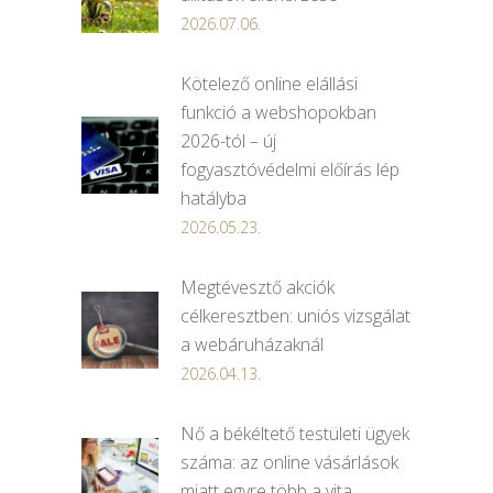
2026.07.06.
Kötelező online elállási
funkció a webshopokban
2026-tól – új
fogyasztóvédelmi előírás lép
hatályba
2026.05.23.
Megtévesztő akciók
célkeresztben: uniós vizsgálat
a webáruházaknál
2026.04.13.
Nő a békéltető testületi ügyek
száma: az online vásárlások
miatt egyre több a vita