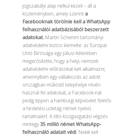
jogszabályi alap nélkül kezeli – áll a
közleményben, amely szerint
a
Facebooknak törölnie kell a WhatsApp
felhasználói adatbázisából beszerzett
adatokat.
Martin Schemm tartományi
adatvédelmi biztos kiemelte: az Európai
Unió Bírósága egy júliusi ítéletében
megerősítette, hogy a helyi, nemzeti
adatvédelmi előírásokat kell alkalmazni,
amennyiben egy vállalkozás az adott
országban működő telephelye révén
használ fel adatokat, a Facebook-nál
pedig éppen a hamburgi képviselet felelős
a hirdetési üzletág német nyelvű
tartalmaiért. A tiltó közigazgatási végzés
mintegy
35 millió német WhatsApp-
felhasználó adatait védi
. Nekik kell