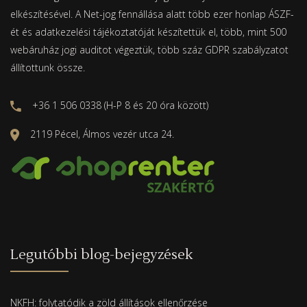
elkészítésével. A Net-jog fennállása alatt több ezer honlap ÁSZF-
ét és adatkezelési tájékoztatóját készítettük el, több, mint 500
webáruház jogi auditot végeztük, több száz GDPR szabályzatot
állítottunk össze.
+36 1 506 0338 (H-P 8 és 20 óra között)
2119 Pécel, Álmos vezér utca 24.
Legutóbbi blog-bejegyzések
NKFH: folytatódik a zöld állítások ellenőrzése