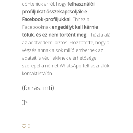
dönteniük arról, hogy
felhasználói
profiljukat összekapcsolják-e
Facebook-profiljukkal
. Ehhez a
Facebooknak
engedélyt kell kérnie
tőlük, és ez nem történt meg
– húzta alá
az adatvédelmi biztos. Hozzátette, hogy a
végzés annak a sok millió embernek az
adatait is védi, akiknek elérhetősége
szerepel a német WhatsApp-felhasználók
kontaktlistáján.
(forrás: mti)
]]>
0