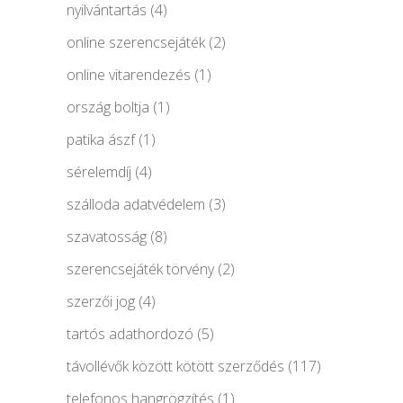
nyilvántartás
(4)
online szerencsejáték
(2)
online vitarendezés
(1)
ország boltja
(1)
patika ászf
(1)
sérelemdíj
(4)
szálloda adatvédelem
(3)
szavatosság
(8)
szerencsejáték törvény
(2)
szerzői jog
(4)
tartós adathordozó
(5)
távollévők között kötött szerződés
(117)
telefonos hangrögzítés
(1)