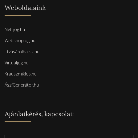
Weboldalaink
Net-jog.hu
Webshopjog.hu
Ittvásárolhatsz.hu
Virtualjog.hu
Krauszmiklos.hu
ÁszfGenerátor.hu
Ajánlatkérés, kapcsolat: