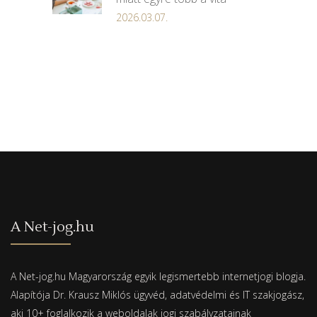
2026.03.07.
A Net-jog.hu
A Net-jog.hu Magyarország egyik legismertebb internetjogi blogja.
Alapítója Dr. Krausz Miklós ügyvéd, adatvédelmi és IT szakjogász,
aki 10+ foglalkozik a weboldalak jogi szabályzatainak