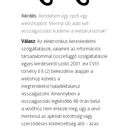
Kérdés
: Rendeltem egy cipőt egy
webshopból. Mennyi idő alatt kell
visszaigazolást küldenie a webáruháznak?
Válasz
: Az elektronikus kereskedelmi
szolgáltatások, valamint az információs
társadalommal összefüggő szolgáltatások
egyes kérdéseiről szóló 2001. évi CVIII.
törvény 6.§ (2) bekezdése alapján a
webshop köteles a
megrendelést haladéktalanul
visszaigazolni. Amennyiben a
visszaigazolás legkésőbb 48 órán belül
a vevőhöz nem érkezik meg, úgy a vevő
mentesül az ajánlati kötöttség vagy
szerződéses kötelezettség alól – azaz