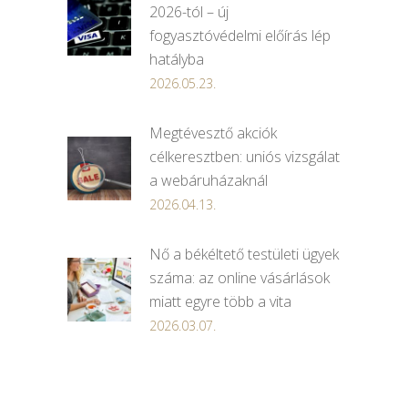
2026-tól – új
fogyasztóvédelmi előírás lép
hatályba
2026.05.23.
Megtévesztő akciók
célkeresztben: uniós vizsgálat
a webáruházaknál
2026.04.13.
Nő a békéltető testületi ügyek
száma: az online vásárlások
miatt egyre több a vita
2026.03.07.