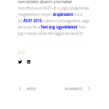
nem köteles átvenni a terméket.
Készíttesse el ÁSZF-ét a jogszabályoknak
megfelelően! Kérjen
árajánlatot
most
az
ÁSZF 2015
.
sablon-csomagunkra, vagy
keresse fel a
Net-jog ügyvédeket
! Net-
jog = tanácsadás bírsággaranciával.]]>
0
előző
következő