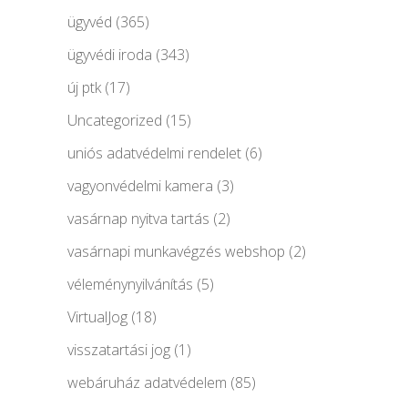
ügyvéd
(365)
ügyvédi iroda
(343)
új ptk
(17)
Uncategorized
(15)
uniós adatvédelmi rendelet
(6)
vagyonvédelmi kamera
(3)
vasárnap nyitva tartás
(2)
vasárnapi munkavégzés webshop
(2)
véleménynyilvánítás
(5)
VirtualJog
(18)
visszatartási jog
(1)
webáruház adatvédelem
(85)