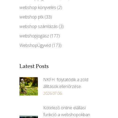
webshop könyvelés
(2)
webshop ptk
(33)
webshop számlázás
(3)
webshopjogász
(177)
WebshopÜgyvéd
(173)
Latest Posts
NKFH: folytatódik a zöld
állítások ellenőrzése
2026.07.06.
Kötelező online elállási
funkció a webshopokban