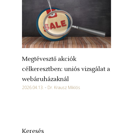
Megtévesztő akciók
célkeresztben: uniós vizsgálat a
webáruházaknál
2026.04.13.
Dr. Krausz Miklós
Keresés