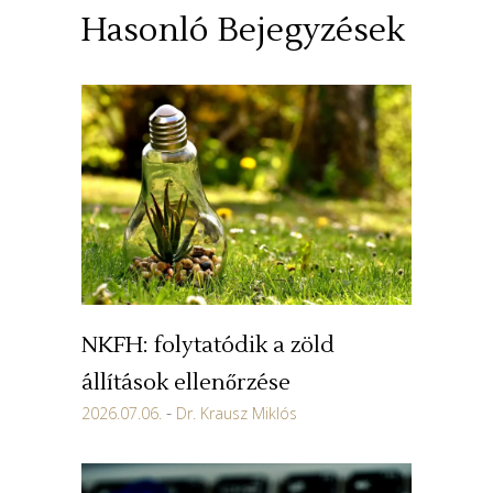
Hasonló Bejegyzések
NKFH: folytatódik a zöld
állítások ellenőrzése
2026.07.06.
Dr. Krausz Miklós