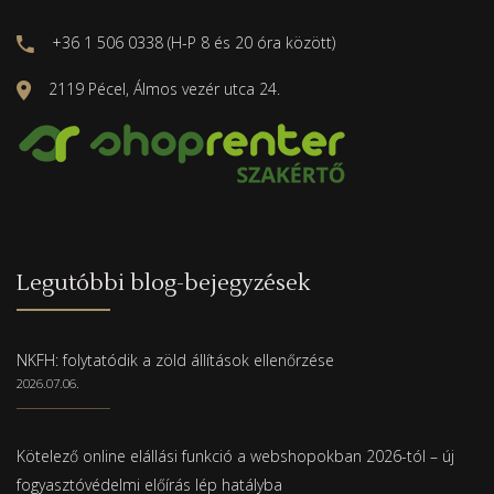
+36 1 506 0338 (H-P 8 és 20 óra között)
2119 Pécel, Álmos vezér utca 24.
Legutóbbi blog-bejegyzések
NKFH: folytatódik a zöld állítások ellenőrzése
2026.07.06.
Kötelező online elállási funkció a webshopokban 2026-tól – új
fogyasztóvédelmi előírás lép hatályba