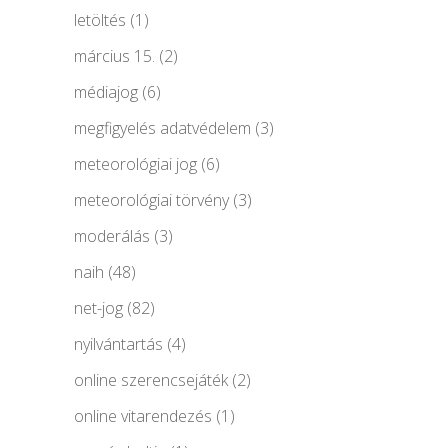
letöltés
(1)
március 15.
(2)
médiajog
(6)
megfigyelés adatvédelem
(3)
meteorológiai jog
(6)
meteorológiai törvény
(3)
moderálás
(3)
naih
(48)
net-jog
(82)
nyilvántartás
(4)
online szerencsejáték
(2)
online vitarendezés
(1)