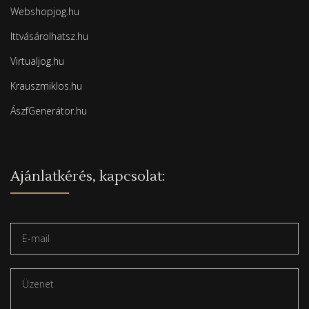
Webshopjog.hu
Ittvásárolhatsz.hu
Virtualjog.hu
Krauszmiklos.hu
ÁszfGenerátor.hu
Ajánlatkérés, kapcsolat: