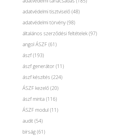
adatvédelmi tanácsadás
(185)
adatvédelmi tisztviselő
(48)
adatvédelmi törvény
(98)
általános szerződési feltételek
(97)
angol ÁSZF
(61)
ászf
(193)
ászf generátor
(11)
ászf készítés
(224)
ÁSZF kezelő
(20)
ászf minta
(116)
ÁSZF modul
(11)
audit
(54)
bírság
(61)