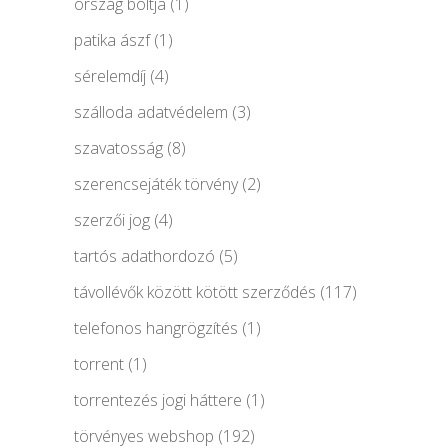
ország boltja
(1)
patika ászf
(1)
sérelemdíj
(4)
szálloda adatvédelem
(3)
szavatosság
(8)
szerencsejáték törvény
(2)
szerzői jog
(4)
tartós adathordozó
(5)
távollévők között kötött szerződés
(117)
telefonos hangrögzítés
(1)
torrent
(1)
torrentezés jogi háttere
(1)
törvényes webshop
(192)