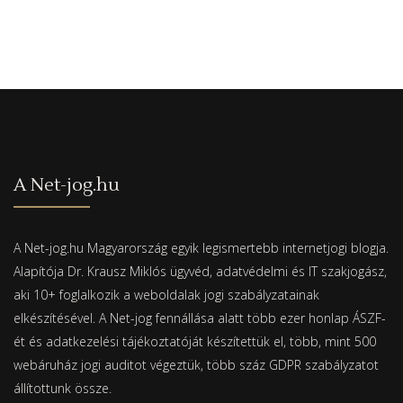
A Net-jog.hu
A Net-jog.hu Magyarország egyik legismertebb internetjogi blogja.
Alapítója Dr. Krausz Miklós ügyvéd, adatvédelmi és IT szakjogász,
aki 10+ foglalkozik a weboldalak jogi szabályzatainak
elkészítésével. A Net-jog fennállása alatt több ezer honlap ÁSZF-
ét és adatkezelési tájékoztatóját készítettük el, több, mint 500
webáruház jogi auditot végeztük, több száz GDPR szabályzatot
állítottunk össze.