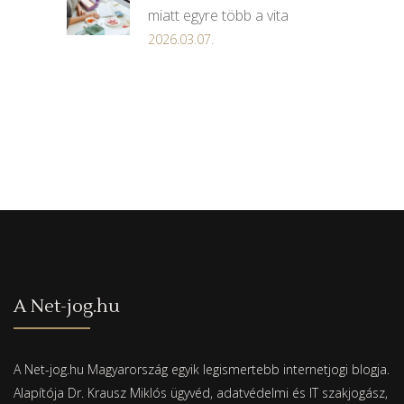
miatt egyre több a vita
2026.03.07.
A Net-jog.hu
A Net-jog.hu Magyarország egyik legismertebb internetjogi blogja.
Alapítója Dr. Krausz Miklós ügyvéd, adatvédelmi és IT szakjogász,