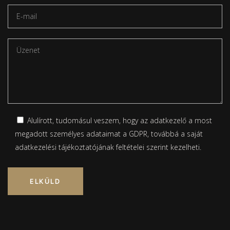
Alulírott, tudomásul veszem, hogy az adatkezelő a most
megadott személyes adataimat a GDPR, továbbá a saját
adatkezelési tájékoztatójának
feltételei szerint kezelheti.
Please leave this field empty.