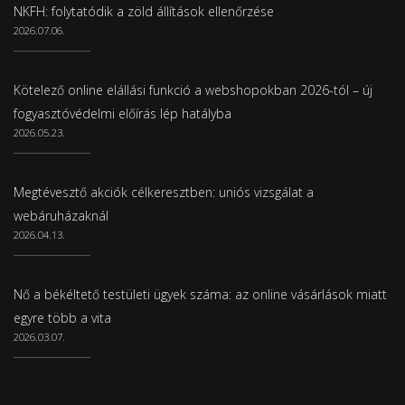
NKFH: folytatódik a zöld állítások ellenőrzése
2026.07.06.
Kötelező online elállási funkció a webshopokban 2026-tól – új
fogyasztóvédelmi előírás lép hatályba
2026.05.23.
Megtévesztő akciók célkeresztben: uniós vizsgálat a
webáruházaknál
2026.04.13.
Nő a békéltető testületi ügyek száma: az online vásárlások miatt
egyre több a vita
2026.03.07.