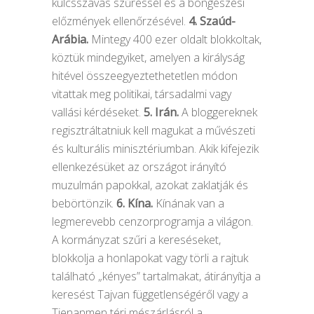
kulcsszavas szűréssel és a böngészési
előzmények ellenőrzésével.
4. Szaúd-
Arábia.
Mintegy 400 ezer oldalt blokkoltak,
köztük mindegyiket, amelyen a királyság
hitével összeegyeztethetetlen módon
vitattak meg politikai, társadalmi vagy
vallási kérdéseket.
5. Irán.
A bloggereknek
regisztráltatniuk kell magukat a művészeti
és kulturális minisztériumban. Akik kifejezik
ellenkezésüket az országot irányító
muzulmán papokkal, azokat zaklatják és
bebörtönzik.
6. Kína.
Kínának van a
legmerevebb cenzorprogramja a világon.
A kormányzat szűri a kereséseket,
blokkolja a honlapokat vagy törli a rajtuk
található „kényes” tartalmakat, átirányítja a
keresést Tajvan függetlenségéről vagy a
Tienanmen téri mészárlásról a