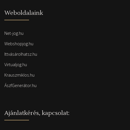
Weboldalaink
Net-jog.hu
Webshopjog.hu
Ittvásárolhatsz.hu
Virtualjog.hu
Krauszmiklos.hu
ÁszfGenerátor.hu
Ajánlatkérés, kapcsolat: