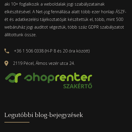
aki 10+ foglalkozik a weboldalak jogi szabályzatainak
elkészítésével. A Net-jog fennállása alatt több ezer honlap ÁSZF-
ét és adatkezelési tájékoztatóját készítettük el, több, mint 500
webáruház jogi auditot végeztük, több száz GDPR szabályzatot
állítottunk össze.
+36 1 506 0338 (H-P 8 és 20 óra között)
2119 Pécel, Álmos vezér utca 24.
Legutóbbi blog-bejegyzések