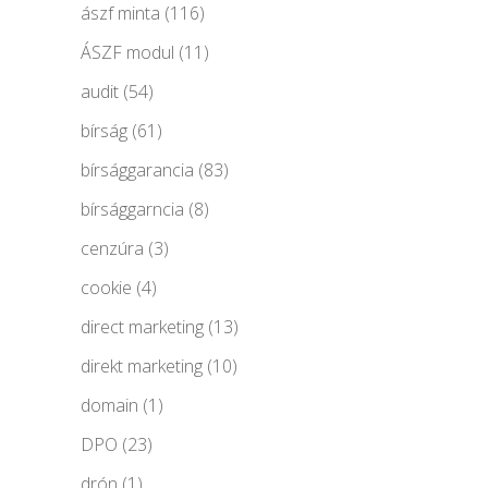
ászf minta
(116)
ÁSZF modul
(11)
audit
(54)
bírság
(61)
bírsággarancia
(83)
bírsággarncia
(8)
cenzúra
(3)
cookie
(4)
direct marketing
(13)
direkt marketing
(10)
domain
(1)
DPO
(23)
drón
(1)