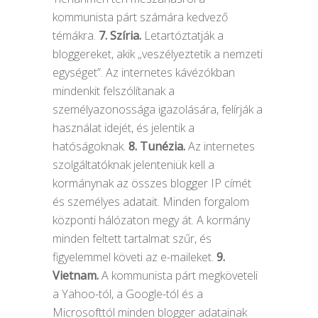
kommunista párt számára kedvező
témákra.
7. Szíria.
Letartóztatják a
bloggereket, akik „veszélyeztetik a nemzeti
egységet”. Az internetes kávézókban
mindenkit felszólítanak a
személyazonossága igazolására, felírják a
használat idejét, és jelentik a
hatóságoknak.
8. Tunézia.
Az internetes
szolgáltatóknak jelenteniük kell a
kormánynak az összes blogger IP címét
és személyes adatait. Minden forgalom
központi hálózaton megy át. A kormány
minden feltett tartalmat szűr, és
figyelemmel követi az e-maileket.
9.
Vietnam.
A kommunista párt megköveteli
a Yahoo-tól, a Google-tól és a
Microsofttól minden blogger adatainak