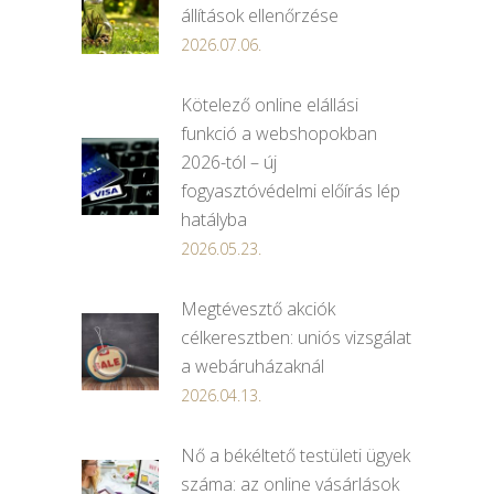
állítások ellenőrzése
2026.07.06.
Kötelező online elállási
funkció a webshopokban
2026-tól – új
fogyasztóvédelmi előírás lép
hatályba
2026.05.23.
Megtévesztő akciók
célkeresztben: uniós vizsgálat
a webáruházaknál
2026.04.13.
Nő a békéltető testületi ügyek
száma: az online vásárlások