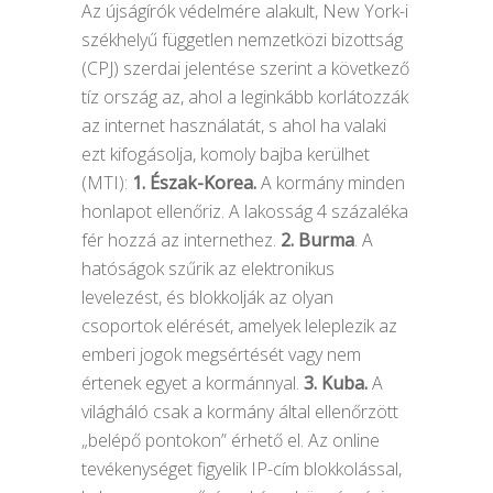
Az újságírók védelmére alakult, New York-i
székhelyű független nemzetközi bizottság
(CPJ) szerdai jelentése szerint a következő
tíz ország az, ahol a leginkább korlátozzák
az internet használatát, s ahol ha valaki
ezt kifogásolja, komoly bajba kerülhet
(MTI):
1. Észak-Korea.
A kormány minden
honlapot ellenőriz. A lakosság 4 százaléka
fér hozzá az internethez.
2. Burma
. A
hatóságok szűrik az elektronikus
levelezést, és blokkolják az olyan
csoportok elérését, amelyek leleplezik az
emberi jogok megsértését vagy nem
értenek egyet a kormánnyal.
3. Kuba.
A
világháló csak a kormány által ellenőrzött
„belépő pontokon” érhető el. Az online
tevékenységet figyelik IP-cím blokkolással,