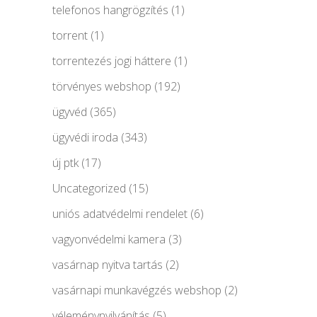
telefonos hangrögzítés
(1)
torrent
(1)
torrentezés jogi háttere
(1)
törvényes webshop
(192)
ügyvéd
(365)
ügyvédi iroda
(343)
új ptk
(17)
Uncategorized
(15)
uniós adatvédelmi rendelet
(6)
vagyonvédelmi kamera
(3)
vasárnap nyitva tartás
(2)
vasárnapi munkavégzés webshop
(2)
véleménynyilvánítás
(5)