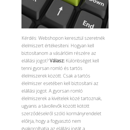
Kérdés: Webshopon keresztül szeretnék
élelmiszert értékesíteni. Hogyan kell
biztosítanom a vásárlóim részére az
elállási jogot?
Válasz:
Különbséget kell
tenni gyorsan romló és tartós
élelmiszerek között. Csak a tartós
élelmiszer esetében kell biztosítani az
elállási jogot. A gyorsan romló
élelmiszerek a kivételek közé tartoznak,
ugyanis a távollevők között kötött
szerződésekről szóló kormányrendelet
előírja, hogy a fogyasztó nem
gyakorolhatja az elállási jogát a