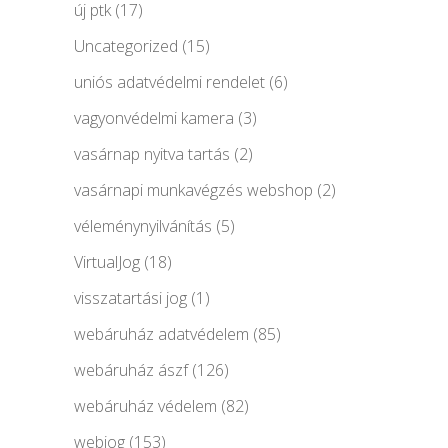
új ptk
(17)
Uncategorized
(15)
uniós adatvédelmi rendelet
(6)
vagyonvédelmi kamera
(3)
vasárnap nyitva tartás
(2)
vasárnapi munkavégzés webshop
(2)
véleménynyilvánítás
(5)
VirtualJog
(18)
visszatartási jog
(1)
webáruház adatvédelem
(85)
webáruház ászf
(126)
webáruház védelem
(82)
webjog
(153)