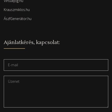
Virtualjog.hu
Krauszmiklos.hu
ÁszfGenerátor.hu
Ajánlatkérés, kapcsolat: