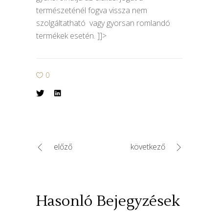
természeténél fogva vissza nem
szolgáltatható vagy gyorsan romlandó
termékek esetén.
]]>
0
előző
következő
Hasonló Bejegyzések