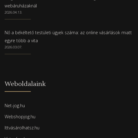
webáruházaknál
2026.04.13.
Nő a békéltető testületi ügyek száma: az online vásárlások miatt
egyre több a vita
2026.03.07.
Weboldalaink
Net-jog.hu
Webshopjog.hu
Ittvásárolhatsz.hu