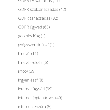
GDPR nyilvántartás
(11)
GDPR szaktanácsadás
(42)
GDPR tanácsadás
(92)
GDPR ügyvéd
(65)
geo blocking
(1)
gyógyszertár ászf
(1)
hírlevél
(11)
hírlevél-küldés
(6)
infotv
(39)
ingyen ászf
(8)
internet ügyvéd
(99)
internet-jogtanácsos
(40)
internetcenzúra
(5)