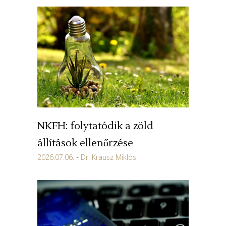
NKFH: folytatódik a zöld
állítások ellenőrzése
2026.07.06.
Dr. Krausz Miklós