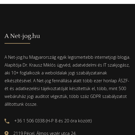
A Net-jog.hu
A Net-jog.hu Magyarország egyik legismertebb internetjogi blogja.
Alapítója Dr. Krausz Miklós ügyvéd, adatvédelmi és IT szakjogász,
aki 10+ foglalkozik a weboldalak jogi szabályzatainak
elkészítésével. A Net-jog fennállása alatt több ezer honlap ÁSZF-
ét és adatkezelési tájékoztatóját készítettük el, több, mint 500
webáruház jogi auditot végeztük, több száz GDPR szabályzatot
állítottunk össze.
+36 1 506 0338 (H-P 8 és 20 óra között)
2119 Pécel, Álmos vezér utca 24.