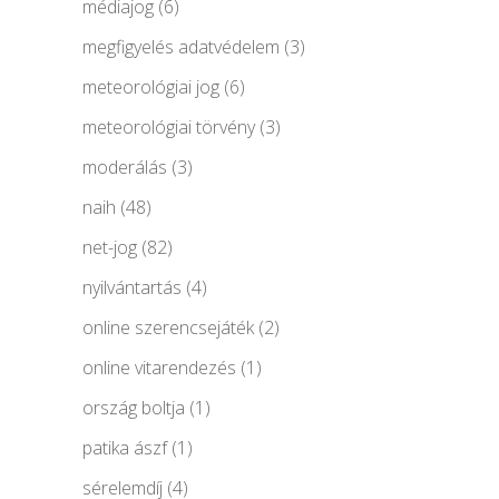
médiajog
(6)
megfigyelés adatvédelem
(3)
meteorológiai jog
(6)
meteorológiai törvény
(3)
moderálás
(3)
naih
(48)
net-jog
(82)
nyilvántartás
(4)
online szerencsejáték
(2)
online vitarendezés
(1)
ország boltja
(1)
patika ászf
(1)
sérelemdíj
(4)