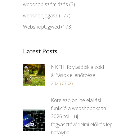
webshop számlázás
(3)
webshopjogász
(177)
WebshopÜgyvéd
(173)
Latest Posts
NKFH: folytatódik a zöld
állítások ellenőrzése
2026.07.06.
Kötelező online elállási
funkció a webshopokban
2026-tól – új
fogyasztóvédelmi előírás lép
hatályba