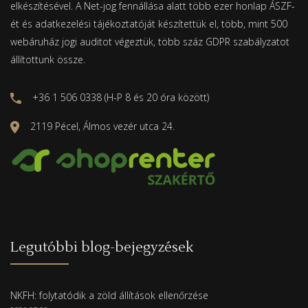
elkészítésével. A Net-jog fennállása alatt több ezer honlap ÁSZF-
ét és adatkezelési tájékoztatóját készítettük el, több, mint 500
webáruház jogi auditot végeztük, több száz GDPR szabályzatot
állítottunk össze.
+36 1 506 0338 (H-P 8 és 20 óra között)
2119 Pécel, Álmos vezér utca 24.
Legutóbbi blog-bejegyzések
NKFH: folytatódik a zöld állítások ellenőrzése