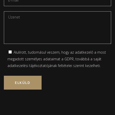
Alulírott, tudomásul veszem, hogy az adatkezelő a most
megadott személyes adataimat a GDPR, továbbá a saját
adatkezelési tájékoztatójának
feltételei szerint kezelheti.
Please leave this field empty.