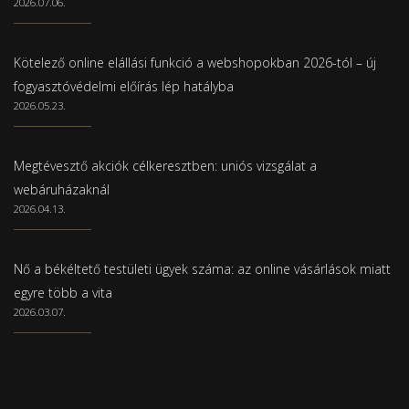
2026.07.06.
Kötelező online elállási funkció a webshopokban 2026-tól – új
fogyasztóvédelmi előírás lép hatályba
2026.05.23.
Megtévesztő akciók célkeresztben: uniós vizsgálat a
webáruházaknál
2026.04.13.
Nő a békéltető testületi ügyek száma: az online vásárlások miatt
egyre több a vita
2026.03.07.