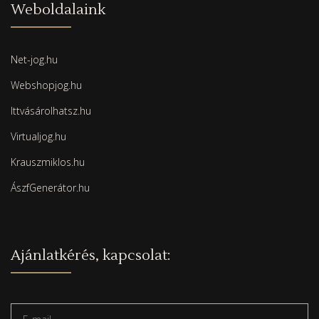
Weboldalaink
Net-jog.hu
Webshopjog.hu
Ittvásárolhatsz.hu
Virtualjog.hu
Krauszmiklos.hu
ÁszfGenerátor.hu
Ajánlatkérés, kapcsolat: