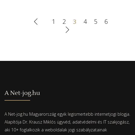
1
2
3
4
5
6
A Net-jog.hu
A Net-jog.hu Magyarország egyik legismertebb internetjogi blogja.
Alapítója Dr. Krausz Miklós ügyvéd, adatvédelmi és IT szakjogász,
aki 10+ foglalkozik a weboldalak jogi szabályzatainak