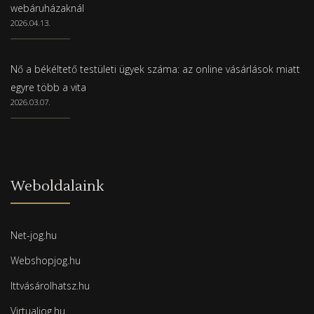
webáruházaknál
2026.04.13.
Nő a békéltető testületi ügyek száma: az online vásárlások miatt
egyre több a vita
2026.03.07.
Weboldalaink
Net-jog.hu
Webshopjog.hu
Ittvásárolhatsz.hu
Virtualjog.hu