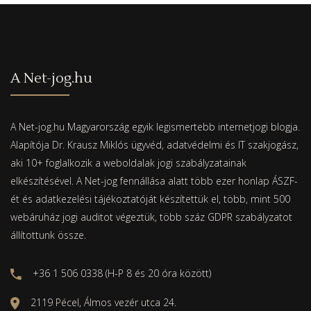
A Net-jog.hu
A Net-jog.hu Magyarország egyik legismertebb internetjogi blogja.
Alapítója Dr. Krausz Miklós ügyvéd, adatvédelmi és IT szakjogász,
aki 10+ foglalkozik a weboldalak jogi szabályzatainak
elkészítésével. A Net-jog fennállása alatt több ezer honlap ÁSZF-
ét és adatkezelési tájékoztatóját készítettük el, több, mint 500
webáruház jogi auditot végeztük, több száz GDPR szabályzatot
állítottunk össze.
+36 1 506 0338 (H-P 8 és 20 óra között)
2119 Pécel, Álmos vezér utca 24.