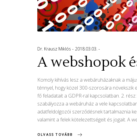
Dr. Krausz Miklós
2018.03.03.
A webshopok és
Komoly kihívás lesz a webáruházaknak a május
ténnyel, hogy közel 300-szorosára növekszik e
fő feladatait a GDPR-ral kapcsolatban. 2. 
szabályozza a webáruház a vele kapcsolatban á
adatfeldolgozói szerződésnek tartalmaznia kell 
valamint a felek kötelezettségeit és jogait. 
OLVASS TOVÁBB