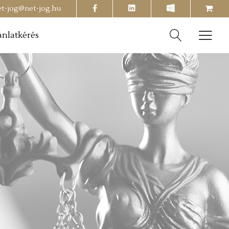
facebook
shopping-
et-jog@net-jog.hu
cart
ánlatkérés