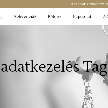
Központi e-mail cím:
n
og
Referenciák
Rólunk
Kapcsolat
Aj
adatkezelés Tag