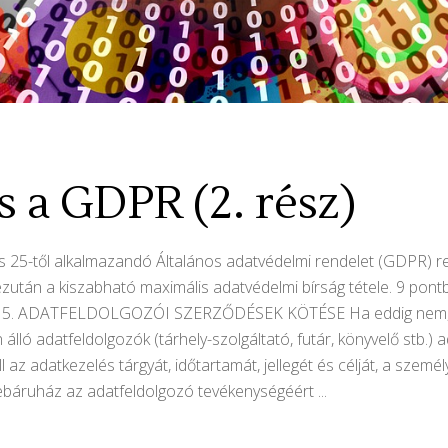
 a GDPR (2. rész)
 25-től alkalmazandó Általános adatvédelmi rendelet (GDPR) ren
zután a kiszabható maximális adatvédelmi bírság tétele. 9 pont
rész: 5. ADATFELDOLGOZÓI SZERZŐDÉSEK KÖTÉSE Ha eddig nem, m
lló adatfeldolgozók (tárhely-szolgáltató, futár, könyvelő stb.) 
az adatkezelés tárgyát, időtartamát, jellegét és célját, a személy
A webáruház az adatfeldolgozó tevékenységéért