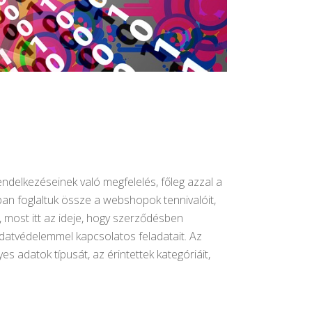
delkezéseinek való megfelelés, főleg azzal a
ban foglaltuk össze a webshopok tennivalóit,
ost itt az ideje, hogy szerződésben
adatvédelemmel kapcsolatos feladatait. Az
es adatok típusát, az érintettek kategóriáit,