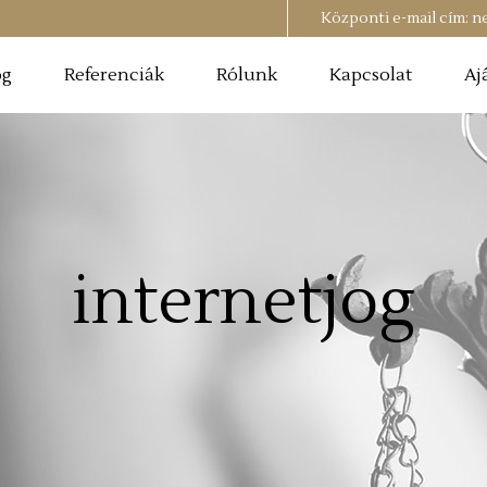
Központi e-mail cím:
n
og
Referenciák
Rólunk
Kapcsolat
Aj
internetjog