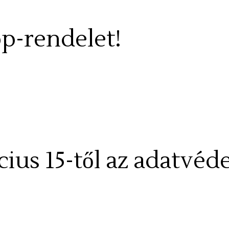
op-rendelet!
ius 15-től az adatvéd