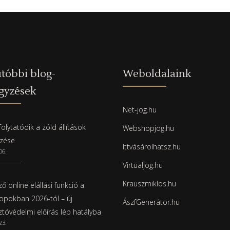
tóbbi blog-
Weboldalaink
gyzések
Net-jog.hu
olytatódik a zöld állítások
Webshopjog.hu
rzése
Ittvásárolhatsz.hu
06.
Virtualjog.hu
Krauszmiklos.hu
ő online elállási funkció a
pokban 2026-tól – új
ÁszfGenerátor.hu
ztóvédelmi előírás lép hatályba
23.