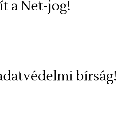
t a Net-jog!
 adatvédelmi bírság!