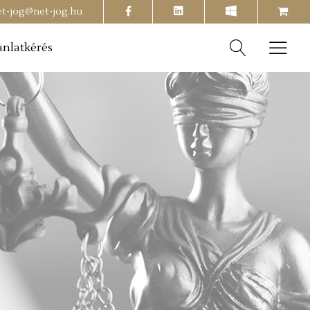
facebook
shopping-
et-jog@net-jog.hu
cart
ánlatkérés