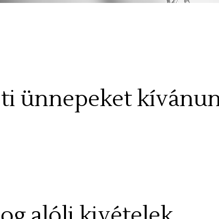
ti ünnepeket kívánun
jog alóli kivételek