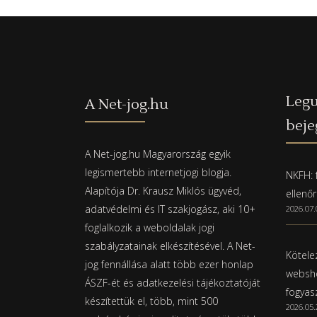
Legu
A Net-jog.hu
beje
A Net-jog.hu Magyarország egyik
legismertebb internetjogi blogja.
NKFH: f
Alapítója Dr. Krausz Miklós ügyvéd,
ellenő
adatvédelmi és IT szakjogász, aki 10+
2026.07.
foglalkozik a weboldalak jogi
szabályzatainak elkészítésével. A Net-
Kötelez
jog fennállása alatt több ezer honlap
websho
ÁSZF-ét és adatkezelési tájékoztatóját
fogyas
készítettük el, több, mint 500
2026.05.