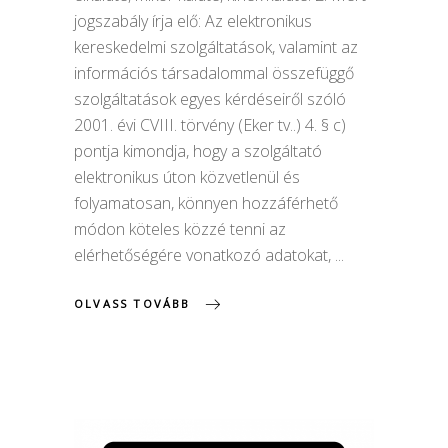
jogszabály írja elő: Az elektronikus
kereskedelmi szolgáltatások, valamint az
információs társadalommal összefüggő
szolgáltatások egyes kérdéseiről szóló
2001. évi CVIII. törvény (Eker tv..) 4. § c)
pontja kimondja, hogy a szolgáltató
elektronikus úton közvetlenül és
folyamatosan, könnyen hozzáférhető
módon köteles közzé tenni az
elérhetőségére vonatkozó adatokat,
OLVASS TOVÁBB