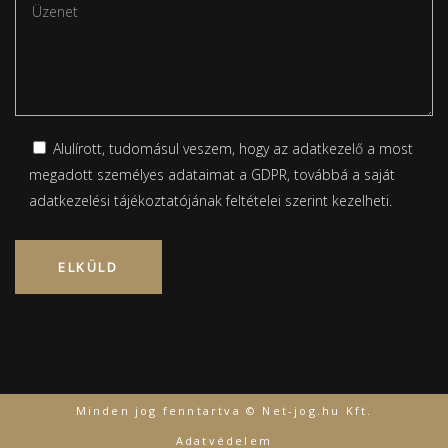
Alulírott, tudomásul veszem, hogy az adatkezelő a most
megadott személyes adataimat a GDPR, továbbá a saját
adatkezelési tájékoztatójának
feltételei szerint kezelheti.
Please leave this field empty.
Minden jog fenntartva © Net-jog.hu Kft.
Adatvédelem