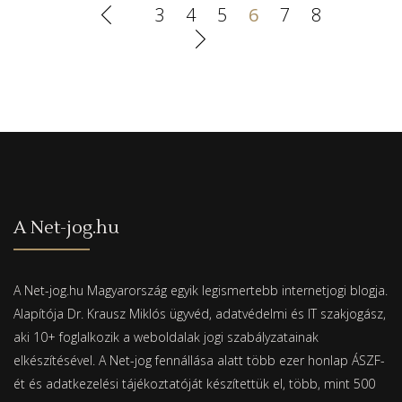
3
4
5
6
7
8
A Net-jog.hu
A Net-jog.hu Magyarország egyik legismertebb internetjogi blogja.
Alapítója Dr. Krausz Miklós ügyvéd, adatvédelmi és IT szakjogász,
aki 10+ foglalkozik a weboldalak jogi szabályzatainak
elkészítésével. A Net-jog fennállása alatt több ezer honlap ÁSZF-
ét és adatkezelési tájékoztatóját készítettük el, több, mint 500