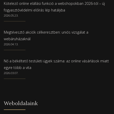
Kötelező online elállási funkció a webshopokban 2026-tól – új
fogyasztóvédelmi előírás lép hatályba
2026.05.23.
Megtévesztő akciók célkeresztben: uniós vizsgálat a
webáruházaknál
2026.04.13.
Nő a békéltető testületi ügyek száma: az online vásárlások miatt
egyre több a vita
2026.03.07.
Weboldalaink