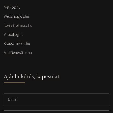
Net-jog.hu
Webshopjog.hu
Ittvásárolhatsz.hu
Virtualjog.hu
Krauszmiklos.hu
ÁszfGenerátor.hu
Ajánlatkérés, kapcsolat: