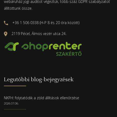
webáruház jogi auditot végeztük, több száz GDPR szabályzatot
állítottunk össze.
+36 1 506 0338 (H-P 8 és 20 óra között)
2119 Pécel, Álmos vezér utca 24.
Legutóbbi blog-bejegyzések
NKFH: folytatódik a zöld állítások ellenőrzése
2026.07.06.