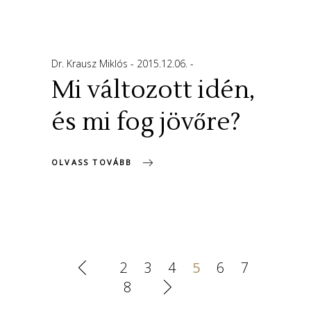
Dr. Krausz Miklós
2015.12.06.
Mi változott idén,
és mi fog jövőre?
OLVASS TOVÁBB
2
3
4
5
6
7
8