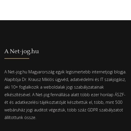
A Net-jog.hu
A Net-jog.hu Magyarország egyik legismertebb internetjogi blogja.
Alapítója Dr. Krausz Miklós ügyvéd, adatvédelmi és IT szakjogász,
aki 10+ foglalkozik a weboldalak jogi szabályzatainak
elkészítésével. A Net-jog fennállása alatt több ezer honlap ÁSZF-
ét és adatkezelési tájékoztatóját készítettük el, több, mint 500
webáruház jogi auditot végeztük, több száz GDPR szabályzatot
állítottunk össze.