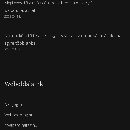
Megtévesztő akciók célkeresztben: uniós vizsgálat a
webáruházaknál
2026.04.13.
Nő a békéltető testületi ügyek száma: az online vásárlások miatt
egyre több a vita
2026.03.07.
Weboldalaink
Net-jog.hu
Webshopjog.hu
Ittvásárolhatsz.hu