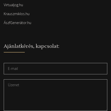
Virtualjog.hu
Krauszmiklos.hu
ÁszfGenerátor.hu
Ajánlatkérés, kapcsolat: