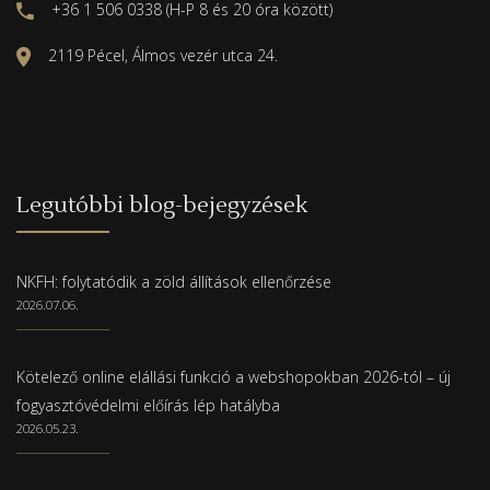
+36 1 506 0338 (H-P 8 és 20 óra között)
2119 Pécel, Álmos vezér utca 24.
Legutóbbi blog-bejegyzések
NKFH: folytatódik a zöld állítások ellenőrzése
2026.07.06.
Kötelező online elállási funkció a webshopokban 2026-tól – új
fogyasztóvédelmi előírás lép hatályba
2026.05.23.