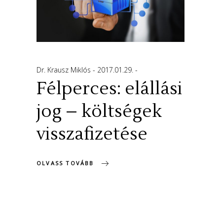
Dr. Krausz Miklós
2017.01.29.
Félperces: elállási
jog – költségek
visszafizetése
OLVASS TOVÁBB