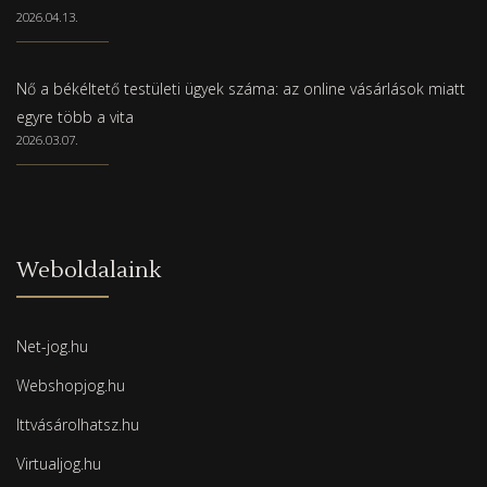
2026.04.13.
Nő a békéltető testületi ügyek száma: az online vásárlások miatt
egyre több a vita
2026.03.07.
Weboldalaink
Net-jog.hu
Webshopjog.hu
Ittvásárolhatsz.hu
Virtualjog.hu