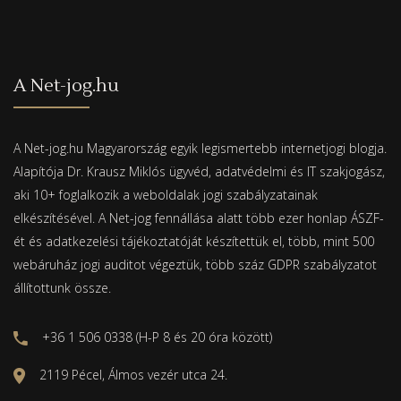
A Net-jog.hu
A Net-jog.hu Magyarország egyik legismertebb internetjogi blogja.
Alapítója Dr. Krausz Miklós ügyvéd, adatvédelmi és IT szakjogász,
aki 10+ foglalkozik a weboldalak jogi szabályzatainak
elkészítésével. A Net-jog fennállása alatt több ezer honlap ÁSZF-
ét és adatkezelési tájékoztatóját készítettük el, több, mint 500
webáruház jogi auditot végeztük, több száz GDPR szabályzatot
állítottunk össze.
+36 1 506 0338 (H-P 8 és 20 óra között)
2119 Pécel, Álmos vezér utca 24.