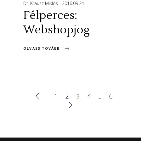
Dr. Krausz Miklós
2016.09.24.
Félperces:
Webshopjog
OLVASS TOVÁBB
1
2
3
4
5
6