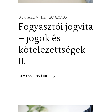
Dr. Krausz Miklós
2018.07.06.
Fogyasztói jogvita
– jogok és
kötelezettségek
II.
OLVASS TOVÁBB