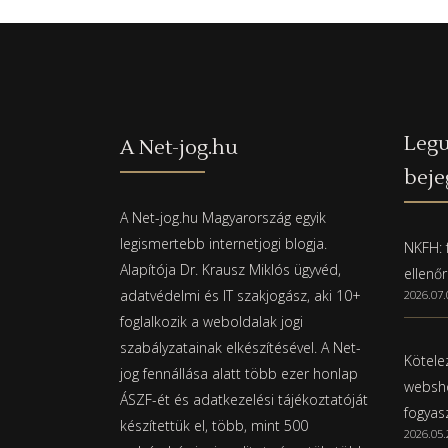
Legu
A Net-jog.hu
beje
A Net-jog.hu Magyarország egyik
legismertebb internetjogi blogja.
NKFH: f
Alapítója Dr. Krausz Miklós ügyvéd,
ellenő
adatvédelmi és IT szakjogász, aki 10+
2026.07.
foglalkozik a weboldalak jogi
szabályzatainak elkészítésével. A Net-
Kötelez
jog fennállása alatt több ezer honlap
websho
ÁSZF-ét és adatkezelési tájékoztatóját
fogyas
készítettük el, több, mint 500
2026.05.