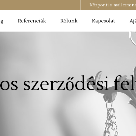
Központi e-mail cím:
n
og
Referenciák
Rólunk
Kapcsolat
Aj
os szerződési fe