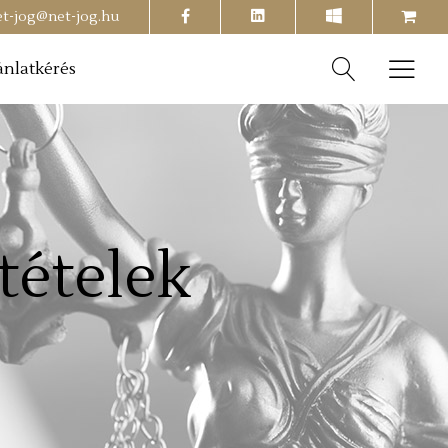
facebook
shopping-
et-jog@net-jog.hu
cart
ánlatkérés
ltételek