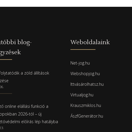
tóbbi blog-
Weboldalaink
gyzések
Net-jog.hu
olytatódik a zöld állítások
Webshopjog.hu
rzése
Ittvásárolhatsz.hu
06.
Virtualjog.hu
Krauszmiklos.hu
ő online elállási funkció a
pokban 2026-tól – új
ÁszfGenerátor.hu
ztóvédelmi előírás lép hatályba
23.