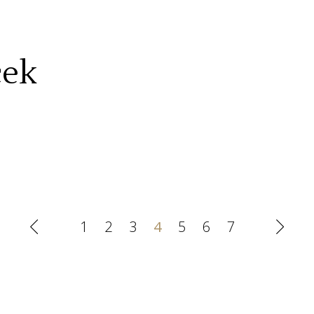
cek
1
2
3
4
5
6
7