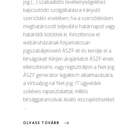
jog (…) szabadidős tevékenységekhez
kapcsolódó szolgáltatásra irányuló
szerződés esetében, ha a szerződésben
meghatározott teljesítési határnapot vagy
határidőt kötöttek ki. Készíttesse el
webáruházának folyamatosan
jogszabálykövető ÁSZF-ét és kerülje el a
bírságokat! Kérjen árajánlatot ÁSZF-ének
elkészítésére, vagy regisztráljon a Net-jog
ÁSZF generátor legaltech alkalmazására,
a VirtualJog-ra! Net-jog: IT ügyvédek
sokéves tapasztalattal, milliós
bírsággaranciával, kiváló visszajelzésekkel.
OLVASS TOVÁBB