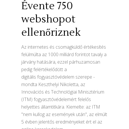
Évente 750
webshopot
ellenőriznek
Az internetes és csomagküldő értékesítés
felülmúlta az 1000 milliárd forintot tavaly a
járvány hatására, ezzel párhuzamosan
pedig felértékelődött a
digitális fogyasztóvédelem szerepe -
mondta Keszthelyi Nikoletta, az
Innovációs és Technológiai Minisztérium
(ITM) fogyasztóvédelemért felelős
helyettes államtitkára. Kiemelte: az ITM
"nem kullog az események után", az elmúlt
5 évben jelentős eredményeket ért el az