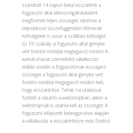
számított 14 napon belül visszatéríti a
fogyasztó által ellenszolgáltatásként
megfizetett teljes összeget, ideértve a
teljesítéssel összefüggésben felmerült
költségeket is (azaz a szállítási költséget
is). Fő szabály: a fogyasztó által igénybe
vett fizetési móddal megegyező módon A
webáruházat üzemeltető vállalkozás
elállás esetén a fogyasztónak visszajáró
összeget a fogyasztó által igénybe vett
fizetési móddal megegyező módon kell,
hogy visszatérítse. Tehát, ha utalással
fizetett a vásárló a webshopban, akkor a
webshopnak is utalnia kell az összeget. A
fogyasztó kifejezett beleegyezése alapján
a vállalkozás a visszatérítésre más fizetési