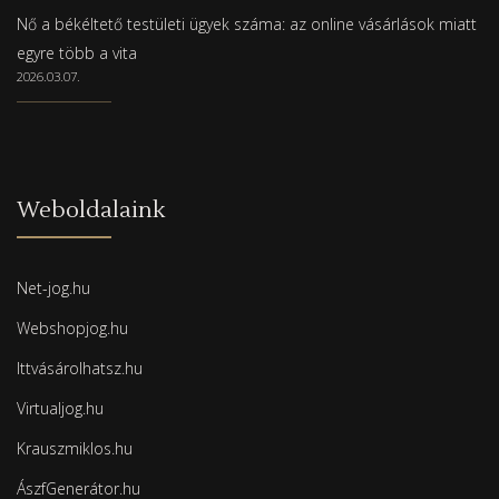
Nő a békéltető testületi ügyek száma: az online vásárlások miatt
egyre több a vita
2026.03.07.
Weboldalaink
Net-jog.hu
Webshopjog.hu
Ittvásárolhatsz.hu
Virtualjog.hu
Krauszmiklos.hu
ÁszfGenerátor.hu