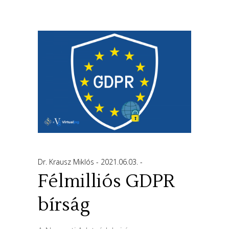
Dr. Krausz Miklós
2021.06.03.
Félmilliós GDPR
bírság