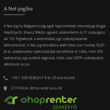
A Net-jog.hu
A Net-jog.hu Magyarország egyik legismertebb internetjogi blogja.
Alapítója Dr. Krausz Miklós ügyvéd, adatvédelmi és IT szakjogász,
aki 10+ foglalkozik a weboldalak jogi szabályzatainak
elkészítésével. A Net-jog fennállása alatt több ezer honlap ÁSZF-
ét és adatkezelési tájékoztatóját készítettük el, több, mint 500
webáruház jogi auditot végeztük, több száz GDPR szabályzatot
állítottunk össze.
+36 1 506 0338 (H-P 8 és 20 óra között)
2119 Pécel, Álmos vezér utca 24.