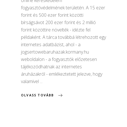
online kereskedelem
fogyasztóvédelmének területén. A 15 ezer
forint és 500 ezer forint közötti
bírságsávot 200 ezer forint és 2 millió
forint közöttire növelték - idézte fel
példaként. A tárca továbbá létrehozott egy
internetes adatbázist, ahol - a
jogsertowebaruhazak.kormany.hu
weboldalon - a fogyasztók előzetesen
tájékozódhatnak az internetes
áruházakról - emlékeztetett jelezve, hogy
valamivel
OLVASS TOVÁBB