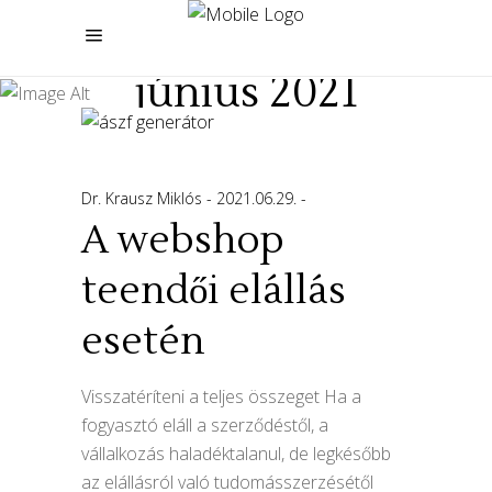
június 2021
Dr. Krausz Miklós
2021.06.29.
A webshop
teendői elállás
esetén
Visszatéríteni a teljes összeget Ha a
fogyasztó eláll a szerződéstől, a
vállalkozás haladéktalanul, de legkésőbb
az elállásról való tudomásszerzésétől