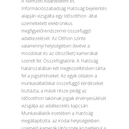
A Nemzeti Adatvédelmi és
Információszabadság Hatóság bejelentés
alapján vizsgálta egy Idősotthon által
üzemeltetett elektronikus
megfigyelőrendszerrel összefüggő
adatkezelését. Az Otthon szinte
valamennyi helyiségében (kivéve a
mosdókat és az öltözőket) kamerákat
szerelt fel. Összefoglalónk. A Hatóság
határozatában két megközelítésben tárta
fel a jogsértéseket. Az egyik oldalon a
munkavállalókkal összefüggő kérdéseket
tisztázta, a másik része pedig az
Idősotthon lakóinak jogaik érvényesülését
vizsgálja az adatkezelés kapcsán.
Munkavállalók esetében a Hatóság
megállapította: az irodai helyiségekben
üzemelő kamerák látószöge közvetlenül a