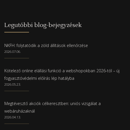
Legutóbbi blog-bejegyzések
NKFH: folytatódik a zöld állítások ellenőrzése
2026.07.06.
Kötelező online elállási funkció a webshopokban 2026-tól – új
fogyasztóvédelmi előírás lép hatályba
2026.05.23.
Megtévesztő akciók célkeresztben: uniós vizsgálat a
webáruházaknál
2026.04.13.