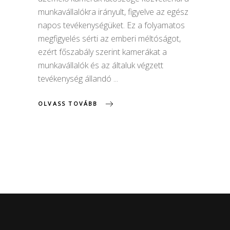
munkavállalókra irányult, figyelve az egész
napos tevékenységüket. Ez a folyamatos
megfigyelés sérti az emberi méltóságot,
ezért főszabály szerint kamerákat a
munkavállalók és az általuk végzett
tevékenység állandó
OLVASS TOVÁBB