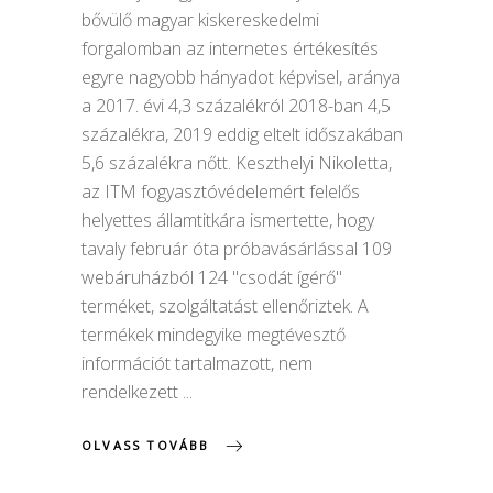
bővülő magyar kiskereskedelmi
forgalomban az internetes értékesítés
egyre nagyobb hányadot képvisel, aránya
a 2017. évi 4,3 százalékról 2018-ban 4,5
százalékra, 2019 eddig eltelt időszakában
5,6 százalékra nőtt. Keszthelyi Nikoletta,
az ITM fogyasztóvédelemért felelős
helyettes államtitkára ismertette, hogy
tavaly február óta próbavásárlással 109
webáruházból 124 "csodát ígérő"
terméket, szolgáltatást ellenőriztek. A
termékek mindegyike megtévesztő
információt tartalmazott, nem
rendelkezett
OLVASS TOVÁBB