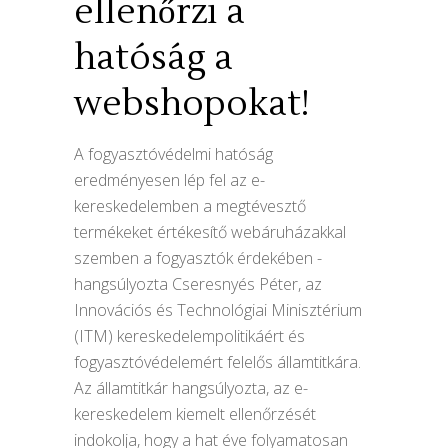
ellenőrzi a
hatóság a
webshopokat!
A fogyasztóvédelmi hatóság
eredményesen lép fel az e-
kereskedelemben a megtévesztő
termékeket értékesítő webáruházakkal
szemben a fogyasztók érdekében -
hangsúlyozta Cseresnyés Péter, az
Innovációs és Technológiai Minisztérium
(ITM) kereskedelempolitikáért és
fogyasztóvédelemért felelős államtitkára.
Az államtitkár hangsúlyozta, az e-
kereskedelem kiemelt ellenőrzését
indokolja, hogy a hat éve folyamatosan