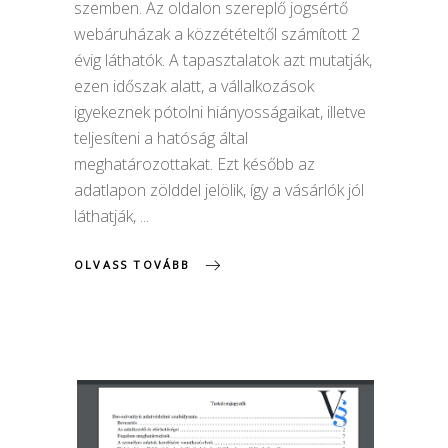
szemben. Az oldalon szereplő jogsértő
webáruházak a közzétételtől számított 2
évig láthatók. A tapasztalatok azt mutatják,
ezen időszak alatt, a vállalkozások
igyekeznek pótolni hiányosságaikat, illetve
teljesíteni a hatóság által
meghatározottakat. Ezt később az
adatlapon zölddel jelölik, így a vásárlók jól
láthatják,
OLVASS TOVÁBB