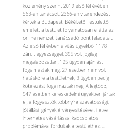
közlemény szerint 2019 első fél évében
563-an tanácsot, 2366-an vitarendezést
kértek a Budapesti Békéltető Testülettől,
emellett a testület folyamatosan ellátta az
online nemzeti tanácsadó pont feladatait.
Az első fél évben a vitás ügyekből 1178
zárult egyezséggel, 395 volt jogilag
megalapozatlan, 125 ügyben ajánlást
fogalmaztak meg, 27 esetben nem volt
hatásköre a testületnek, 3 ügyben pedig
kötelezést fogalmaztak meg. A legtöbb,
947 esetben kereskedelmi ügyekben jártak
el, a fogyasztók többnyire szavatossági,
jótállási igények érvényesítésével, illetve
internetes vásárlással kapcsolatos
problémával fordultak a testülethez.