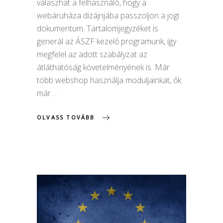
válaszhat a felhasználó, hogy a
webáruháza dizájnjába passzoljon a jogi
dokumentum. Tartalomjegyzéket is
generál az ÁSZF kezelő programunk, így
megfelel az adott szabályzat az
átláthatóság követelményének is. Már
több webshop használja moduljainkat, ők
már
OLVASS TOVÁBB