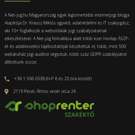
A Net-jog.hu Magyarország egyik legismertebb internetjogi blogja.
Alapítója Dr. Krausz Miklós ügyvéd, adatvédelmi és IT szakjogász,
aki 10+ foglalkozik a weboldalak jogi szabályzatainak
elkészítésével. A Net-jog fennállása alatt több ezer honlap ÁSZF-
ét és adatkezelési tájékoztatóját készítettük el, több, mint 500
webáruház jogi auditot végeztük, több száz GDPR szabályzatot
állítottunk össze.
+36 1 506 0338 (H-P 8 és 20 óra között)
2119 Pécel, Álmos vezér utca 24.