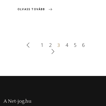
OLVASS TOVÁBB
1
2
3
4
5
6
A Net-jog.hu