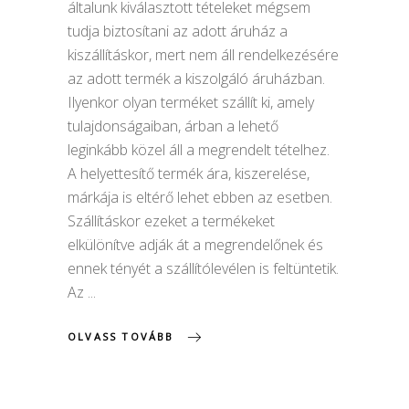
általunk kiválasztott tételeket mégsem
tudja biztosítani az adott áruház a
kiszállításkor, mert nem áll rendelkezésére
az adott termék a kiszolgáló áruházban.
Ilyenkor olyan terméket szállít ki, amely
tulajdonságaiban, árban a lehető
leginkább közel áll a megrendelt tételhez.
A helyettesítő termék ára, kiszerelése,
márkája is eltérő lehet ebben az esetben.
Szállításkor ezeket a termékeket
elkülönítve adják át a megrendelőnek és
ennek tényét a szállítólevélen is feltüntetik.
Az
OLVASS TOVÁBB