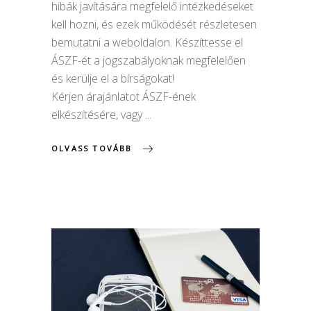
hibák javítására megfelelő intézkedéseket
kell hozni, és ezek működését részletesen
bemutatni a weboldalon. Készíttesse el
ÁSZF-ét a jogszabályoknak megfelelően
és kerülje el a bírságokat!
Kérjen árajánlatot ÁSZF-ének
elkészítésére, vagy
OLVASS TOVÁBB