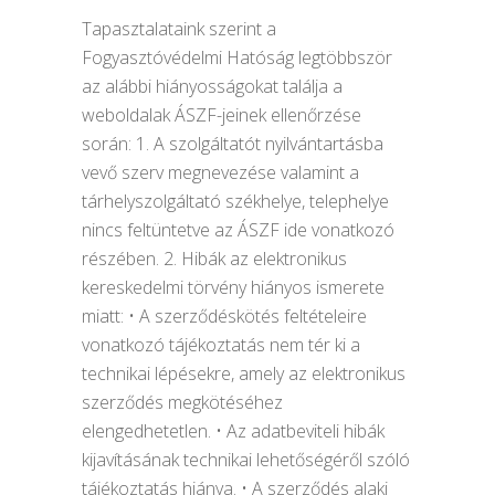
Tapasztalataink szerint a
Fogyasztóvédelmi Hatóság legtöbbször
az alábbi hiányosságokat találja a
weboldalak ÁSZF-jeinek ellenőrzése
során: 1. A szolgáltatót nyilvántartásba
vevő szerv megnevezése valamint a
tárhelyszolgáltató székhelye, telephelye
nincs feltüntetve az ÁSZF ide vonatkozó
részében. 2. Hibák az elektronikus
kereskedelmi törvény hiányos ismerete
miatt: • A szerződéskötés feltételeire
vonatkozó tájékoztatás nem tér ki a
technikai lépésekre, amely az elektronikus
szerződés megkötéséhez
elengedhetetlen. • Az adatbeviteli hibák
kijavításának technikai lehetőségéről szóló
tájékoztatás hiánya. • A szerződés alaki