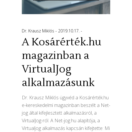
Dr. Krausz Miklós
2019.10.17.
A Kosárérték.hu
magazinban a
VirtualJog
alkalmazásunk
Dr. Krausz Miklós ügyvéd a Kosárérték.hu
e-kereskedelmi magazinban beszélt a Net-
jog által kifejlesztett alkalmazásról, a
VirtualJog-ról. A Net-jog.hu alapítója, a
Virtualjog alkalmazás kapcsán kifejtette: Mi