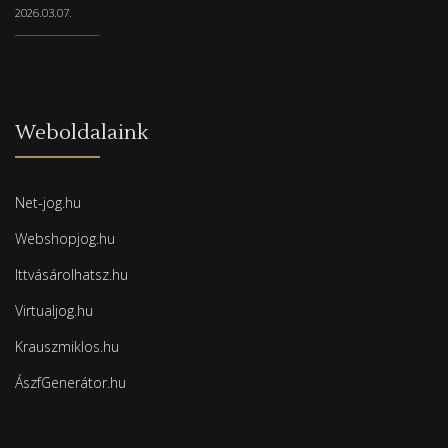
2026.03.07.
Weboldalaink
Net-jog.hu
Webshopjog.hu
Ittvásárolhatsz.hu
Virtualjog.hu
Krauszmiklos.hu
ÁszfGenerátor.hu