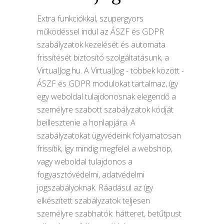
Extra funkciókkal, szupergyors
működéssel indul az ÁSZF és GDPR
szabályzatok kezelését és automata
frissítését biztosító szolgáltatásunk, a
VirtualJog.hu. A VirtualJog - többek között -
ÁSZF és GDPR modulokat tartalmaz, így
egy weboldal tulajdonosnak elegendő a
személyre szabott szabályzatok kódját
beillesztenie a honlapjára. A
szabályzatokat ügyvédeink folyamatosan
frissítik, így mindig megfelel a webshop,
vagy weboldal tulajdonos a
fogyasztóvédelmi, adatvédelmi
jogszabályoknak. Ráadásul az így
elkészített szabályzatok teljesen
személyre szabhatók: hátteret, betűtpust