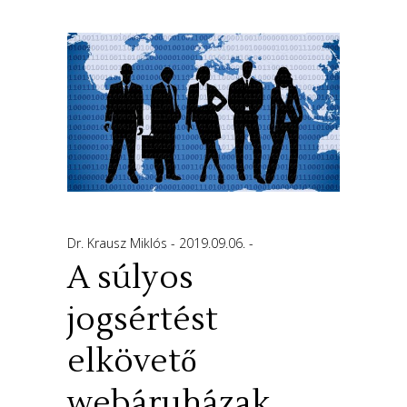
Dr. Krausz Miklós
2019.09.06.
A súlyos
jogsértést
elkövető
webáruházak