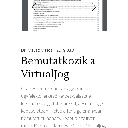
Dr. Krausz Miklós
2019.08.31.
Bemutatkozik a
VirtualJog
Összeszedtünk néhány gyakori, az
ügyfelektől érkező kérdés-választ a
legújabb szolgáltatásunkkal, a VirtualJoggal
kapcsolatban. Illetve a fenti galériánkban
bemutatunk néhány képet a szoftver
működéséről is. Kérdés: Mi ez a VirtualJog,