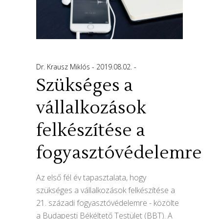
Dr. Krausz Miklós
2019.08.02.
Szükséges a
vállalkozások
felkészítése a
fogyasztóvédelemre
Az első fél év tapasztalata, hogy
szükséges a vállalkozások felkészítése a
21. századi fogyasztóvédelemre - közölte
a Budapesti Békéltető Testület (BBT). A