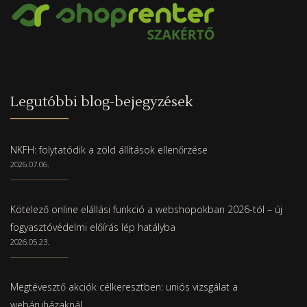
Legutóbbi blog-bejegyzések
NKFH: folytatódik a zöld állítások ellenőrzése
2026.07.06.
Kötelező online elállási funkció a webshopokban 2026-tól – új
fogyasztóvédelmi előírás lép hatályba
2026.05.23.
Megtévesztő akciók célkeresztben: uniós vizsgálat a
webáruházaknál