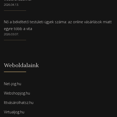
2026.04.13.
Nő a békéltető testületi ügyek száma: az online vásárlások miatt
egyre több a vita
2026.03.07.
Weboldalaink
Net-jog.hu
Webshopjog.hu
Ittvásárolhatsz.hu
Virtualjog.hu