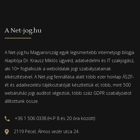
A Net-jog.hu
A Net-jog.hu Magyarország egyik legismertebb internetjogi blogja.
Alapítója Dr. Krausz Miklós ügyvéd, adatvédelmi és IT szakjogász,
aki 10+ foglalkozik a weboldalak jogi szabályzatainak
elkészítésével. A Net-jog fennállása alatt több ezer honlap ÁSZF-
ét és adatkezelési tájékoztatóját készítettük el, több, mint 500
webáruház jogi auditot végeztük, több száz GDPR szabályzatot
állítottunk össze.
+36 1 506 0338 (H-P 8 és 20 óra között)
2119 Pécel, Álmos vezér utca 24.