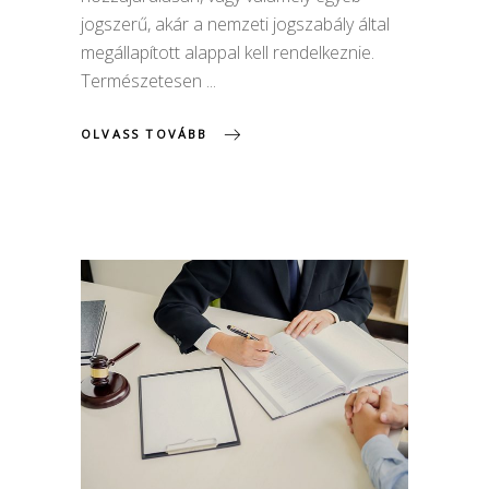
jogszerű, akár a nemzeti jogszabály által
megállapított alappal kell rendelkeznie.
Természetesen
OLVASS TOVÁBB