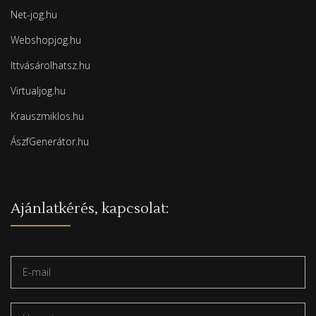
Net-jog.hu
Webshopjog.hu
Ittvásárolhatsz.hu
Virtualjog.hu
Krauszmiklos.hu
ÁszfGenerátor.hu
Ajánlatkérés, kapcsolat: