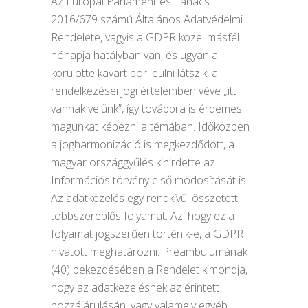
Az Európai Parlament és Tanács
2016/679 számú Általános Adatvédelmi
Rendelete, vagyis a GDPR közel másfél
hónapja hatályban van, és ugyan a
körülötte kavart por leülni látszik, a
rendelkezései jogi értelemben véve „itt
vannak velünk”, így továbbra is érdemes
magunkat képezni a témában. Időközben
a jogharmonizáció is megkezdődött, a
magyar országgyűlés kihirdette az
Információs törvény első módosítását is.
Az adatkezelés egy rendkívül összetett,
többszereplős folyamat. Az, hogy ez a
folyamat jogszerűen történik-e, a GDPR
hivatott meghatározni. Preambulumának
(40) bekezdésében a Rendelet kimondja,
hogy az adatkezelésnek az érintett
hozzájárulásán, vagy valamely egyéb