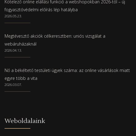
Kötelező online elállási funkció a webshopokban 2026-tól – új
fogyasztóvédelmi előírás lép hatályba
2026.05.23.
Megtévesztő akciók célkeresztben: uniós vizsgálat a
webáruházaknál
2026.04.13.
Nő a békéltető testületi ügyek száma: az online vásárlások miatt
egyre több a vita
2026.03.07.
Weboldalaink