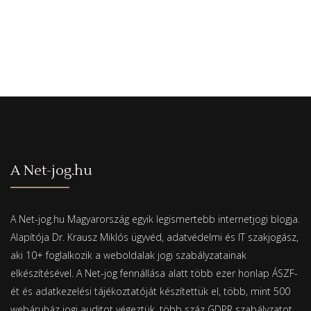
A Net-jog.hu
A Net-jog.hu Magyarország egyik legismertebb internetjogi blogja.
Alapítója Dr. Krausz Miklós ügyvéd, adatvédelmi és IT szakjogász,
aki 10+ foglalkozik a weboldalak jogi szabályzatainak
elkészítésével. A Net-jog fennállása alatt több ezer honlap ÁSZF-
ét és adatkezelési tájékoztatóját készítettük el, több, mint 500
webáruház jogi auditot végeztük, több száz GDPR szabályzatot