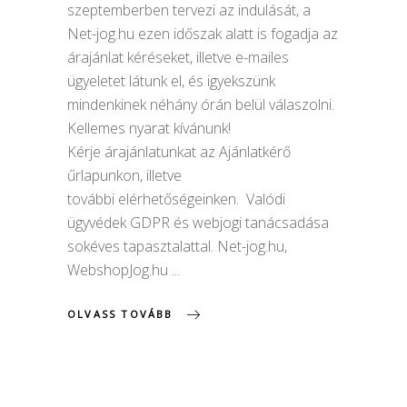
szeptemberben tervezi az indulását, a
Net-jog.hu ezen időszak alatt is fogadja az
árajánlat kéréseket, illetve e-mailes
ügyeletet látunk el, és igyekszünk
mindenkinek néhány órán belül válaszolni.
Kellemes nyarat kívánunk!
Kérje árajánlatunkat az Ajánlatkérő
űrlapunkon, illetve
további elérhetőségeinken. Valódi
ügyvédek GDPR és webjogi tanácsadása
sokéves tapasztalattal. Net-jog.hu,
WebshopJog.hu
OLVASS TOVÁBB