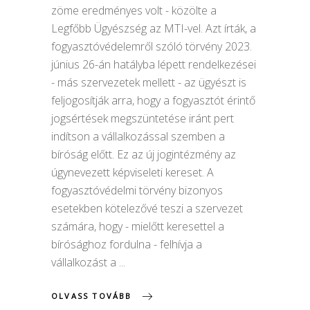
zöme eredményes volt - közölte a
Legfőbb Ügyészség az MTI-vel. Azt írták, a
fogyasztóvédelemről szóló törvény 2023.
június 26-án hatályba lépett rendelkezései
- más szervezetek mellett - az ügyészt is
feljogosítják arra, hogy a fogyasztót érintő
jogsértések megszüntetése iránt pert
indítson a vállalkozással szemben a
bíróság előtt. Ez az új jogintézmény az
úgynevezett képviseleti kereset. A
fogyasztóvédelmi törvény bizonyos
esetekben kötelezővé teszi a szervezet
számára, hogy - mielőtt keresettel a
bírósághoz fordulna - felhívja a
vállalkozást a
OLVASS TOVÁBB