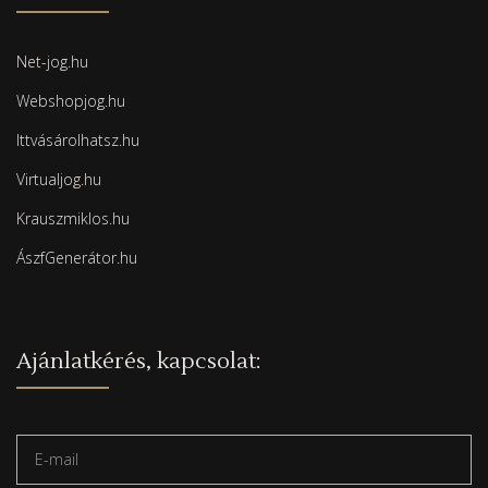
Net-jog.hu
Webshopjog.hu
Ittvásárolhatsz.hu
Virtualjog.hu
Krauszmiklos.hu
ÁszfGenerátor.hu
Ajánlatkérés, kapcsolat: