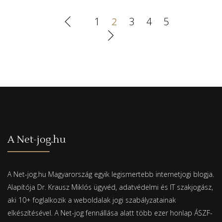
1
2
3
4
5
A Net-jog.hu
A Net-jog.hu Magyarország egyik legismertebb internetjogi blogja.
Alapítója Dr. Krausz Miklós ügyvéd, adatvédelmi és IT szakjogász,
aki 10+ foglalkozik a weboldalak jogi szabályzatainak
elkészítésével. A Net-jog fennállása alatt több ezer honlap ÁSZF-