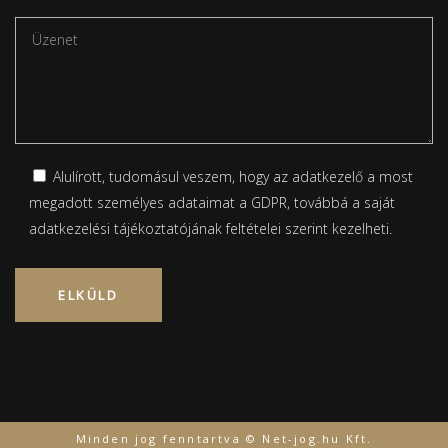
Alulírott, tudomásul veszem, hogy az adatkezelő a most
megadott személyes adataimat a GDPR, továbbá a saját
adatkezelési tájékoztatójának
feltételei szerint kezelheti.
Please leave this field empty.
Minden jog fenntartva © Net-jog.hu Kft.