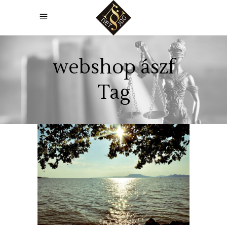
webshop ászf
Tag