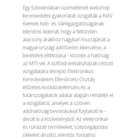
Egy Szlovéniában üzemeltetett webshop
kereskedelmi gyakorlatát vizsgálták a NAV
Kiemelt Adó- és Vámigazgatóságának
ellenőrei; kiderült, hogy a feltűnően
alacsony árakhoz nagyban hozzájárult a
magyarországi adófizetés kikerülése, a
bevételek eltitkolása - közölte a hatóság
az MTI-vel. A külföldi webáruházak célzott
vizsgálatára létrejött Elektronikus
Kereskedelem Ellenőrzési Osztály
előzetes kockázatelemzés és a
futárszolgálatok adatai alapján rendelte el
a vizsgálatot, amelyet a szlovén
adóhatóság bevonásával folytatott le -
derült ki a közleményből. Az elektronikai-
és ruházati termékeket, szépségápolási
cikkeket árusító, jelentős forgalmú