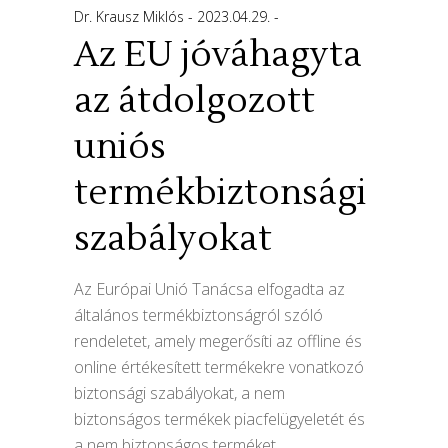
Dr. Krausz Miklós
2023.04.29.
Az EU jóváhagyta
az átdolgozott
uniós
termékbiztonsági
szabályokat
Az Európai Unió Tanácsa elfogadta az
általános termékbiztonságról szóló
rendeletet, amely megerősíti az offline és
online értékesített termékekre vonatkozó
biztonsági szabályokat, a nem
biztonságos termékek piacfelügyeletét és
a nem biztonságos terméket