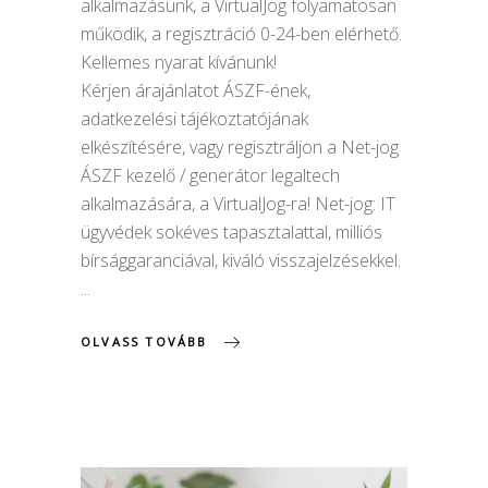
alkalmazásunk, a VirtualJog folyamatosan
működik, a regisztráció 0-24-ben elérhető.
Kellemes nyarat kívánunk!
Kérjen árajánlatot ÁSZF-ének,
adatkezelési tájékoztatójának
elkészítésére, vagy regisztráljon a Net-jog
ÁSZF kezelő / generátor legaltech
alkalmazására, a VirtualJog-ra! Net-jog: IT
ügyvédek sokéves tapasztalattal, milliós
bírsággaranciával, kiváló visszajelzésekkel.
OLVASS TOVÁBB