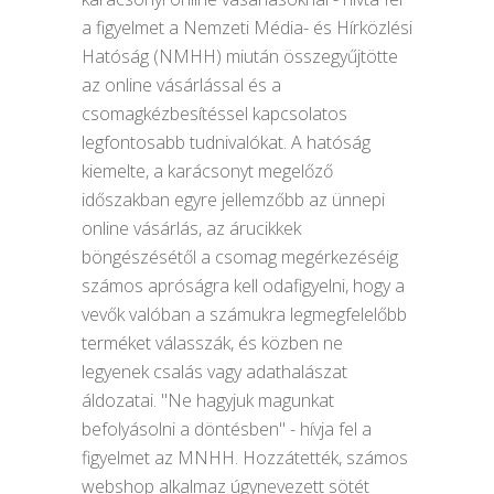
a figyelmet a Nemzeti Média- és Hírközlési
Hatóság (NMHH) miután összegyűjtötte
az online vásárlással és a
csomagkézbesítéssel kapcsolatos
legfontosabb tudnivalókat. A hatóság
kiemelte, a karácsonyt megelőző
időszakban egyre jellemzőbb az ünnepi
online vásárlás, az árucikkek
böngészésétől a csomag megérkezéséig
számos apróságra kell odafigyelni, hogy a
vevők valóban a számukra legmegfelelőbb
terméket válasszák, és közben ne
legyenek csalás vagy adathalászat
áldozatai. "Ne hagyjuk magunkat
befolyásolni a döntésben" - hívja fel a
figyelmet az MNHH. Hozzátették, számos
webshop alkalmaz úgynevezett sötét