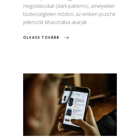
megoldásokat (dark patterns), amelyekkel
tisztességtelen módon, az emberi psziché
jellemzőit kihasználva akarják
OLVASS TOVÁBB