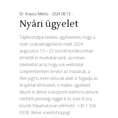
Dr. Krausz Miklós
2024.08.13.
Nyári ügyelet
Tájékoztatjuk kedves ügyfeleinket, hogy a
nyári szabadságolások miatt 2024.
augusztus 13 – 23. között korlátozottan
érhetők el munkatársaink; azonban
tekintettel arra, hogy sok weboldal
szeptemberben tervezi az indulását, a
Net-jog.hu ezen időszak alatt is fogadja az
árajánlat kéréseket, e-mailes ügyeletet
látunk el, illetve a központi telefonszámunk
hétfőtől péntekig reggel 8 és este 8 óra
között folyamatosan elérhető: +36 1 506
0338. Illetve a webshopjogi