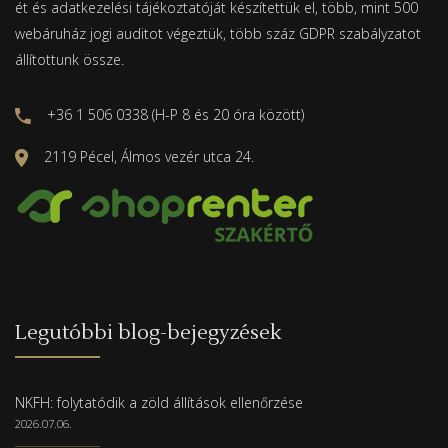
ét és adatkezelési tájékoztatóját készítettük el, több, mint 500
webáruház jogi auditot végeztük, több száz GDPR szabályzatot
állítottunk össze.
+36 1 506 0338 (H-P 8 és 20 óra között)
2119 Pécel, Álmos vezér utca 24.
Legutóbbi blog-bejegyzések
NKFH: folytatódik a zöld állítások ellenőrzése
2026.07.06.