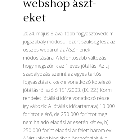
webshop ászf-
eket
2024. május 8-ával több fogyasztóvédelmi
jogszabály módosul, ezért szükség lesz az
összes webáruház ÁSZF-ének
módosítására. A lefontosabb változás,
hogy megszűnik az 1 éves jótállás. Az új
szabályozás szerint az egyes tartós
fogyasztási cikkekre vonatkozó kötelező
jótállásról szóló 151/2003. (IX. 22.) Korm.
rendelet jótállási időre vonatkozó része
így változik: A jótállás időtartama:a) 10 000
forintot elérő, de 250 000 forintot meg
nem haladó eladási ár esetén két év, b)
250 000 forint eladási ár felett három év.
A VirtualJog blogjában összefoglaltuk a