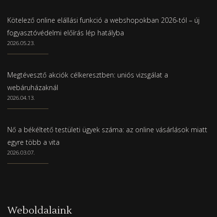
Kötelező online elállási funkció a webshopokban 2026-tól – új
fogyasztóvédelmi előírás lép hatályba
2026.05.23.
Megtévesztő akciók célkeresztben: uniós vizsgálat a
webáruházaknál
2026.04.13.
Nő a békéltető testületi ügyek száma: az online vásárlások miatt
egyre több a vita
2026.03.07.
Weboldalaink