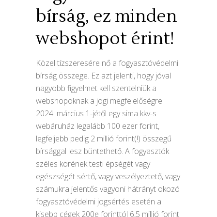
bírság, ez minden
webshopot érint!
Közel tízszeresére nő a fogyasztóvédelmi
bírság összege. Ez azt jelenti, hogy jóval
nagyobb figyelmet kell szentelniük a
webshopoknak a jogi megfelelőségre!
2024. március 1-jétől egy sima kkv-s
webáruház legalább 100 ezer forint,
legfeljebb pedig 2 millió forint(!) összegű
bírsággal lesz büntethető. A fogyasztók
széles körének testi épségét vagy
egészségét sértő, vagy veszélyeztető, vagy
számukra jelentős vagyoni hátrányt okozó
fogyasztóvédelmi jogsértés esetén a
kisebb cégek 200e forinttól 6,5 millió forint