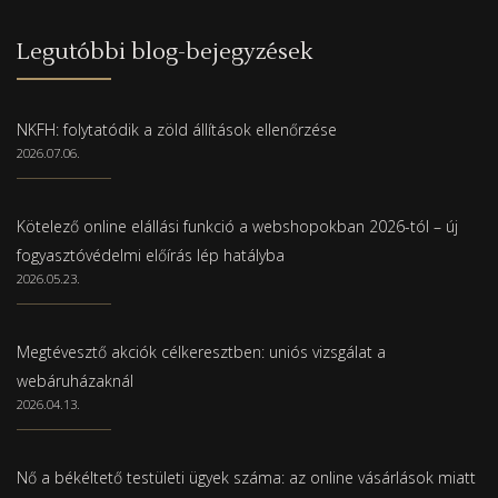
Legutóbbi blog-bejegyzések
NKFH: folytatódik a zöld állítások ellenőrzése
2026.07.06.
Kötelező online elállási funkció a webshopokban 2026-tól – új
fogyasztóvédelmi előírás lép hatályba
2026.05.23.
Megtévesztő akciók célkeresztben: uniós vizsgálat a
webáruházaknál
2026.04.13.
Nő a békéltető testületi ügyek száma: az online vásárlások miatt