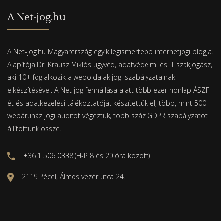
A Net-jog.hu
A Net-jog.hu Magyarország egyik legismertebb internetjogi blogja.
Alapítója Dr. Krausz Miklós ügyvéd, adatvédelmi és IT szakjogász,
aki 10+ foglalkozik a weboldalak jogi szabályzatainak
elkészítésével. A Net-jog fennállása alatt több ezer honlap ÁSZF-
ét és adatkezelési tájékoztatóját készítettük el, több, mint 500
webáruház jogi auditot végeztük, több száz GDPR szabályzatot
állítottunk össze.
+36 1 506 0338 (H-P 8 és 20 óra között)
2119 Pécel, Álmos vezér utca 24.