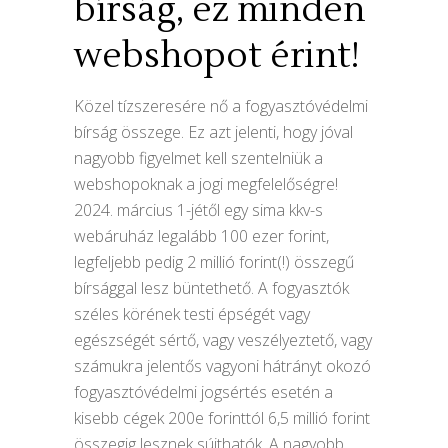
bírság, ez minden
webshopot érint!
Közel tízszeresére nő a fogyasztóvédelmi
bírság összege. Ez azt jelenti, hogy jóval
nagyobb figyelmet kell szentelniük a
webshopoknak a jogi megfelelőségre!
2024. március 1-jétől egy sima kkv-s
webáruház legalább 100 ezer forint,
legfeljebb pedig 2 millió forint(!) összegű
bírsággal lesz büntethető. A fogyasztók
széles körének testi épségét vagy
egészségét sértő, vagy veszélyeztető, vagy
számukra jelentős vagyoni hátrányt okozó
fogyasztóvédelmi jogsértés esetén a
kisebb cégek 200e forinttól 6,5 millió forint
összegig lesznek sújthatók. A nagyobb,