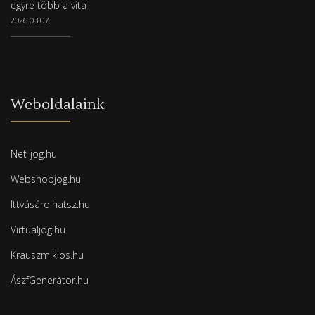
egyre több a vita
2026.03.07.
Weboldalaink
Net-jog.hu
Webshopjog.hu
Ittvásárolhatsz.hu
Virtualjog.hu
Krauszmiklos.hu
ÁszfGenerátor.hu