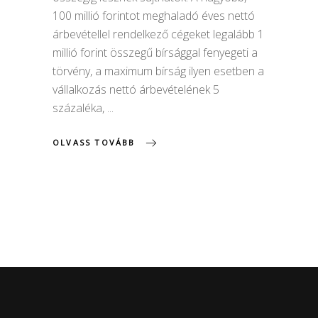
100 millió forintot meghaladó éves nettó
árbevétellel rendelkező cégeket legalább 1
millió forint összegű bírsággal fenyegeti a
törvény, a maximum bírság ilyen esetben a
vállalkozás nettó árbevételének 5
százaléka,
OLVASS TOVÁBB