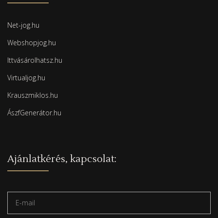
Net-jog.hu
Webshopjog.hu
Ittvásárolhatsz.hu
Virtualjog.hu
Krauszmiklos.hu
ÁszfGenerátor.hu
Ajánlatkérés, kapcsolat: