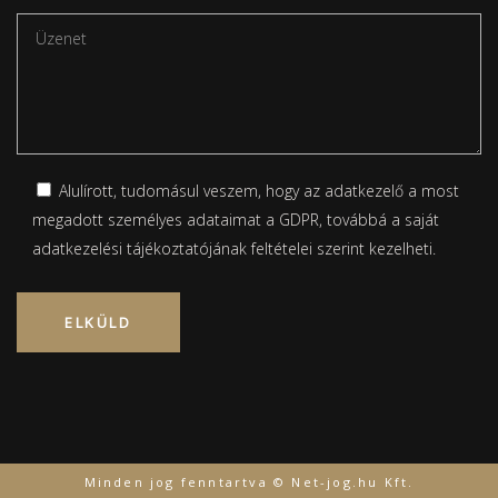
Alulírott, tudomásul veszem, hogy az adatkezelő a most
megadott személyes adataimat a GDPR, továbbá a saját
adatkezelési tájékoztatójának
feltételei szerint kezelheti.
Please leave this field empty.
Minden jog fenntartva © Net-jog.hu Kft.