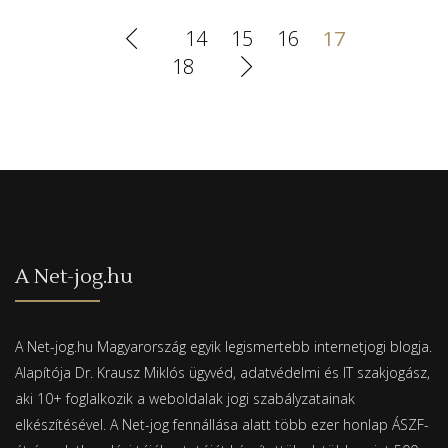
14
15
16
17
18
A Net-jog.hu
A Net-jog.hu Magyarország egyik legismertebb internetjogi blogja.
Alapítója Dr. Krausz Miklós ügyvéd, adatvédelmi és IT szakjogász,
aki 10+ foglalkozik a weboldalak jogi szabályzatainak
elkészítésével. A Net-jog fennállása alatt több ezer honlap ÁSZF-