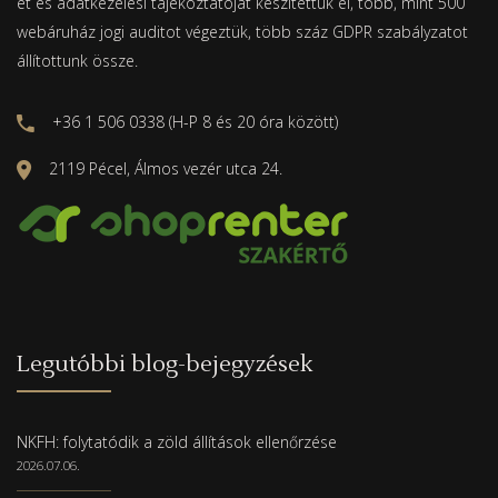
ét és adatkezelési tájékoztatóját készítettük el, több, mint 500
webáruház jogi auditot végeztük, több száz GDPR szabályzatot
állítottunk össze.
+36 1 506 0338 (H-P 8 és 20 óra között)
2119 Pécel, Álmos vezér utca 24.
Legutóbbi blog-bejegyzések
NKFH: folytatódik a zöld állítások ellenőrzése
2026.07.06.