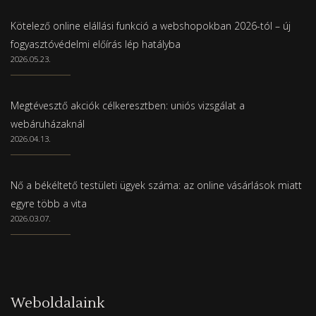
Kötelező online elállási funkció a webshopokban 2026-tól – új
fogyasztóvédelmi előírás lép hatályba
2026.05.23.
Megtévesztő akciók célkeresztben: uniós vizsgálat a
webáruházaknál
2026.04.13.
Nő a békéltető testületi ügyek száma: az online vásárlások miatt
egyre több a vita
2026.03.07.
Weboldalaink