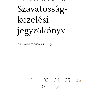
Dr. Krausz Miklós
2014.05.10.
Szavatosság-
kezelési
jegyzőkönyv
OLVASS TOVÁBB
33
34
35
36
37