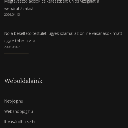
Megtévesztő akciók célkeresztben: uniós vizsgálat a
webáruházaknál
2026.04.13.
Nő a békéltető testületi ügyek száma: az online vásárlások miatt
egyre több a vita
2026.03.07.
Weboldalaink
Net-jog.hu
Webshopjog.hu
Ittvásárolhatsz.hu