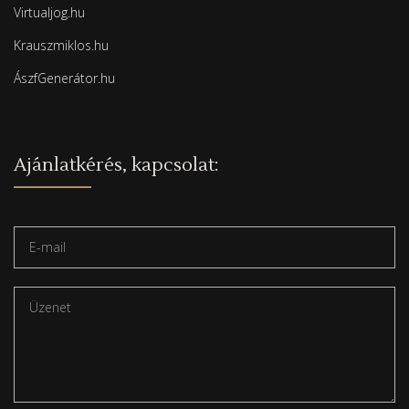
Virtualjog.hu
Krauszmiklos.hu
ÁszfGenerátor.hu
Ajánlatkérés, kapcsolat: