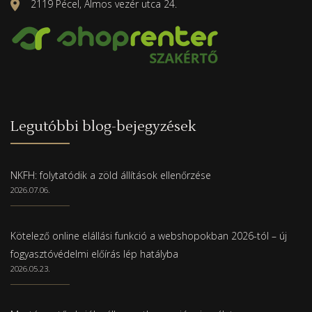
2119 Pécel, Álmos vezér utca 24.
Legutóbbi blog-bejegyzések
NKFH: folytatódik a zöld állítások ellenőrzése
2026.07.06.
Kötelező online elállási funkció a webshopokban 2026-tól – új
fogyasztóvédelmi előírás lép hatályba
2026.05.23.