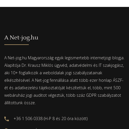
A Net-jog.hu
A Net-jog.hu Magyarország egyik legismertebb internetjogi blogja.
Alapítója Dr. Krausz Miklós ügyvéd, adatvédelmi és IT szakjogász,
aki 10+ foglalkozik a weboldalak jogi szabályzatainak
elkészítésével. A Net-jog fennállása alatt több ezer honlap ÁSZF-
ét és adatkezelési tájékoztatóját készítettük el, több, mint 500
webáruház jogi auditot végeztük, több száz GDPR szabályzatot
állítottunk össze.
+36 1 506 0338 (H-P 8 és 20 óra között)