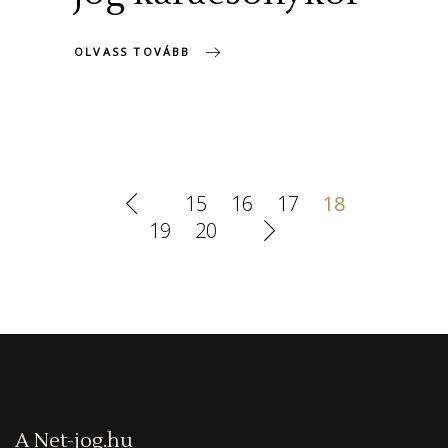
OLVASS TOVÁBB
15
16
17
18
19
20
A Net-jog.hu