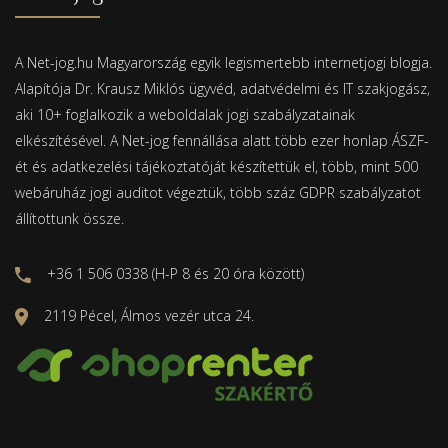
A Net-jog.hu Magyarország egyik legismertebb internetjogi blogja.
Alapítója Dr. Krausz Miklós ügyvéd, adatvédelmi és IT szakjogász,
aki 10+ foglalkozik a weboldalak jogi szabályzatainak
elkészítésével. A Net-jog fennállása alatt több ezer honlap ÁSZF-
ét és adatkezelési tájékoztatóját készítettük el, több, mint 500
webáruház jogi auditot végeztük, több száz GDPR szabályzatot
állítottunk össze.
+36 1 506 0338 (H-P 8 és 20 óra között)
2119 Pécel, Álmos vezér utca 24.