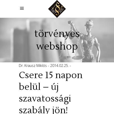
törvényes
webshop
Dr. Krausz Miklós
2014.02.25.
Csere 15 napon
belül – új
szavatossági
szabály jön!