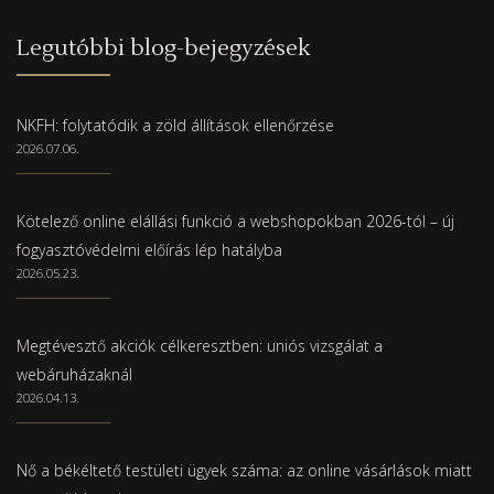
Legutóbbi blog-bejegyzések
NKFH: folytatódik a zöld állítások ellenőrzése
2026.07.06.
Kötelező online elállási funkció a webshopokban 2026-tól – új
fogyasztóvédelmi előírás lép hatályba
2026.05.23.
Megtévesztő akciók célkeresztben: uniós vizsgálat a
webáruházaknál
2026.04.13.
Nő a békéltető testületi ügyek száma: az online vásárlások miatt