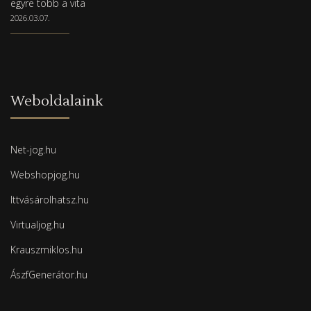
egyre több a vita
2026.03.07.
Weboldalaink
Net-jog.hu
Webshopjog.hu
Ittvásárolhatsz.hu
Virtualjog.hu
Krauszmiklos.hu
ÁszfGenerátor.hu