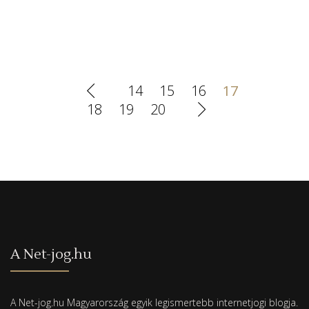
14
15
16
17
18
19
20
A Net-jog.hu
A Net-jog.hu Magyarország egyik legismertebb internetjogi blogja.