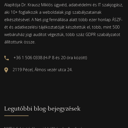
Alapítója Dr. Krausz Miklós ügyvéd, adatvédelmi és IT szakjogász,
aki 10+ foglalkozik a weboldalak jogi szabályzatainak
elkészítésével. A Net-jog fennállása alatt több ezer honlap ÁSZF-
ét és adatkezelési tájékoztatóját készítettük el, több, mint 500
webáruház jogi auditot végeztük, több száz GDPR szabályzatot
állítottunk össze.
+36 1 506 0338 (H-P 8 és 20 óra között)
2119 Pécel, Álmos vezér utca 24.
Legutóbbi blog-bejegyzések