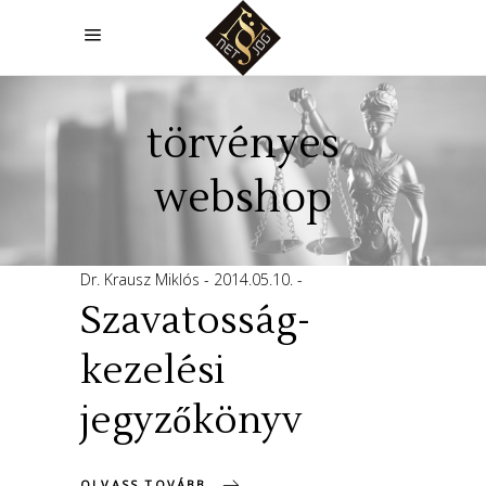
törvényes
webshop
Dr. Krausz Miklós
2014.05.10.
Szavatosság-
kezelési
jegyzőkönyv
OLVASS TOVÁBB