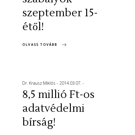
szeptember 15-
étől!
OLVASS TOVÁBB
Dr. Krausz Miklós
2014.03.07.
8,5 millió Ft-os
adatvédelmi
bírság!