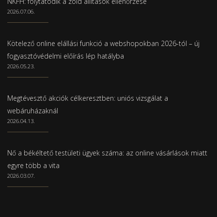
NKFH: folytatódik a zöld állítások ellenőrzése
2026.07.06.
Kötelező online elállási funkció a webshopokban 2026-tól – új
fogyasztóvédelmi előírás lép hatályba
2026.05.23.
Megtévesztő akciók célkeresztben: uniós vizsgálat a
webáruházaknál
2026.04.13.
Nő a békéltető testületi ügyek száma: az online vásárlások miatt
egyre több a vita
2026.03.07.