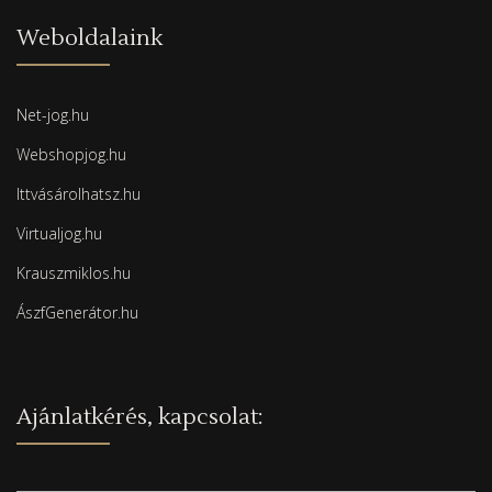
Weboldalaink
Net-jog.hu
Webshopjog.hu
Ittvásárolhatsz.hu
Virtualjog.hu
Krauszmiklos.hu
ÁszfGenerátor.hu
Ajánlatkérés, kapcsolat: