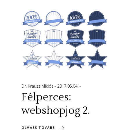
Dr. Krausz Miklós
2017.05.04.
Félperces:
webshopjog 2.
OLVASS TOVÁBB