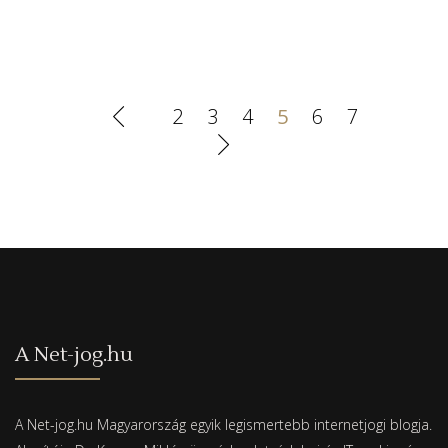
2
3
4
5
6
7
A Net-jog.hu
A Net-jog.hu Magyarország egyik legismertebb internetjogi blogja.