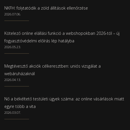
NKFH: folytatódik a zöld állítások ellenőrzése
2026.07.06.
Kötelező online elállási funkció a webshopokban 2026-tól – új
fogyasztóvédelmi előírás lép hatályba
2026.05.23.
Megtévesztő akciók célkeresztben: uniós vizsgálat a
webáruházaknál
2026.04.13.
Nő a békéltető testületi ügyek száma: az online vásárlások miatt
egyre több a vita
2026.03.07.