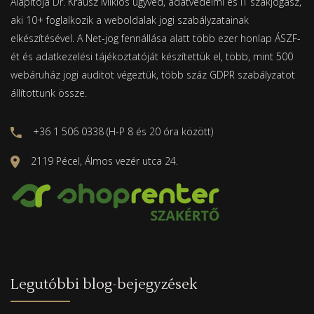
Alapítója Dr. Krausz Miklós ügyvéd, adatvédelmi és IT szakjogász,
aki 10+ foglalkozik a weboldalak jogi szabályzatainak
elkészítésével. A Net-jog fennállása alatt több ezer honlap ÁSZF-
ét és adatkezelési tájékoztatóját készítettük el, több, mint 500
webáruház jogi auditot végeztük, több száz GDPR szabályzatot
állítottunk össze.
+36 1 506 0338 (H-P 8 és 20 óra között)
2119 Pécel, Álmos vezér utca 24.
Legutóbbi blog-bejegyzések