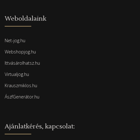
Weboldalaink
Net-jog.hu
Webshopjog.hu
Ittvásárolhatsz.hu
Virtualjog.hu
Krauszmiklos.hu
ÁszfGenerátor.hu
Ajánlatkérés, kapcsolat: