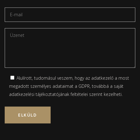
Alulírott, tudomásul veszem, hogy az adatkezelő a most
megadott személyes adataimat a GDPR, továbbá a saját
adatkezelési tájékoztatójának
feltételei szerint kezelheti.
Please leave this field empty.