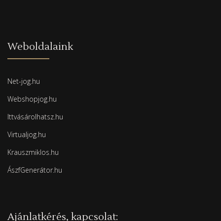
Weboldalaink
Net-jog.hu
Webshopjog.hu
Ittvásárolhatsz.hu
Virtualjog.hu
Krauszmiklos.hu
ÁszfGenerátor.hu
Ajánlatkérés, kapcsolat: