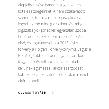
alapjaiban véve ismerjük jogainkat és
kötelezettségeinket. A nem szakavatott
szemnek, tehát a nem jogászoknak a
legnehezebb mindig az elindulás: milyen
jogszabályok jöhetnek egyáltalán szóba,
hol érdemes elkezdeni a keresést? Az
első, és legalapvetőbb a 2013. évi V.
törvény a Polgári Törvénykönyvről, vagyis a
Ptk. A legtöbb esetben ugyanis, amikor
fogyasztó és vállalkozás kapcsolatba
kerülnek egymással, akkor szerződést
kötnek. Ez a szerződés lehet akár írásbeli,
akár szóbeli,
OLVASS TOVÁBB