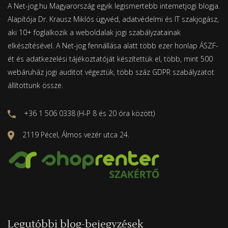
A Net-jog.hu Magyarország egyik legismertebb internetjogi blogja.
Alapítója Dr. Krausz Miklós ügyvéd, adatvédelmi és IT szakjogász,
aki 10+ foglalkozik a weboldalak jogi szabályzatainak
elkészítésével. A Net-jog fennállása alatt több ezer honlap ÁSZF-
ét és adatkezelési tájékoztatóját készítettük el, több, mint 500
webáruház jogi auditot végeztük, több száz GDPR szabályzatot
állítottunk össze.
+36 1 506 0338 (H-P 8 és 20 óra között)
2119 Pécel, Álmos vezér utca 24.
Legutóbbi blog-bejegyzések