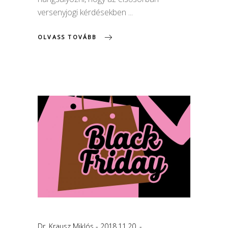
versenyjogi kérdésekben
OLVASS TOVÁBB
Dr. Krausz Miklós
2018.11.20.