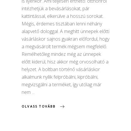
is ilyenkor. Ami teljesen érthető: otthonról
intézhetjük a bevásárlásokat, pár
kattintással, elkerülve a hosszú sorokat.
Mégis, érdemes tisztában lenni néhány
alapvető dologgal. A meghitt ünnepek előtti
vásárláskor sajnos gyakran előfordul, hogy
a megvásárolt termék mégsem megfelelő.
Remélhetőleg mindez még az ünnepek
előtt kiderül, hisz akkor még orvosolható a
helyzet. A boltban történő vásárláskor
alkalmunk nyílik felpróbálni, kipróbálni,
megvizsgálni a terméket, így utólag már
nem
OLVASS TOVÁBB