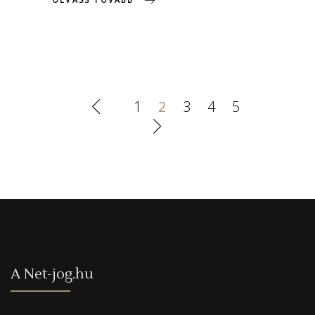
1
2
3
4
5
A Net-jog.hu