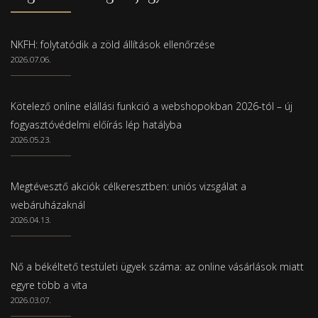
NKFH: folytatódik a zöld állítások ellenőrzése
2026.07.06.
Kötelező online elállási funkció a webshopokban 2026-tól – új
fogyasztóvédelmi előírás lép hatályba
2026.05.23.
Megtévesztő akciók célkeresztben: uniós vizsgálat a
webáruházaknál
2026.04.13.
Nő a békéltető testületi ügyek száma: az online vásárlások miatt
egyre több a vita
2026.03.07.