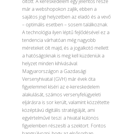
öltött. A kereskedelem egy jelentős része
már a webshopokon zajlik, ebben a
sajátos jogi helyzetben az eladó és a vevő
– optimális esetben – sosem találkoznak.
A technológia ilyen léptű fejlődésével ez a
tendencia várhatóan még nagyobb
méreteket ölt majd, és a jogalkotó mellett
a hatóságoknak is meg kell küzdeniük a
helyzet minden kihívásával.
Magyarországon a Gazdasági
Versenyhivatal (GVH) már évek óta
figyelemmel kíséri az e-kereskedelem
alakulását, számos versenyfelügyeleti
eljárásra is sor került, valamint közzétette
középtávú digitális stratégiáját, ami
egyértelművé teszi: a hivatal különös
figyelemben részesíti a szektort. Fontos
hangsúlyozni, hogy az elsősorban