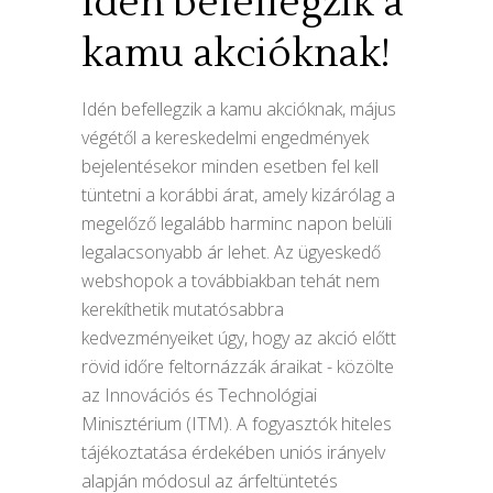
Idén befellegzik a
kamu akcióknak!
Idén befellegzik a kamu akcióknak, május
végétől a kereskedelmi engedmények
bejelentésekor minden esetben fel kell
tüntetni a korábbi árat, amely kizárólag a
megelőző legalább harminc napon belüli
legalacsonyabb ár lehet. Az ügyeskedő
webshopok a továbbiakban tehát nem
kerekíthetik mutatósabbra
kedvezményeiket úgy, hogy az akció előtt
rövid időre feltornázzák áraikat - közölte
az Innovációs és Technológiai
Minisztérium (ITM). A fogyasztók hiteles
tájékoztatása érdekében uniós irányelv
alapján módosul az árfeltüntetés