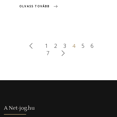
OLVASS TOVÁBB
1
2
3
4
5
6
7
A Net-jog.hu