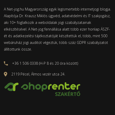
A Net-jog.hu Magyarország egyik legismertebb internetjogi blogja.
Alapítója Dr. Krausz Miklós ügyvéd, adatvédelmi és IT szakjogász,
aki 10+ foglalkozik a weboldalak jogi szabályzatainak
elkészítésével. A Net-jog fennállása alatt több ezer honlap ÁSZF-
ét és adatkezelési tájékoztatóját készítettük el, több, mint 500
webáruház jogi auditot végeztük, több száz GDPR szabályzatot
állítottunk össze.
+36 1 506 0338 (H-P 8 és 20 óra között)
2119 Pécel, Álmos vezér utca 24.