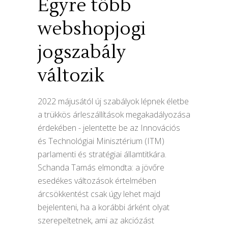
Egyre több
webshopjogi
jogszabály
változik
2022 májusától új szabályok lépnek életbe
a trükkös árleszállítások megakadályozása
érdekében - jelentette be az Innovációs
és Technológiai Minisztérium (ITM)
parlamenti és stratégiai államtitkára.
Schanda Tamás elmondta: a jövőre
esedékes változások értelmében
árcsökkentést csak úgy lehet majd
bejelenteni, ha a korábbi árként olyat
szerepeltetnek, ami az akciózást