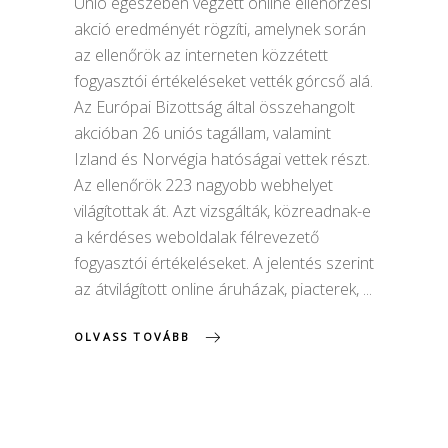
Unió egészében végzett online ellenőrzési
akció eredményét rögzíti, amelynek során
az ellenőrök az interneten közzétett
fogyasztói értékeléseket vették górcső alá.
Az Európai Bizottság által összehangolt
akcióban 26 uniós tagállam, valamint
Izland és Norvégia hatóságai vettek részt.
Az ellenőrök 223 nagyobb webhelyet
világítottak át. Azt vizsgálták, közreadnak-e
a kérdéses weboldalak félrevezető
fogyasztói értékeléseket. A jelentés szerint
az átvilágított online áruházak, piacterek,
OLVASS TOVÁBB