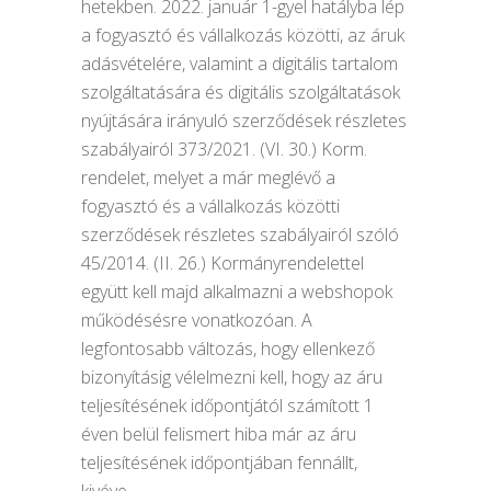
hetekben. 2022. január 1-gyel hatályba lép
a fogyasztó és vállalkozás közötti, az áruk
adásvételére, valamint a digitális tartalom
szolgáltatására és digitális szolgáltatások
nyújtására irányuló szerződések részletes
szabályairól 373/2021. (VI. 30.) Korm.
rendelet, melyet a már meglévő a
fogyasztó és a vállalkozás közötti
szerződések részletes szabályairól szóló
45/2014. (II. 26.) Kormányrendelettel
együtt kell majd alkalmazni a webshopok
működésésre vonatkozóan. A
legfontosabb változás, hogy ellenkező
bizonyításig vélelmezni kell, hogy az áru
teljesítésének időpontjától számított 1
éven belül felismert hiba már az áru
teljesítésének időpontjában fennállt,
kivéve,