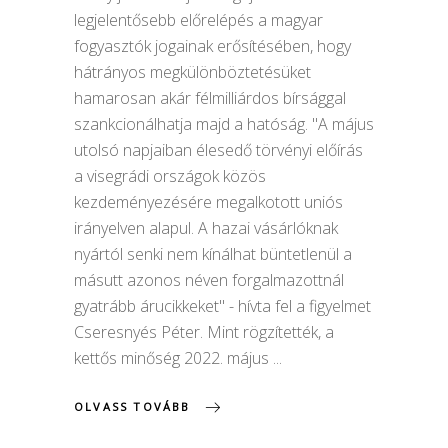
legjelentősebb előrelépés a magyar
fogyasztók jogainak erősítésében, hogy
hátrányos megkülönböztetésüket
hamarosan akár félmilliárdos bírsággal
szankcionálhatja majd a hatóság. "A május
utolsó napjaiban élesedő törvényi előírás
a visegrádi országok közös
kezdeményezésére megalkotott uniós
irányelven alapul. A hazai vásárlóknak
nyártól senki nem kínálhat büntetlenül a
másutt azonos néven forgalmazottnál
gyatrább árucikkeket" - hívta fel a figyelmet
Cseresnyés Péter. Mint rögzítették, a
kettős minőség 2022. május
OLVASS TOVÁBB