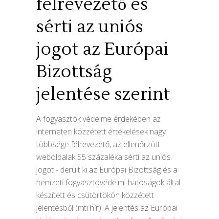
félrevezető és
sérti az uniós
jogot az Európai
Bizottság
jelentése szerint
A fogyasztók védelme érdekében az
interneten közzétett értékelések nagy
többsége félrevezető, az ellenőrzött
weboldalak 55 százaléka sérti az uniós
jogot - derült ki az Európai Bizottság és a
nemzeti fogyasztóvédelmi hatóságok által
készített és csütörtökön közzétett
jelentésből (mti hír). A jelentés az Európai