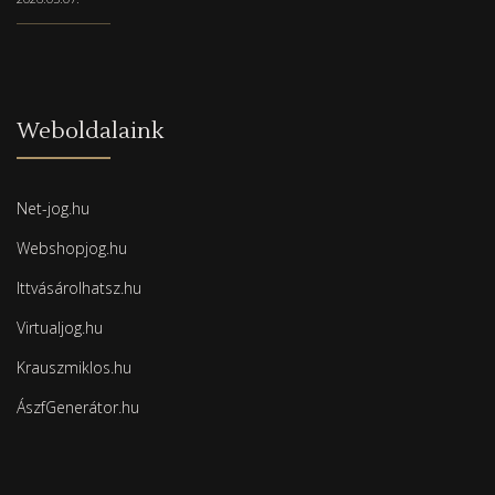
Weboldalaink
Net-jog.hu
Webshopjog.hu
Ittvásárolhatsz.hu
Virtualjog.hu
Krauszmiklos.hu
ÁszfGenerátor.hu