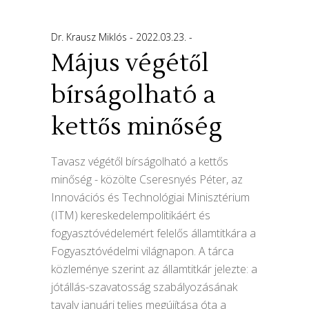
Dr. Krausz Miklós
2022.03.23.
Május végétől
bírságolható a
kettős minőség
Tavasz végétől bírságolható a kettős
minőség - közölte Cseresnyés Péter, az
Innovációs és Technológiai Minisztérium
(ITM) kereskedelempolitikáért és
fogyasztóvédelemért felelős államtitkára a
Fogyasztóvédelmi világnapon. A tárca
közleménye szerint az államtitkár jelezte: a
jótállás-szavatosság szabályozásának
tavaly januári teljes megújítása óta a