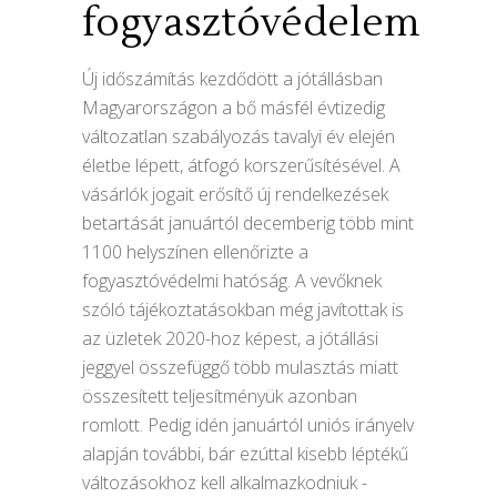
fogyasztóvédelem
Új időszámítás kezdődött a jótállásban
Magyarországon a bő másfél évtizedig
változatlan szabályozás tavalyi év elején
életbe lépett, átfogó korszerűsítésével. A
vásárlók jogait erősítő új rendelkezések
betartását januártól decemberig több mint
1100 helyszínen ellenőrizte a
fogyasztóvédelmi hatóság. A vevőknek
szóló tájékoztatásokban még javítottak is
az üzletek 2020-hoz képest, a jótállási
jeggyel összefüggő több mulasztás miatt
összesített teljesítményük azonban
romlott. Pedig idén januártól uniós irányelv
alapján további, bár ezúttal kisebb léptékű
változásokhoz kell alkalmazkodniuk -