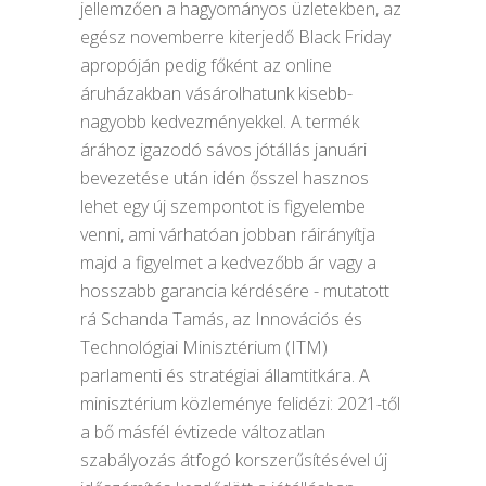
jellemzően a hagyományos üzletekben, az
egész novemberre kiterjedő Black Friday
apropóján pedig főként az online
áruházakban vásárolhatunk kisebb-
nagyobb kedvezményekkel. A termék
árához igazodó sávos jótállás januári
bevezetése után idén ősszel hasznos
lehet egy új szempontot is figyelembe
venni, ami várhatóan jobban ráirányítja
majd a figyelmet a kedvezőbb ár vagy a
hosszabb garancia kérdésére - mutatott
rá Schanda Tamás, az Innovációs és
Technológiai Minisztérium (ITM)
parlamenti és stratégiai államtitkára. A
minisztérium közleménye felidézi: 2021-től
a bő másfél évtizede változatlan
szabályozás átfogó korszerűsítésével új