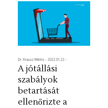
Dr. Krausz Miklós
2022.01.22.
A jótállási
szabályok
betartását
ellenőrizte a