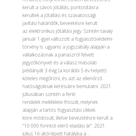
került a sávos jótállás, pontosításra
kerültek a jótállási és szavatossági
javítási határidők, beveetésre került
az elektronikus jótállási jegy. Szintén tavaly
január 1-gyel változott a fogyasztóvédelmi
törvény is: ugyanis a jogszabály alapján a
vállalkozásnak a panaszról felvett
jegyzőkönyvet és a válasz másolati
példányát 3 évig (a korábbi 5 év helyett)
köteles megőrizni, és azt az ellenőrző
hatóságoknak kérésükre bemutatni. 2021.
júliusában szintén a fenti
rendelet melléklete frissült, melynek
alapján a tartós fogyasztási cikkek
köre módosult, illetve bevezetésre került a
“10 000 forintot elérő eladási ár”. 2021.
július 16-ától lépett hatályba a