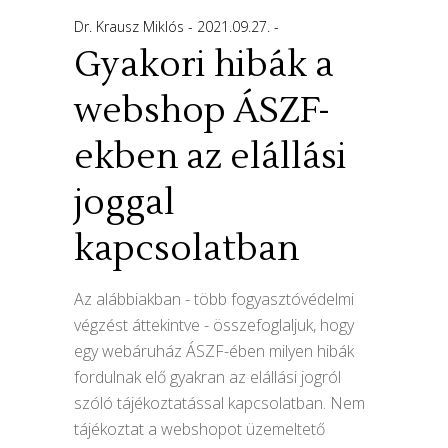
Dr. Krausz Miklós
2021.09.27.
Gyakori hibák a
webshop ÁSZF-
ekben az elállási
joggal
kapcsolatban
Az alábbiakban - több fogyasztóvédelmi
végzést áttekintve - összefoglaljuk, hogy
egy webáruház ÁSZF-ében milyen hibák
fordulnak elő gyakran az elállási jogról
szóló tájékoztatással kapcsolatban. Nem
tájékoztat a webshopot üzemeltető