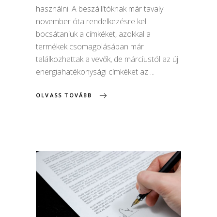
használni. A beszállítóknak már tavaly
november óta rendelkezésre kell
bocsátaniuk a címkéket, azokkal a
termékek csomagolásában már
találkozhattak a vevők, de márciustól az új
energiahatékonysági címkéket az
OLVASS TOVÁBB