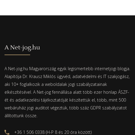
A Net-jog.hu
A Net-jog.hu Magyarország egyik legismertebb internetjogi blogja.
Alapítója Dr. Krausz Miklós ügyvéd, adatvédelmi és IT szakjogász,
aki 10+ foglalkozik a weboldalak jogi szabályzatainak
elkészítésével. A Net-jog fennállása alatt több ezer honlap ÁSZF-
ét és adatkezelési tájékoztatóját készítettük el, több, mint 500
webáruház jogi auditot végeztük, több száz GDPR szabályzatot
állítottunk össze.
+36 1 506 0338 (H-P 8 és 20 óra között)