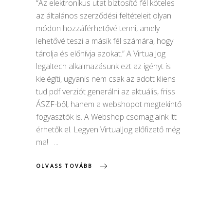
“Az elektronikus utat biztosító fél köteles
az általános szerződési feltételeit olyan
módon hozzáférhetővé tenni, amely
lehetővé teszi a másik fél számára, hogy
tárolja és előhívja azokat.” A VirtualJog
legaltech alkalmazásunk ezt az igényt is
kielégíti, ugyanis nem csak az adott kliens
tud pdf verziót generálni az aktuális, friss
ÁSZF-ből, hanem a webshopot megtekintő
fogyasztók is. A Webshop csomagjaink itt
érhetők el. Legyen VirtualJog előfizető még
ma!
OLVASS TOVÁBB