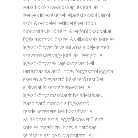
vonatkozó szavatossági és jótállási
igények intézésének eljárási szabályairól
szól. A rendelet tekintetében több
módosítás is történt. A legfontosabbakat
foglaltuk most össze. A vállalkozás köteles
jegyzőkönyvet felvenni a nála bejelentett
szavatossági vagy jótállási igényről. A
jegyzőkönyvnek tájékoztatást kell
tartalmaznia arról, hogy fogyasztói jogvita
esetén a fogyasztó békéltető testület
eljárását is kezdeményezheti. A
jegyzőkönyv másolatát haladéktalanul,
igazolható módon a fogyasztó
rendelkezésére kell bocsátani. A
vállalkozás ezt a jegyzőkönyvet 3 évig
köteles megőrizni, hogy a hatóság
kérésére azt be tudja mutatni. A