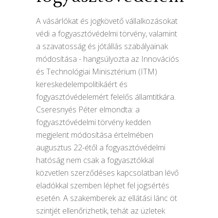
A vásárlókat és jogkövető vállalkozásokat
védi a fogyasztóvédelmi törvény, valamint
a szavatosság és jótállás szabályainak
módosítása - hangsúlyozta az Innovációs
és Technológiai Minisztérium (ITM)
kereskedelempolitikáért és
fogyasztóvédelemért felelős államtitkára.
Cseresnyés Péter elmondta: a
fogyasztóvédelmi törvény kedden
megjelent módosítása értelmében
augusztus 22-étől a fogyasztóvédelmi
hatóság nem csak a fogyasztókkal
közvetlen szerződéses kapcsolatban lévő
eladókkal szemben léphet fel jogsértés
esetén. A szakemberek az ellátási lánc öt
szintjét ellenőrizhetik, tehát az üzletek