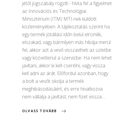
jétől jogszabály rögzíti - hívta fel a figyelmet
az Innovációs és Technológiai
Minisztérium (ITM) MTI-nek küldött
közleményében. A tájékoztatás szerint ha
egy termék jótállási időn belül elromlik,
elszakad, vagy bármilyen más hibája merül
fel, akkor azt a vevő visszaviheti az üzletbe
vagy közvetlenül a szervizbe. Ha nem lehet
javítani, akkor ki kell cserélni, vagy vissza
kell adni az árát. Előfordul azonban, hogy
a bolt a vevőt okolja a termék
meghibásodásáért, és erre hivatkozva
nem vállalja a javítást, nem fizet vissza
OLVASS TOVÁBB