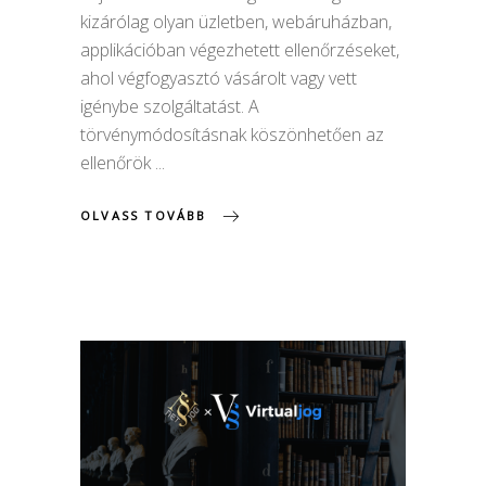
kizárólag olyan üzletben, webáruházban,
applikációban végezhetett ellenőrzéseket,
ahol végfogyasztó vásárolt vagy vett
igénybe szolgáltatást. A
törvénymódosításnak köszönhetően az
ellenőrök
OLVASS TOVÁBB