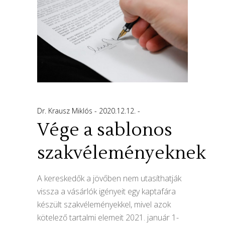
Dr. Krausz Miklós
2020.12.12.
Vége a sablonos
szakvéleményeknek
A kereskedők a jövőben nem utasíthatják
vissza a vásárlók igényeit egy kaptafára
készült szakvéleményekkel, mivel azok
kötelező tartalmi elemeit 2021. január 1-