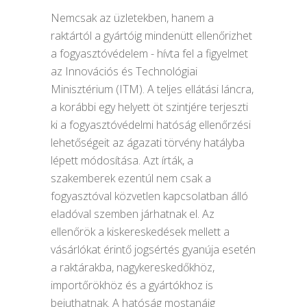
Nemcsak az üzletekben, hanem a
raktártól a gyártóig mindenütt ellenőrizhet
a fogyasztóvédelem - hívta fel a figyelmet
az Innovációs és Technológiai
Minisztérium (ITM). A teljes ellátási láncra,
a korábbi egy helyett öt szintjére terjeszti
ki a fogyasztóvédelmi hatóság ellenőrzési
lehetőségeit az ágazati törvény hatályba
lépett módosítása. Azt írták, a
szakemberek ezentúl nem csak a
fogyasztóval közvetlen kapcsolatban álló
eladóval szemben járhatnak el. Az
ellenőrök a kiskereskedések mellett a
vásárlókat érintő jogsértés gyanúja esetén
a raktárakba, nagykereskedőkhöz,
importőrökhöz és a gyártókhoz is
bejuthatnak. A hatóság mostanáig