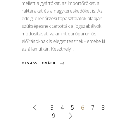
mellett a gyártókat, az importőröket, a
raktárakat és a nagykereskedőket is. Az
eddigi ellenőrzési tapasztalatok alapján
szükségesnek tartották a jogszabályok
módosítását, valamint európai uniós
előírásoknak is eleget tesznek - emelte ki
az államtitkár. Keszthelyi
OLVASS TOVÁBB
3
4
5
6
7
8
9