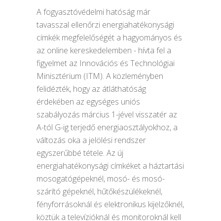
A fogyasztóvédelmi hatóság már
tavasszal ellenőrzi energiahatékonysági
címkék megfelelőségét a hagyományos és
az online kereskedelemben - hívta fel a
figyelmet az Innovációs és Technológiai
Minisztérium (ITM). A közleményben
felidézték, hogy az átláthatóság
érdekében az egységes uniós
szabályozás március 1-jével visszatér az
A-tól G-ig terjedő energiaosztályokhoz, a
változás oka a jelölési rendszer
egyszerűbbé tétele. Az új
energiahatékonysági címkéket a háztartási
mosogatógépeknél, mosó- és mosó-
szárító gépeknél, hűtőkészülékeknél,
fényforrásoknál és elektronikus kijelzőknél,
köztük a televízióknál és monitoroknál kell