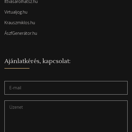
Ittvásárolhatsz.hu
Virtualjog.hu
Krauszmiklos.hu
ÁszfGenerátor.hu
Ajánlatkérés, kapcsolat: