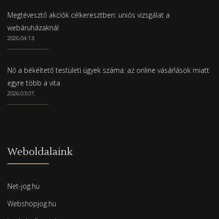
Megtévesztő akciók célkeresztben: uniós vizsgálat a
webáruházaknál
2026.04.13.
Nő a békéltető testületi ügyek száma: az online vásárlások miatt
egyre több a vita
2026.03.07.
Weboldalaink
Net-jog.hu
Webshopjog.hu