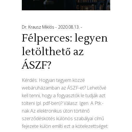
Dr. Krausz Miklós
2020.08.13.
Félperces: legyen
letölthető az
ÁSZF?
Kérdés: Hogyan tegyem közzé
webáruházamban az ÁSZF-et? Lehetővé
kell tenni, hogy a fogyasztók le tudják azt
tölteni (pl. pdf-ben)? Válasz: Igen. A Ptk.-
nak Az elektronikus úton történő
szerződéskötés különös szabályai című
fejezete külön említi ezt a kötelezettséget: