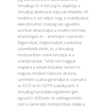
VirtualJog-ról. A Net-jog.hu alapítója, a
Virtualjog alkalmazás kapcsán kifejtette: Mi
továbbra is azt valljuk, hogy a szabályzatok
elkészítéséhez szükség van ügyvédre,
azonban kihasználjuk a modern technika
lehetőségeit, és – amennyire csak lehet –
felgyorsítjuk, megkönnyítjük a webshop
üzemeltetők életét, és a VirtualJog
rendszerében online készítjük el a
szabályzatokat. Tehát nem hagyjuk
magukra a webáruházakat, hanem mi
magunk, mindent többször átnézve,
személyre szabva generáljuk le számukra
az ÁSZF-et és GDPR szabályzatot. A
VirtualJog használata egyébként igen
egyszerű. Előfizetés és adategyeztetés
után a Generálás menüpontban találja a