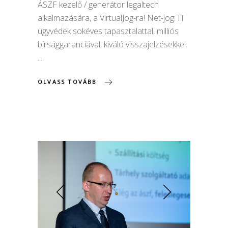
ÁSZF kezelő / generátor legaltech
alkalmazására, a VirtualJog-ra! Net-jog: IT
ügyvédek sokéves tapasztalattal, milliós
bírsággaranciával, kiváló visszajelzésekkel.
OLVASS TOVÁBB