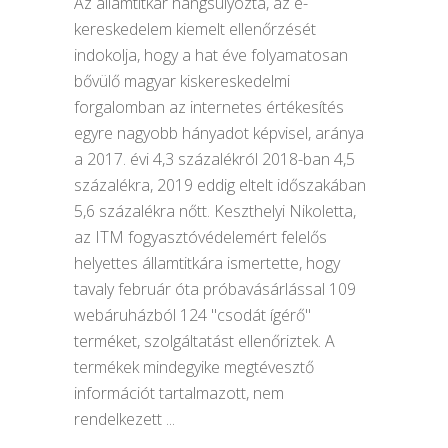
Az államtitkár hangsúlyozta, az e-
kereskedelem kiemelt ellenőrzését
indokolja, hogy a hat éve folyamatosan
bővülő magyar kiskereskedelmi
forgalomban az internetes értékesítés
egyre nagyobb hányadot képvisel, aránya
a 2017. évi 4,3 százalékról 2018-ban 4,5
százalékra, 2019 eddig eltelt időszakában
5,6 százalékra nőtt. Keszthelyi Nikoletta,
az ITM fogyasztóvédelemért felelős
helyettes államtitkára ismertette, hogy
tavaly február óta próbavásárlással 109
webáruházból 124 "csodát ígérő"
terméket, szolgáltatást ellenőriztek. A
termékek mindegyike megtévesztő
információt tartalmazott, nem
rendelkezett