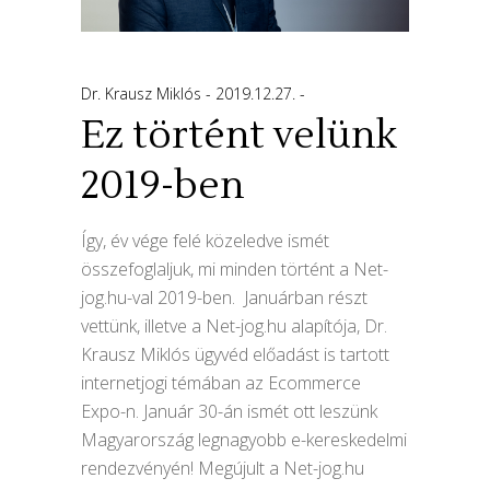
Dr. Krausz Miklós
2019.12.27.
Ez történt velünk
2019-ben
Így, év vége felé közeledve ismét
összefoglaljuk, mi minden történt a Net-
jog.hu-val 2019-ben. Januárban részt
vettünk, illetve a Net-jog.hu alapítója, Dr.
Krausz Miklós ügyvéd előadást is tartott
internetjogi témában az Ecommerce
Expo-n. Január 30-án ismét ott leszünk
Magyarország legnagyobb e-kereskedelmi
rendezvényén! Megújult a Net-jog.hu