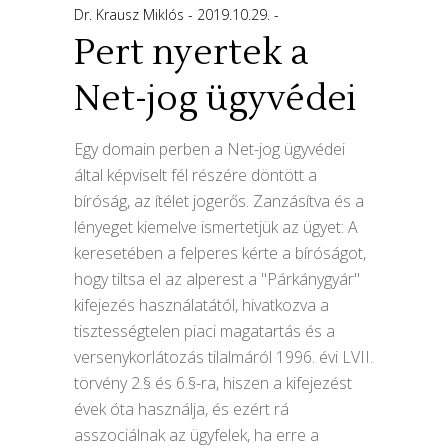
Dr. Krausz Miklós
2019.10.29.
Pert nyertek a
Net-jog ügyvédei
Egy domain perben a Net-jog ügyvédei
által képviselt fél részére döntött a
bíróság, az ítélet jogerős. Zanzásítva és a
lényeget kiemelve ismertetjük az ügyet: A
keresetében a felperes kérte a bíróságot,
hogy tiltsa el az alperest a "Párkánygyár"
kifejezés használatától, hivatkozva a
tisztességtelen piaci magatartás és a
versenykorlátozás tilalmáról 1996. évi LVII.
törvény 2.§ és 6.§-ra, hiszen a kifejezést
évek óta használja, és ezért rá
asszociálnak az ügyfelek, ha erre a