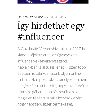
Dr. Krausz Miklós
2020.01.28.
Így hirdethet egy
#influencer
A Gazdasági Versenyhivatal által 2017-ben
kiadott tájékoztatás, az úgynevezett
influencer-ek tevékenységéről,
napjainkban is aktuális lehet. Hiszen több
esetben is találkozhatunk olyan online
tartalmakkal, posztokkal, amelyekben nem
megfelelően tüntetik fel, hogy közzétevőjük
ellenszolgáltatásban részesült azok
megjelenítéséért. A vállalkozások azért,
hogy népszerűsítsék termékeiket,