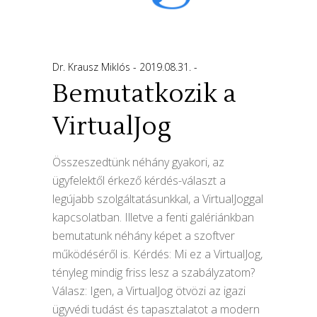
Dr. Krausz Miklós
2019.08.31.
Bemutatkozik a
VirtualJog
Összeszedtünk néhány gyakori, az
ügyfelektől érkező kérdés-választ a
legújabb szolgáltatásunkkal, a VirtualJoggal
kapcsolatban. Illetve a fenti galériánkban
bemutatunk néhány képet a szoftver
működéséről is. Kérdés: Mi ez a VirtualJog,
tényleg mindig friss lesz a szabályzatom?
Válasz: Igen, a VirtualJog ötvözi az igazi
ügyvédi tudást és tapasztalatot a modern