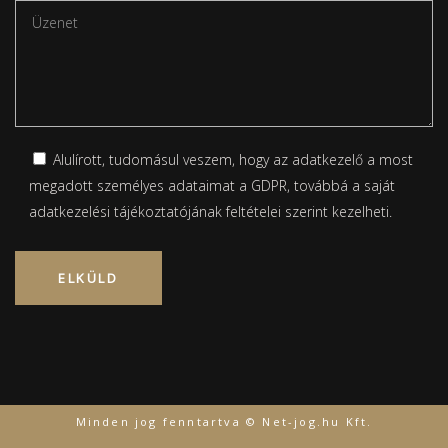
Alulírott, tudomásul veszem, hogy az adatkezelő a most
megadott személyes adataimat a GDPR, továbbá a saját
adatkezelési tájékoztatójának
feltételei szerint kezelheti.
Please leave this field empty.
Minden jog fenntartva © Net-jog.hu Kft.