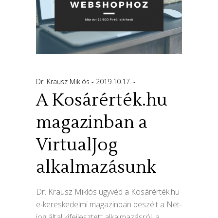
Dr. Krausz Miklós
2019.10.17.
A Kosárérték.hu
magazinban a
VirtualJog
alkalmazásunk
Dr. Krausz Miklós ügyvéd a Kosárérték.hu
e-kereskedelmi magazinban beszélt a Net-
jog által kifejlesztett alkalmazásról, a