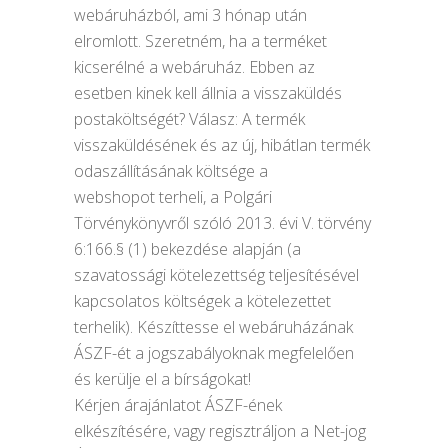
webáruházból, ami 3 hónap után
elromlott. Szeretném, ha a terméket
kicserélné a webáruház. Ebben az
esetben kinek kell állnia a visszaküldés
postaköltségét? Válasz: A termék
visszaküldésének és az új, hibátlan termék
odaszállításának költsége a
webshopot terheli, a Polgári
Törvénykönyvről szóló 2013. évi V. törvény
6:166.§ (1) bekezdése alapján (a
szavatossági kötelezettség teljesítésével
kapcsolatos költségek a kötelezettet
terhelik). Készíttesse el webáruházának
ÁSZF-ét a jogszabályoknak megfelelően
és kerülje el a bírságokat!
Kérjen árajánlatot ÁSZF-ének
elkészítésére, vagy regisztráljon a Net-jog