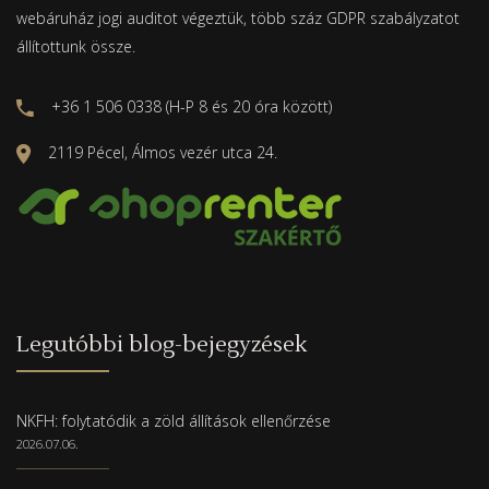
webáruház jogi auditot végeztük, több száz GDPR szabályzatot
állítottunk össze.
+36 1 506 0338 (H-P 8 és 20 óra között)
2119 Pécel, Álmos vezér utca 24.
Legutóbbi blog-bejegyzések
NKFH: folytatódik a zöld állítások ellenőrzése
2026.07.06.