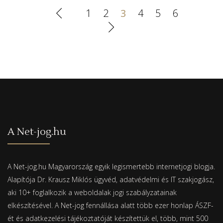
1
2
3
4
5
6
A Net-jog.hu
A Net-jog.hu Magyarország egyik legismertebb internetjogi blogja.
Alapítója Dr. Krausz Miklós ügyvéd, adatvédelmi és IT szakjogász,
aki 10+ foglalkozik a weboldalak jogi szabályzatainak
elkészítésével. A Net-jog fennállása alatt több ezer honlap ÁSZF-
ét és adatkezelési tájékoztatóját készítettük el, több, mint 500