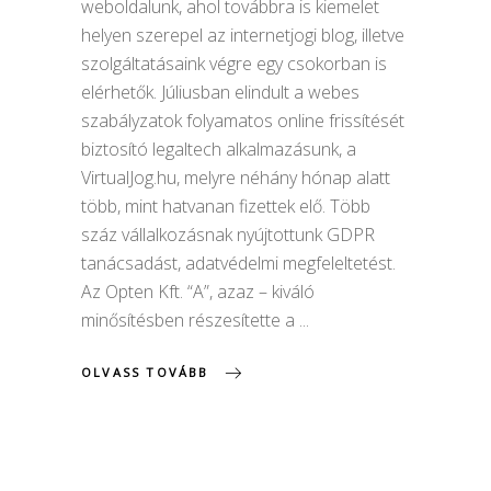
weboldalunk, ahol továbbra is kiemelet
helyen szerepel az internetjogi blog, illetve
szolgáltatásaink végre egy csokorban is
elérhetők. Júliusban elindult a webes
szabályzatok folyamatos online frissítését
biztosító legaltech alkalmazásunk, a
VirtualJog.hu, melyre néhány hónap alatt
több, mint hatvanan fizettek elő. Több
száz vállalkozásnak nyújtottunk GDPR
tanácsadást, adatvédelmi megfeleltetést.
Az Opten Kft. “A”, azaz – kiváló
minősítésben részesítette a
OLVASS TOVÁBB