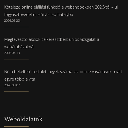
Kötelező online elállási funkció a webshopokban 2026-tól – új
fogyasztóvédelmi előírás lép hatályba
2026.05.23.
Megtévesztő akciók célkeresztben: uniós vizsgálat a
webáruházaknál
2026.04.13.
Nő a békéltető testületi ügyek száma: az online vásárlások miatt
egyre több a vita
2026.03.07.
Weboldalaink