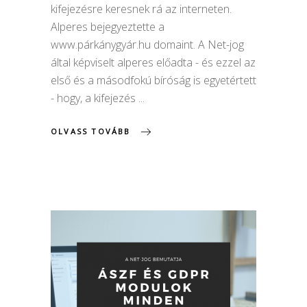
kifejezésre keresnek rá az interneten.
Alperes bejegyeztette a
www.párkánygyár.hu domaint. A Net-jog
által képviselt alperes előadta - és ezzel az
első és a másodfokú bíróság is egyetértett
- hogy, a kifejezés
OLVASS TOVÁBB