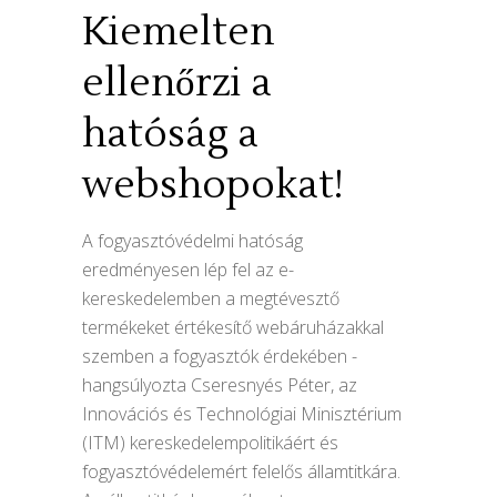
Kiemelten
ellenőrzi a
hatóság a
webshopokat!
A fogyasztóvédelmi hatóság
eredményesen lép fel az e-
kereskedelemben a megtévesztő
termékeket értékesítő webáruházakkal
szemben a fogyasztók érdekében -
hangsúlyozta Cseresnyés Péter, az
Innovációs és Technológiai Minisztérium
(ITM) kereskedelempolitikáért és
fogyasztóvédelemért felelős államtitkára.