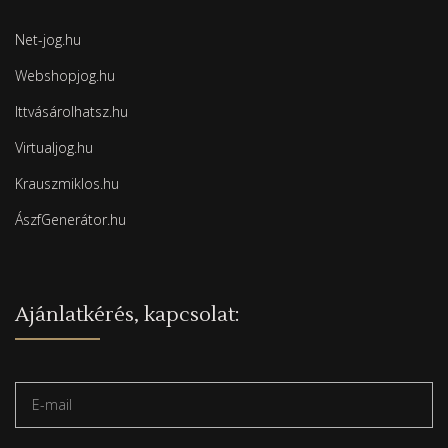
Net-jog.hu
Webshopjog.hu
Ittvásárolhatsz.hu
Virtualjog.hu
Krauszmiklos.hu
ÁszfGenerátor.hu
Ajánlatkérés, kapcsolat: