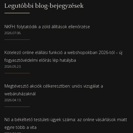
Legutóbbi blog-bejegyzések
NKFH: folytatódik a zöld állítások ellenőrzése
2026.07.06.
Kötelező online elállási funkció a webshopokban 2026-tól – új
fogyasztóvédelmi előírás lép hatályba
2026.05.23.
Megtévesztő akciók célkeresztben: uniós vizsgálat a
webáruházaknál
2026.04.13.
Nő a békéltető testületi ügyek száma: az online vásárlások miatt
egyre több a vita