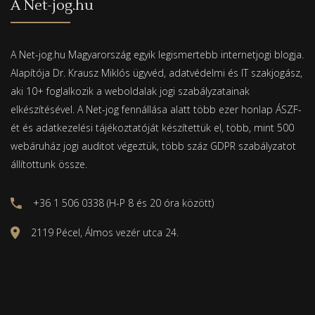
A Net-jog.hu
A Net-jog.hu Magyarország egyik legismertebb internetjogi blogja.
Alapítója Dr. Krausz Miklós ügyvéd, adatvédelmi és IT szakjogász,
aki 10+ foglalkozik a weboldalak jogi szabályzatainak
elkészítésével. A Net-jog fennállása alatt több ezer honlap ÁSZF-
ét és adatkezelési tájékoztatóját készítettük el, több, mint 500
webáruház jogi auditot végeztük, több száz GDPR szabályzatot
állítottunk össze.
+36 1 506 0338 (H-P 8 és 20 óra között)
2119 Pécel, Álmos vezér utca 24.