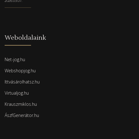
2026.03.07.
Weboldalaink
Net-jog.hu
Webshopjog.hu
Ittvásárolhatsz.hu
Virtualjog.hu
Krauszmiklos.hu
ÁszfGenerátor.hu