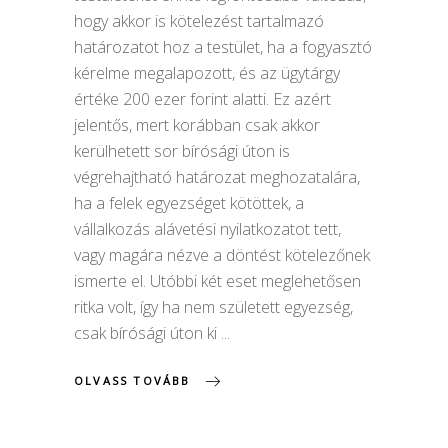
hogy akkor is kötelezést tartalmazó
határozatot hoz a testület, ha a fogyasztó
kérelme megalapozott, és az ügytárgy
értéke 200 ezer forint alatti. Ez azért
jelentős, mert korábban csak akkor
kerülhetett sor bírósági úton is
végrehajtható határozat meghozatalára,
ha a felek egyezséget kötöttek, a
vállalkozás alávetési nyilatkozatot tett,
vagy magára nézve a döntést kötelezőnek
ismerte el. Utóbbi két eset meglehetősen
ritka volt, így ha nem született egyezség,
csak bírósági úton ki
OLVASS TOVÁBB