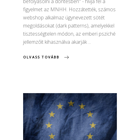
befolyásolni a döntésben" - hívja fel a
figyelmet az MNHH. Hozzátették, számos
webshop alkalmaz úgynevezett sötét
megoldásokat (dark patterns), amelyekkel
tisztességtelen módon, az emberi psziché
jellemzőit kihasználva akarják
OLVASS TOVÁBB