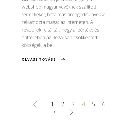
webshop magyar vevőknek szállított
termékeket, hatalmas árengedményekkel
reklámozta magát az interneten. A
revizorok feltárták, hogy a leértékelés
hátterében az illegálisan csökkentett
költségek, a be
OLVASS TOVÁBB
1
2
3
4
5
6
7