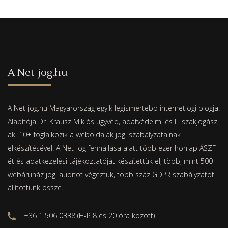
A Net-jog.hu
A Net-jog.hu Magyarország egyik legismertebb internetjogi blogja.
Alapítója Dr. Krausz Miklós ügyvéd, adatvédelmi és IT szakjogász,
aki 10+ foglalkozik a weboldalak jogi szabályzatainak
elkészítésével. A Net-jog fennállása alatt több ezer honlap ÁSZF-
ét és adatkezelési tájékoztatóját készítettük el, több, mint 500
webáruház jogi auditot végeztük, több száz GDPR szabályzatot
állítottunk össze.
+36 1 506 0338 (H-P 8 és 20 óra között)