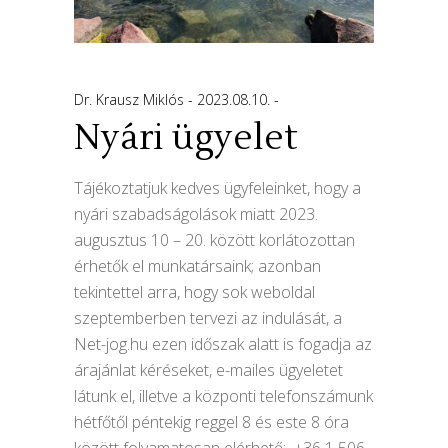
Dr. Krausz Miklós
2023.08.10.
Nyári ügyelet
Tájékoztatjuk kedves ügyfeleinket, hogy a
nyári szabadságolások miatt 2023.
augusztus 10 – 20. között korlátozottan
érhetők el munkatársaink; azonban
tekintettel arra, hogy sok weboldal
szeptemberben tervezi az indulását, a
Net-jog.hu ezen időszak alatt is fogadja az
árajánlat kéréseket, e-mailes ügyeletet
látunk el, illetve a központi telefonszámunk
hétfőtől péntekig reggel 8 és este 8 óra