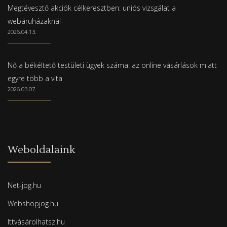
Megtévesztő akciók célkeresztben: uniós vizsgálat a
webáruházaknál
2026.04.13.
Nő a békéltető testületi ügyek száma: az online vásárlások miatt
egyre több a vita
2026.03.07.
Weboldalaink
Net-jog.hu
Webshopjog.hu
Ittvásárolhatsz.hu