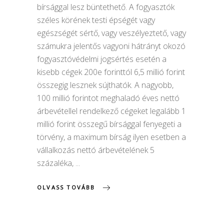
bírsággal lesz büntethető. A fogyasztók
széles körének testi épségét vagy
egészségét sértő, vagy veszélyeztető, vagy
számukra jelentős vagyoni hátrányt okozó
fogyasztóvédelmi jogsértés esetén a
kisebb cégek 200e forinttól 6,5 millió forint
összegig lesznek sújthatók. A nagyobb,
100 millió forintot meghaladó éves nettó
árbevétellel rendelkező cégeket legalább 1
millió forint összegű bírsággal fenyegeti a
törvény, a maximum bírság ilyen esetben a
vállalkozás nettó árbevételének 5
százaléka,
OLVASS TOVÁBB