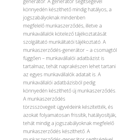
generátor. A generátor segítségével
könnyedén készíthető mindig hatályos, a
jogszabályoknak mindenben
megfelelő munkaszerződés, illetve a
munkavállalók kötelező tájékoztatását
szolgáltató munkáltatói tájékoztató. A
munkaszerződés-generátor – a csomagtól
függően – munkavállalói adatbázist is
tartalmaz, tehát naprakészen lehet tartani
az egyes munkavállalók adatait is. A
munkavállalói adatbázisból pedig
könnyedén készíthető új munkaszerződés.
A munkaszerződés
törzsszövegeit ügyvédeink készítették, és
azokat folyamatosan frissítik, hatályosítják,
tehát mindig a jogszabályoknak megfelelő
munkaszerződés készíthető. A
munkaszerződés-generátor segítségével