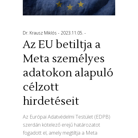
Dr. Krausz Miklós
2023.11.05.
Az EU betiltja a
Meta személyes
adatokon alapuló
célzott
hirdetéseit
Az Európai Adatvédelmi Testület (EDPB)
szerdán kötelező erejű határozatot
fogadott el, amely megtiltja a Meta