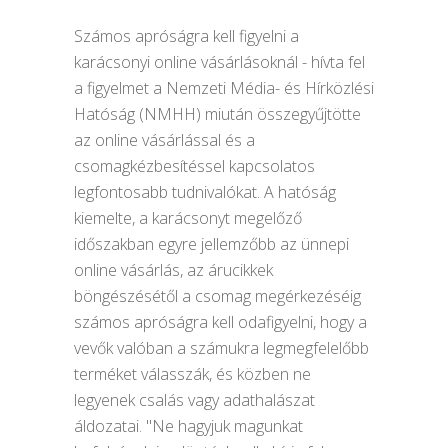
Számos apróságra kell figyelni a
karácsonyi online vásárlásoknál - hívta fel
a figyelmet a Nemzeti Média- és Hírközlési
Hatóság (NMHH) miután összegyűjtötte
az online vásárlással és a
csomagkézbesítéssel kapcsolatos
legfontosabb tudnivalókat. A hatóság
kiemelte, a karácsonyt megelőző
időszakban egyre jellemzőbb az ünnepi
online vásárlás, az árucikkek
böngészésétől a csomag megérkezéséig
számos apróságra kell odafigyelni, hogy a
vevők valóban a számukra legmegfelelőbb
terméket válasszák, és közben ne
legyenek csalás vagy adathalászat
áldozatai. "Ne hagyjuk magunkat