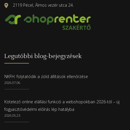
2119 Pécel, Álmos vezér utca 24.
Legutóbbi blog-bejegyzések
NKFH: folytatódik a zöld állítások ellenőrzése
2026.07.06.
Kötelező online elállási funkció a webshopokban 2026-tól – új
fogyasztóvédelmi előírás lép hatályba
2026.05.23.