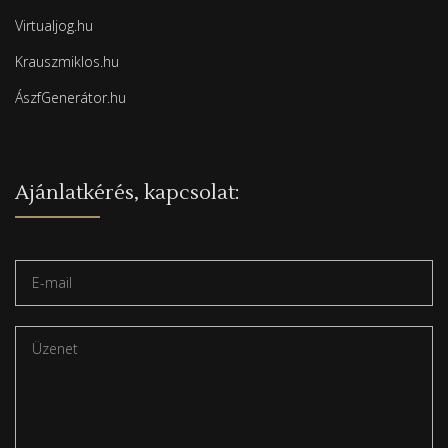
Virtualjog.hu
Krauszmiklos.hu
ÁszfGenerátor.hu
Ajánlatkérés, kapcsolat: