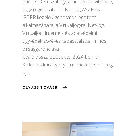
ének, GDPR szabályzatának elkészítésére,
vagy regisztráljon a Net-jog ÁSZF és
GDPR kezelő / generátor legaltech
alkalmazására, a VirtualJog-ra! Net-jog,
VirtualJog: Internet- és adatvédelmi
ügyvédek sokéves tapasztalattal, milliós
bírsággaranciával,
kiváló visszajelzésekkel 2024-ben is!
Kellemes karácsonyi ünnepeket és boldog
új
OLVASS TOVÁBB