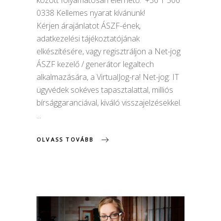
között folyamatosan elérhető: +36 1 506
0338 Kellemes nyarat kívánunk!
Kérjen árajánlatot ÁSZF-ének,
adatkezelési tájékoztatójának
elkészítésére, vagy regisztráljon a Net-jog
ÁSZF kezelő / generátor legaltech
alkalmazására, a VirtualJog-ra! Net-jog: IT
ügyvédek sokéves tapasztalattal, milliós
bírsággaranciával, kiváló visszajelzésekkel.
OLVASS TOVÁBB