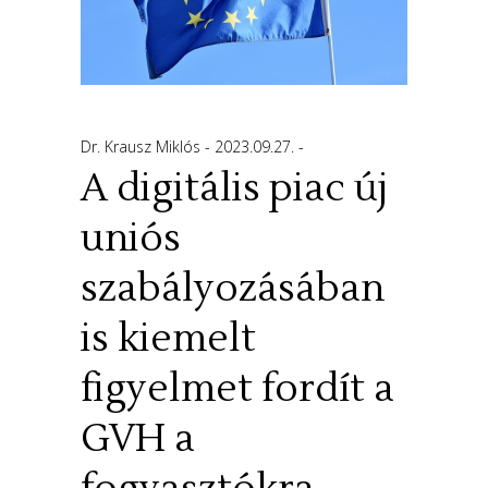
Dr. Krausz Miklós
2023.09.27.
A digitális piac új
uniós
szabályozásában
is kiemelt
figyelmet fordít a
GVH a