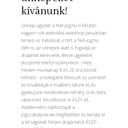
kívánunk!
Ünnepi ügyelet a Net-jog.hu-n Miután
nagyon sok weboldal, webshop januárban
tervezi az indulását, ezért a Net-jog.hu
idén is, az ünnepek alatt is fogadja az
árajánlat kéréseket, illetve ügyeletet
(központi telefonszámunkon - mely
minden munkanap 8 és 20 óra között
hívható - a kollégáink felveszik az üzenetet
és továbbítják e-mailben) látunk el, és
igyekszünk mindenkinek néhány órán belül
válaszolni. Készíttesse el ÁSZF-ét,
Adatkezelési tájékoztaját a
jogszabályoknak megfelelően és kerülje el
a bírságokat! Kérjen árajánlatot ÁSZF-