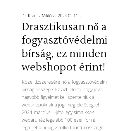
Dr. Krausz Miklós
2024.02.11.
Drasztikusan nő a
fogyasztóvédelmi
bírság, ez minden
webshopot érint!
Közel tízszeresére nő a fogyasztóvédelmi
bírság összege. Ez azt jelenti, hogy jóval
nagyobb figyelmet kell szentelniük a
webshopoknak a jogi megfelelőségre!
2024. március 1-jétől egy sima kkv-s
webáruház legalább 100 ezer forint,
legfeljebb pedig 2 millió forint(!) összegű