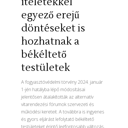
ítéletekkel
egyező erejű
döntéseket is
hozhatnak a
békéltető
testületek
A fogyasztóvédelmi törvény 2024. január
1-jén hatályba lépő módosításai
jelentősen átalakították az alternatív
vitarendezési fórumok szervezeti és
működési kereteit. A továbbra is ingyenes
és gyors eljárást lefolytató békéltető
testületeket érintő legfontosabb változás,