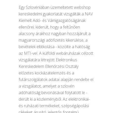
Egy Szlovéniában üzemeltetett webshop
kereskedelmi gyakorlatát vizsgálták a NAV
Kiemelt Adó- és Vámigazgatóságának
ellenőrei; kiderült, hogy a feltűnően
alacsony árakhoz nagyban hozzájárult a
magyarországi adófizetés kikerülése, a
bevételek eltitkolása - közölte a hatóság
az MTI-vel. A külföldi webáruházak célzott
vizsgálatára létrejött Elektronikus
Kereskedelem Ellenőrzési Osztály
előzetes kockázatelemzés és a
futárszolgálatok adatai alapján rendelte el
a vizsgálatot, amelyet a szlovén
adóhatóság bevonásával folytatott le -
derült ki a közleményből. Az elektronikai-
és ruházati termékeket, szépségápolási
cikkeket árusító, jelentős forgalmú