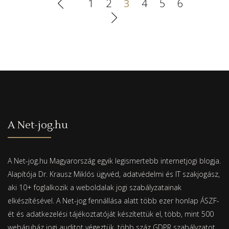
1
2
3
4
5
6
A Net-jog.hu
A Net-jog.hu Magyarország egyik legismertebb internetjogi blogja.
Alapítója Dr. Krausz Miklós ügyvéd, adatvédelmi és IT szakjogász,
aki 10+ foglalkozik a weboldalak jogi szabályzatainak
elkészítésével. A Net-jog fennállása alatt több ezer honlap ÁSZF-
ét és adatkezelési tájékoztatóját készítettük el, több, mint 500
webáruház jogi auditot végeztük, több száz GDPR szabályzatot