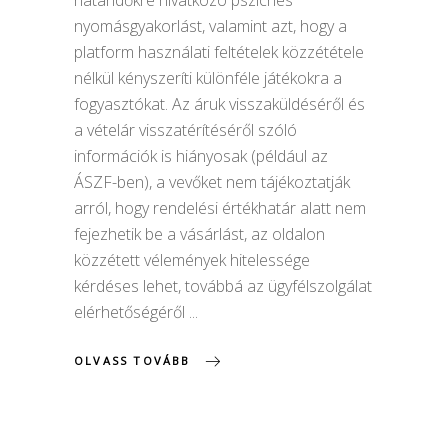
nyomásgyakorlást, valamint azt, hogy a
platform használati feltételek közzététele
nélkül kényszeríti különféle játékokra a
fogyasztókat. Az áruk visszaküldéséről és
a vételár visszatérítéséről szóló
információk is hiányosak (például az
ÁSZF-ben), a vevőket nem tájékoztatják
arról, hogy rendelési értékhatár alatt nem
fejezhetik be a vásárlást, az oldalon
közzétett vélemények hitelessége
kérdéses lehet, továbbá az ügyfélszolgálat
elérhetőségéről
OLVASS TOVÁBB