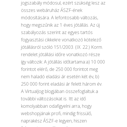
jogszabály módosul, ezért szükség lesz az
összes webáruház ÁSZF-ének
módosítására. A lefontosabb változás,
hogy megszűnik az 1 éves jótállás. Az új
szabályozás szerint az egyes tartós
fogyasztási cikkekre vonatkozó kötelező
jótállásról szóló 151/2003. (IX. 22.) Korm.
rendelet jótállási időre vonatkozó része
így változik: A jótállás időtartama:a) 10 000
forintot elérő, de 250 000 forintot meg
nem haladó eladási ár esetén két év, b)
250 000 forint eladási ár felett három év.
A VirtualJog blogjában összefoglaltuk a
további változásokat is. Itt az idő
komolyabban odafigyelni arra, hogy
webshopjának profi, mindig frissülő,
naprakész ÁSZF-e legyen, hiszen