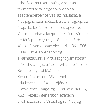
érhetők el munkatársaink; azonban
tekintettel arra, hogy sok weboldal
szeptemberben tervezi az indulását, a
Net-jog.hu ezen időszak alatt is fogadja az
árajánlat kéréseket, e-mailes ügyeletet
látunk el, illetve a központi telefonszámunk
hétfőtől péntekig reggel 8 és este 8 óra
között folyamatosan elérhető: +36 1 506
0338. Illetve a webshopjogi
alkalmazásunk, a VirtualJog folyamatosan
működik, a regisztráció 0-24-ben elérhető.
Kellemes nyarat kívánunk!
Kérjen árajánlatot ÁSZF-ének,
adatkezelési tájékoztatójának
elkészítésére, vagy regisztráljon a Net-jog
ÁSZF kezelő / generátor legaltech
alkalmazására, a VirtualJog-ra! Net-jog: IT