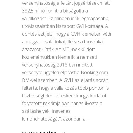
versenyhatóság a feltárt jogsértések miatt
382,5 millió forintra bírságolta a
vállalkozást. Ez minden idők legmagasabb,
utóvizsgálatban kiszabott GVH-bírsága. A
döntés azt jelzi, hogy a GVH kiemelten védi
a magyar családokat, illetve a turisztikai
ágazatot - írták. Az MTI-nek küldött
közleményükben kiemelik: a nemzeti
versenyhatóság 2018-ban indított
versenyfelügyeleti eljárást a Booking.com
B.V.-vel szemben. A GVH az eljárás során
feltárta, hogy a vállalkozás több ponton is
tisztességtelen kereskedelmi gyakorlatot
folytatott: reklámjaiban hangsúlyozta a
szálláshelyek "ingyenes
lemondhatóságát", azonban a