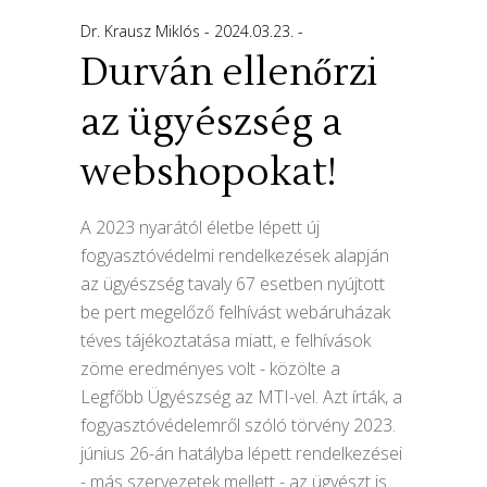
Dr. Krausz Miklós
2024.03.23.
Durván ellenőrzi
az ügyészség a
webshopokat!
A 2023 nyarától életbe lépett új
fogyasztóvédelmi rendelkezések alapján
az ügyészség tavaly 67 esetben nyújtott
be pert megelőző felhívást webáruházak
téves tájékoztatása miatt, e felhívások
zöme eredményes volt - közölte a
Legfőbb Ügyészség az MTI-vel. Azt írták, a
fogyasztóvédelemről szóló törvény 2023.
június 26-án hatályba lépett rendelkezései
- más szervezetek mellett - az ügyészt is