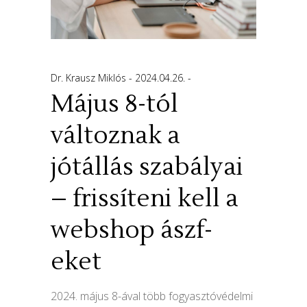
Dr. Krausz Miklós
2024.04.26.
Május 8-tól
változnak a
jótállás szabályai
– frissíteni kell a
webshop ászf-
eket
2024. május 8-ával több fogyasztóvédelmi