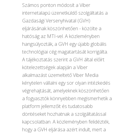
Számos ponton módosít a Viber
internetalapú üzenetküldő szolgáltatás a
Gazdasági Versenyhivatal (GVH)
eljárásának köszönhetően - közölte a
hatóság az MTI-vel. A közleményben
hangsúlyozták, a GVH egy újabb globális
technológiai cég magatartását korrigálta.
A tájékoztatás szerint a GVH által előírt
kötelezettségek alapján a Viber
alkalmazást üzemeltető Viber Media
kénytelen vállalni egy sor olyan intézkedés
végrehajtását, amelyeknek köszönhetően
a fogyasztók könnyebben megismerhetik a
platform jellemzőit és tudatosabb
döntéseket hozhatnak a szolgáltatással
kapcsolatban. A közleményben felidézték,
hogy a GVH eljárása azért indult, mert a