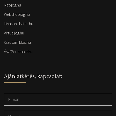
Net-jog.hu
Webshopjog.hu
Ittvásárolhatsz.hu
Virtualjog.hu
Krauszmiklos.hu
ÁszfGenerátor.hu
Ajánlatkérés, kapcsolat: