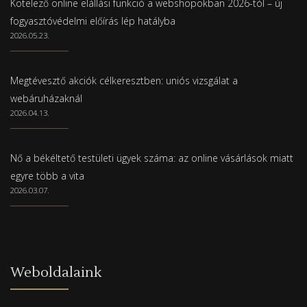
Kötelező online elállási funkció a webshopokban 2026-tól – új
fogyasztóvédelmi előírás lép hatályba
2026.05.23.
Megtévesztő akciók célkeresztben: uniós vizsgálat a
webáruházaknál
2026.04.13.
Nő a békéltető testületi ügyek száma: az online vásárlások miatt
egyre több a vita
2026.03.07.
Weboldalaink