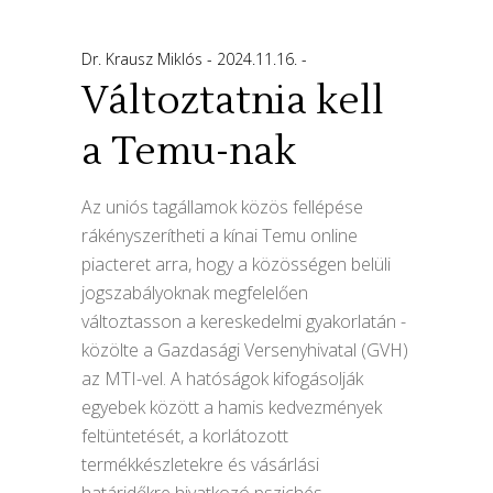
Dr. Krausz Miklós
2024.11.16.
Változtatnia kell
a Temu-nak
Az uniós tagállamok közös fellépése
rákényszerítheti a kínai Temu online
piacteret arra, hogy a közösségen belüli
jogszabályoknak megfelelően
változtasson a kereskedelmi gyakorlatán -
közölte a Gazdasági Versenyhivatal (GVH)
az MTI-vel. A hatóságok kifogásolják
egyebek között a hamis kedvezmények
feltüntetését, a korlátozott
termékkészletekre és vásárlási
határidőkre hivatkozó pszichés