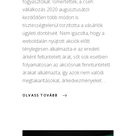
fogyasztókat. Ismertették, a cseh
vállalkozás 2020 augusztusától
kezdődően több módon is
tisztességtelenül torzította a vásárlók
ügyleti döntéseit. Nem igazolta, hogy a
weboldalán nyújtott akciók előtt
ténylegesen alkalmazta-e az eredeti
árként feltüntetett árat, sőt sok esetben
folyamatosan az akciósnak fenntüntetett
árakat alkalmazta, így azok nem valódi
megtakarításokat, árkedvezményeket
OLVASS TOVÁBB