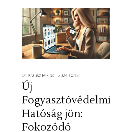
Dr. Krausz Miklós
2024.10.13.
Új
Fogyasztóvédelmi
Hatóság jön:
Fokozódó