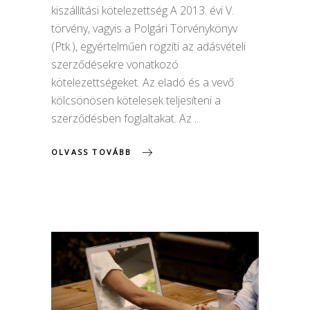
kiszállítási kötelezettség A 2013. évi V.
törvény, vagyis a Polgári Törvénykönyv
(Ptk.), egyértelműen rögzíti az adásvételi
szerződésekre vonatkozó
kötelezettségeket. Az eladó és a vevő
kölcsönösen kötelesek teljesíteni a
szerződésben foglaltakat. Az
OLVASS TOVÁBB