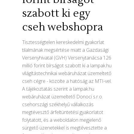
szabott ki egy
cseh webshopra
Tisztességtelen kereskedelmi gyakorlat
tilalmának megsértése miatt a Gazdasági
Versenyhivatal (GVH) Versenytanácsa 126
millió forint bírságot szabott ki a lampak.hu
világítástechnikai webáruházat üzemeltető
cseh cégre - közölte a hatóság az MTI-vel.
A tájékoztatás szerint a lampak.hu
webáruházat üzemeltető Donoci s.r.o.
csehországi székhelyű vállalkozás
megtévesztő árfeltüntetési gyakorlatot
folytatott, és a weboldalon megjelenő
sürgető üzenetekkel is megtévesztette a