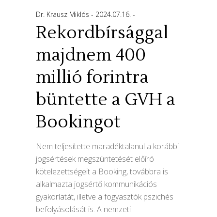
Dr. Krausz Miklós
2024.07.16.
Rekordbírsággal
majdnem 400
millió forintra
büntette a GVH a
Bookingot
Nem teljesítette maradéktalanul a korábbi
jogsértések megszüntetését előíró
kötelezettségeit a Booking, továbbra is
alkalmazta jogsértő kommunikációs
gyakorlatát, illetve a fogyasztók pszichés
befolyásolását is. A nemzeti