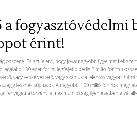
 a fogyasztóvédelmi b
pot érint!
g összege. Ez azt jelenti, hogy jóval nagyobb figyelmet kell sz
legalább 100 ezer forint, legfeljebb pedig 2 millió forint(!) öss
sértő, vagy veszélyeztető, vagy számukra jelentős vagyoni hátr
 összegig lesznek sújthatók. A nagyobb, 100 millió forintot megha
ggal fenyegeti a törvény, a maximum bírság ilyen esetben a válla