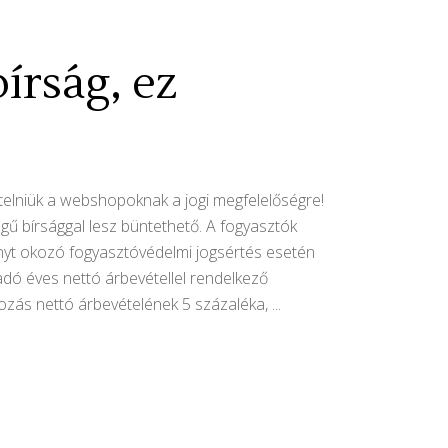
írság, ez
entelniük a webshopoknak a jogi megfelelőségre!
zegű bírsággal lesz büntethető. A fogyasztók
ányt okozó fogyasztóvédelmi jogsértés esetén
ladó éves nettó árbevétellel rendelkező
lkozás nettó árbevételének 5 százaléka,