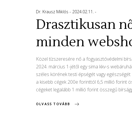
Dr. Krausz Miklós
2024.02.11.
Drasztikusan nő
minden websho
Közel tízszeresére nő a fogyasztóvédelmi bírsá
2024. március 1-jétől egy sima kkv-s webáruház 
széles körének testi épségét vagy egészségét 
a kisebb cégek 200e forinttól 6,5 millió forint
cégeket legalább 1 millió forint összegű bírsá
OLVASS TOVÁBB