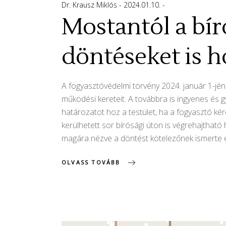
Dr. Krausz Miklós
2024.01.10.
Mostantól a bír
döntéseket is h
A fogyasztóvédelmi törvény 2024. január 1-jén 
működési kereteit. A továbbra is ingyenes és gy
határozatot hoz a testület, ha a fogyasztó kér
kerülhetett sor bírósági úton is végrehajtható 
magára nézve a döntést kötelezőnek ismerte el.
OLVASS TOVÁBB