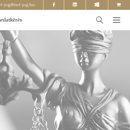
facebook
shopping-
et-jog@net-jog.hu
cart
ánlatkérés