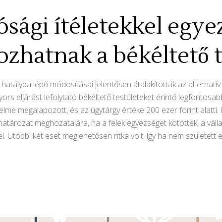
ósági ítéletekkel egye
ozhatnak a békéltető 
hatályba lépő módosításai jelentősen átalakították az alternatí
ors eljárást lefolytató békéltető testületeket érintő legfontosa
elme megalapozott, és az ügytárgy értéke 200 ezer forint alatti.
határozat meghozatalára, ha a felek egyezséget kötöttek, a vállal
 Utóbbi két eset meglehetősen ritka volt, így ha nem született 