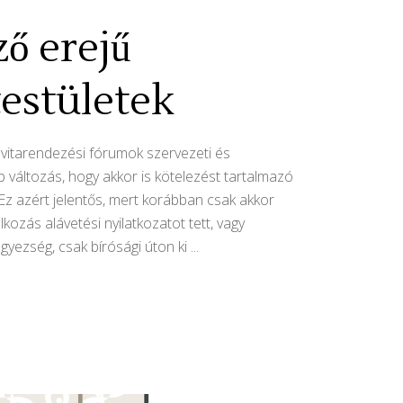
ző erejű
testületek
v vitarendezési fórumok szervezeti és
bb változás, hogy akkor is kötelezést tartalmazó
 Ez azért jelentős, mert korábban csak akkor
kozás alávetési nyilatkozatot tett, vagy
egyezség, csak bírósági úton ki