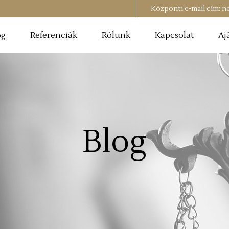
Központi e-mail cím:
n
og
Referenciák
Rólunk
Kapcsolat
Aj
Blog