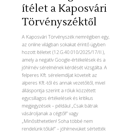
ítélet a Kaposvári
Törvényszéktől
A Kaposvári Törvényszék nemrégiben egy,
az online világban sokakat érintő ügyben
hozott ítéletet (12.G.40.010/2025/17/II.),
amely a negatív Google-értékelések és a
jóhírnév sérelmének kérdését vizsgálta. A
felperes Kft. sérelemdíjat követelt az
alperes Kft.-től és annak vezetőitől, mivel
álláspontja szerint a róluk közzétett
egycsillagos értékelések és kritikus
megjegyzések – például „Csak bátrak
vásároljanak a cégtől!” vagy
„Minősíthetetlen! Soha többé nem
rendelünk tőlük!” – jóhírnevüket sértették