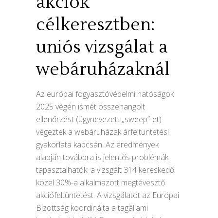
akciók
célkeresztben:
uniós vizsgálat a
webáruházaknál
Az európai fogyasztóvédelmi hatóságok
2025 végén ismét összehangolt
ellenőrzést (úgynevezett „sweep”-et)
végeztek a webáruházak árfeltüntetési
gyakorlata kapcsán. Az eredmények
alapján továbbra is jelentős problémák
tapasztalhatók: a vizsgált 314 kereskedő
közel 30%-a alkalmazott megtévesztő
akciófeltüntetést. A vizsgálatot az Európai
Bizottság koordinálta a tagállami