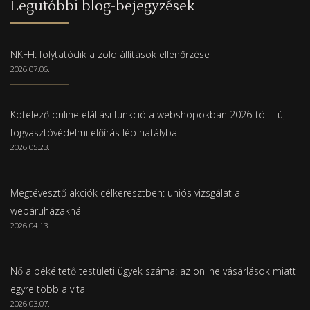
Legutóbbi blog-bejegyzések
NKFH: folytatódik a zöld állítások ellenőrzése
2026.07.06.
Kötelező online elállási funkció a webshopokban 2026-tól – új
fogyasztóvédelmi előírás lép hatályba
2026.05.23.
Megtévesztő akciók célkeresztben: uniós vizsgálat a
webáruházaknál
2026.04.13.
Nő a békéltető testületi ügyek száma: az online vásárlások miatt
egyre több a vita
2026.03.07.