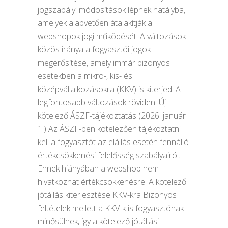
jogszabályi módosítások lépnek hatályba,
amelyek alapvetően átalakítják a
webshopok jogi működését. A változások
közös iránya a fogyasztói jogok
megerősítése, amely immár bizonyos
esetekben a mikro-, kis- és
középvállalkozásokra (KKV) is kiterjed. A
legfontosabb változások röviden: Új
kötelező ÁSZF-tájékoztatás (2026. január
1.) Az ÁSZF-ben kötelezően tájékoztatni
kell a fogyasztót az elállás esetén fennálló
értékcsökkenési felelősség szabályairól.
Ennek hiányában a webshop nem
hivatkozhat értékcsökkenésre. A kötelező
jótállás kiterjesztése KKV-kra Bizonyos
feltételek mellett a KKV-k is fogyasztónak
minősülnek, így a kötelező jótállási