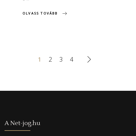
OLVASS TOVÁBB
1
2
3
4
A Net-jog.hu