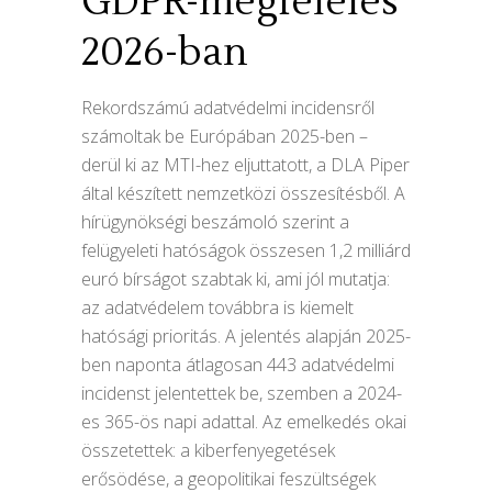
GDPR-megfelelés
2026-ban
Rekordszámú adatvédelmi incidensről
számoltak be Európában 2025-ben –
derül ki az MTI-hez eljuttatott, a DLA Piper
által készített nemzetközi összesítésből. A
hírügynökségi beszámoló szerint a
felügyeleti hatóságok összesen 1,2 milliárd
euró bírságot szabtak ki, ami jól mutatja:
az adatvédelem továbbra is kiemelt
hatósági prioritás. A jelentés alapján 2025-
ben naponta átlagosan 443 adatvédelmi
incidenst jelentettek be, szemben a 2024-
es 365-ös napi adattal. Az emelkedés okai
összetettek: a kiberfenyegetések
erősödése, a geopolitikai feszültségek