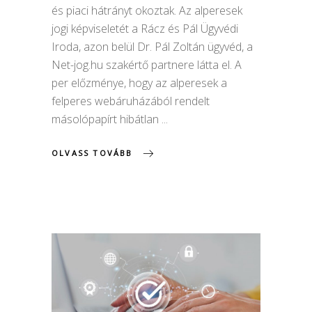
és piaci hátrányt okoztak. Az alperesek
jogi képviseletét a Rácz és Pál Ügyvédi
Iroda, azon belül Dr. Pál Zoltán ügyvéd, a
Net-jog.hu szakértő partnere látta el. A
per előzménye, hogy az alperesek a
felperes webáruházából rendelt
másolópapírt hibátlan
OLVASS TOVÁBB