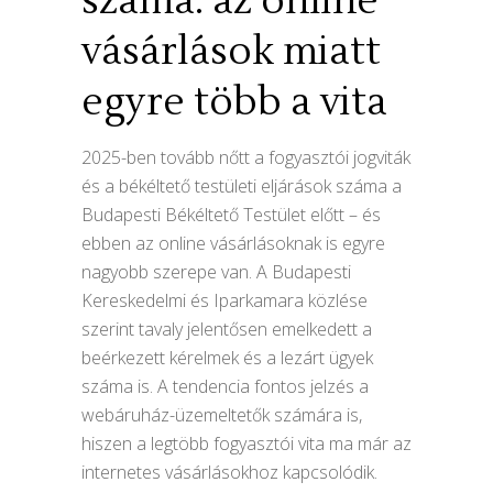
száma: az online
vásárlások miatt
egyre több a vita
2025-ben tovább nőtt a fogyasztói jogviták
és a békéltető testületi eljárások száma a
Budapesti Békéltető Testület előtt – és
ebben az online vásárlásoknak is egyre
nagyobb szerepe van. A Budapesti
Kereskedelmi és Iparkamara közlése
szerint tavaly jelentősen emelkedett a
beérkezett kérelmek és a lezárt ügyek
száma is. A tendencia fontos jelzés a
webáruház-üzemeltetők számára is,
hiszen a legtöbb fogyasztói vita ma már az
internetes vásárlásokhoz kapcsolódik.