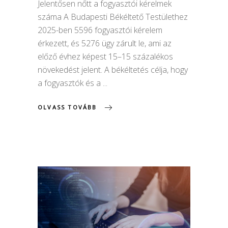
Jelentősen nőtt a fogyasztói kérelmek
száma A Budapesti Békéltető Testülethez
2025-ben 5596 fogyasztói kérelem
érkezett, és 5276 ügy zárult le, ami az
előző évhez képest 15–15 százalékos
növekedést jelent. A békéltetés célja, hogy
a fogyasztók és a
OLVASS TOVÁBB