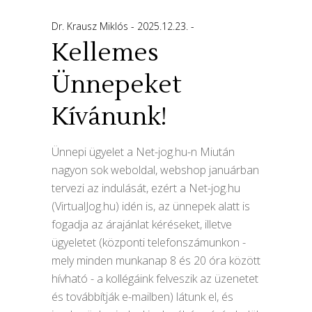
Dr. Krausz Miklós
2025.12.23.
Kellemes
Ünnepeket
Kívánunk!
Ünnepi ügyelet a Net-jog.hu-n Miután
nagyon sok weboldal, webshop januárban
tervezi az indulását, ezért a Net-jog.hu
(VirtualJog.hu) idén is, az ünnepek alatt is
fogadja az árajánlat kéréseket, illetve
ügyeletet (központi telefonszámunkon -
mely minden munkanap 8 és 20 óra között
hívható - a kollégáink felveszik az üzenetet
és továbbítják e-mailben) látunk el, és