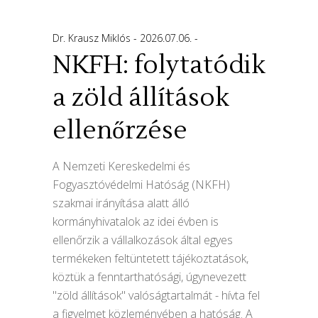
Dr. Krausz Miklós
2026.07.06.
NKFH: folytatódik
a zöld állítások
ellenőrzése
A Nemzeti Kereskedelmi és
Fogyasztóvédelmi Hatóság (NKFH)
szakmai irányítása alatt álló
kormányhivatalok az idei évben is
ellenőrzik a vállalkozások által egyes
termékeken feltüntetett tájékoztatások,
köztük a fenntarthatósági, úgynevezett
"zöld állítások" valóságtartalmát - hívta fel
a figyelmet közleményében a hatóság. A