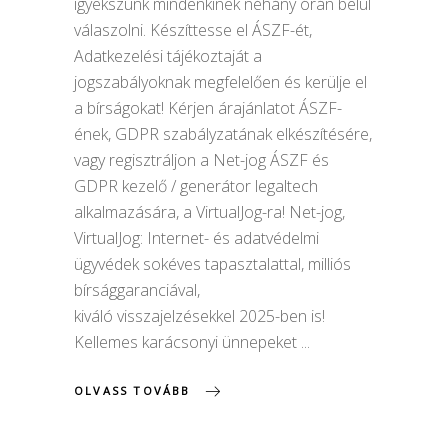
igyekszünk mindenkinek néhány órán belül
válaszolni. Készíttesse el ÁSZF-ét,
Adatkezelési tájékoztaját a
jogszabályoknak megfelelően és kerülje el
a bírságokat! Kérjen árajánlatot ÁSZF-
ének, GDPR szabályzatának elkészítésére,
vagy regisztráljon a Net-jog ÁSZF és
GDPR kezelő / generátor legaltech
alkalmazására, a VirtualJog-ra! Net-jog,
VirtualJog: Internet- és adatvédelmi
ügyvédek sokéves tapasztalattal, milliós
bírsággaranciával,
kiváló visszajelzésekkel 2025-ben is!
Kellemes karácsonyi ünnepeket
OLVASS TOVÁBB