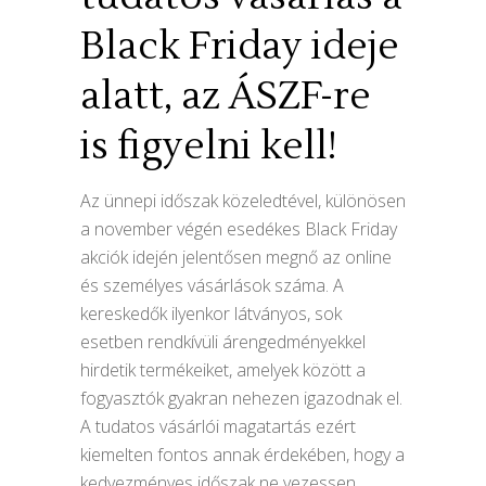
Black Friday ideje
alatt, az ÁSZF-re
is figyelni kell!
Az ünnepi időszak közeledtével, különösen
a november végén esedékes Black Friday
akciók idején jelentősen megnő az online
és személyes vásárlások száma. A
kereskedők ilyenkor látványos, sok
esetben rendkívüli árengedményekkel
hirdetik termékeiket, amelyek között a
fogyasztók gyakran nehezen igazodnak el.
A tudatos vásárlói magatartás ezért
kiemelten fontos annak érdekében, hogy a
kedvezményes időszak ne vezessen