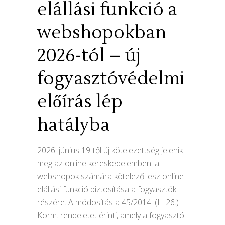
elállási funkció a
webshopokban
2026-tól – új
fogyasztóvédelmi
előírás lép
hatályba
2026. június 19-től új kötelezettség jelenik
meg az online kereskedelemben: a
webshopok számára kötelező lesz online
elállási funkció biztosítása a fogyasztók
részére. A módosítás a 45/2014. (II. 26.)
Korm. rendeletet érinti, amely a fogyasztó