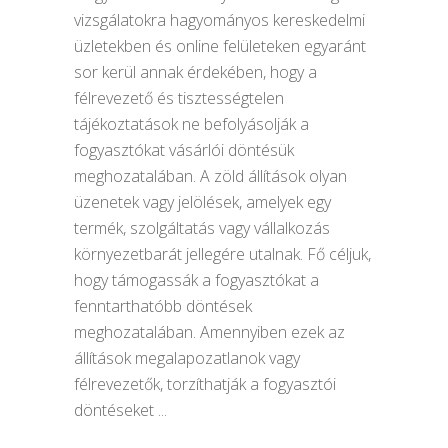
vizsgálatokra hagyományos kereskedelmi
üzletekben és online felületeken egyaránt
sor kerül annak érdekében, hogy a
félrevezető és tisztességtelen
tájékoztatások ne befolyásolják a
fogyasztókat vásárlói döntésük
meghozatalában. A zöld állítások olyan
üzenetek vagy jelölések, amelyek egy
termék, szolgáltatás vagy vállalkozás
környezetbarát jellegére utalnak. Fő céljuk,
hogy támogassák a fogyasztókat a
fenntarthatóbb döntések
meghozatalában. Amennyiben ezek az
állítások megalapozatlanok vagy
félrevezetők, torzíthatják a fogyasztói
döntéseket