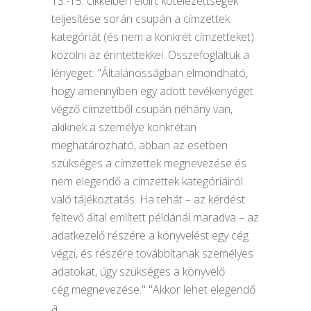
13.-15. cikkeiben előírt kötelezettségek
teljesítése során csupán a címzettek
kategóriát (és nem a konkrét címzetteket)
közölni az érintettekkel. Összefoglaltuk a
lényeget: "Általánosságban elmondható,
hogy amennyiben egy adott tevékenyéget
végző címzettből csupán néhány van,
akiknek a személye konkrétan
meghatározható, abban az esetben
szükséges a címzettek megnevezése és
nem elegendő a címzettek kategóriáiról
való tájékoztatás. Ha tehát – az kérdést
feltevő által említett példánál maradva – az
adatkezelő részére a könyvelést egy cég
végzi, és részére továbbítanak személyes
adatokat, úgy szükséges a könyvelő
cég megnevezése." "Akkor lehet elegendő
a