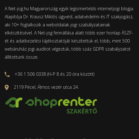
A Net-jog.hu Magyarország egyik legismertebb internetjogi blogja.
Alapítója Dr. Krausz Miklós ügyvéd, adatvédelmi és IT szakjogász,
aki 10+ foglalkozik a weboldalak jogi szabályzatainak
elkészítésével. A Net-jog fennállása alatt több ezer honlap ÁSZF-
ét és adatkezelési tájékoztatóját készítettük el, több, mint 500
webáruház jogi auditot végeztük, több száz GDPR szabályzatot
állítottunk össze.
+36 1 506 0338 (H-P 8 és 20 óra között)
2119 Pécel, Álmos vezér utca 24.