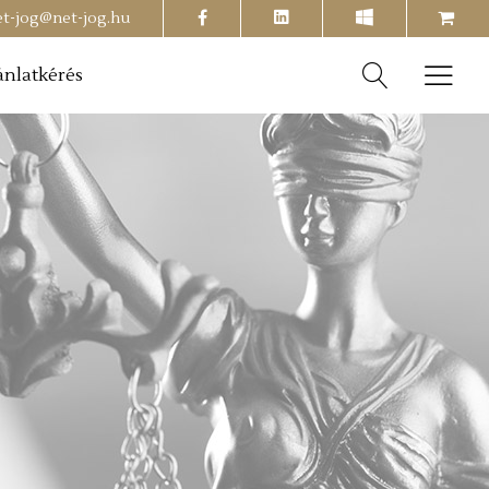
facebook
shopping-
et-jog@net-jog.hu
cart
ánlatkérés