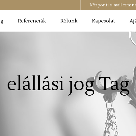
Központi e-mail cím:
n
og
Referenciák
Rólunk
Kapcsolat
Aj
elállási jog Tag