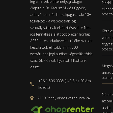
legismertebb internetjogi blogja.
NKFH: f
Alapítója Dr. Krausz Miklós ügyvéd,
ellenő
adatvédelmi és IT szakjogász, aki 10+
2026.07.
foglalkozik a weboldalak jogi
szabályzatainak elkészítésével. A Net-
Kötelez
jog fennállása alatt több ezer honlap
websho
ÁSZF-ét és adatkezelési tájékoztatóját
fogyas
készítettük el, több, mint 500
2026.05.
webáruház jogi auditot végeztük, több
száz GDPR szabályzatot állítottunk
Megtév
össze.
uniós 
2026.04.
+36 1 506 0338 (H-P 8 és 20 óra
között)
Nő a b
2119 Pécel, Álmos vezér utca 24.
az onl
a vita
2026.03.