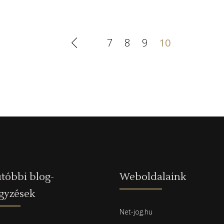
7
8
9
10
tóbbi blog-
Weboldalaink
gyzések
Net-jog.hu