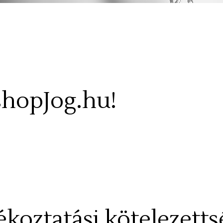
shopJog.hu!
koztatási kötelezetts