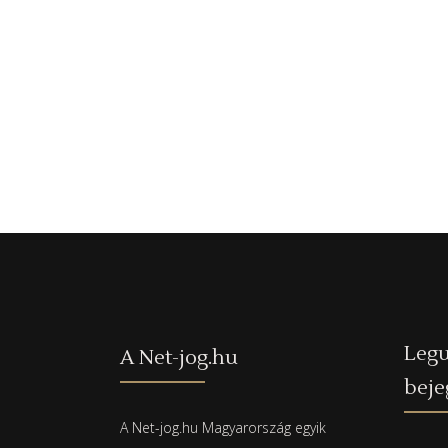
Legu
A Net-jog.hu
beje
A Net-jog.hu Magyarország egyik