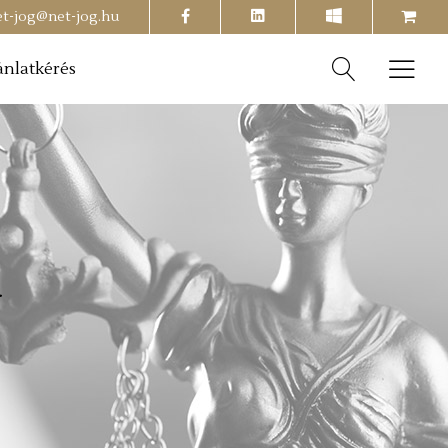
facebook
shopping-
et-jog@net-jog.hu
cart
ánlatkérés
d