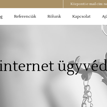
Központi e-mail cím:
n
og
Referenciák
Rólunk
Kapcsolat
Aj
internet ügyvé