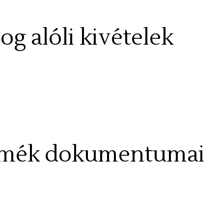
jog alóli kivételek
ermék dokumentumai