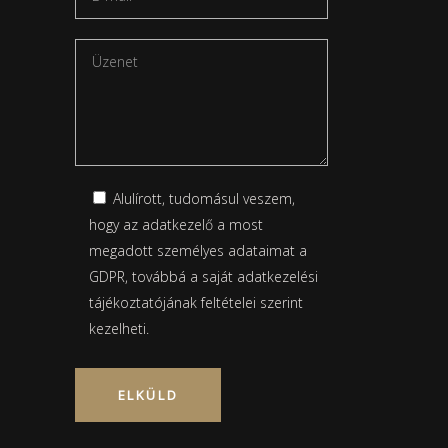
Alulírott, tudomásul veszem,
hogy az adatkezelő a most
megadott személyes adataimat a
GDPR, továbbá a saját
adatkezelési
tájékoztatójának
feltételei szerint
kezelheti.
Please leave this field empty.