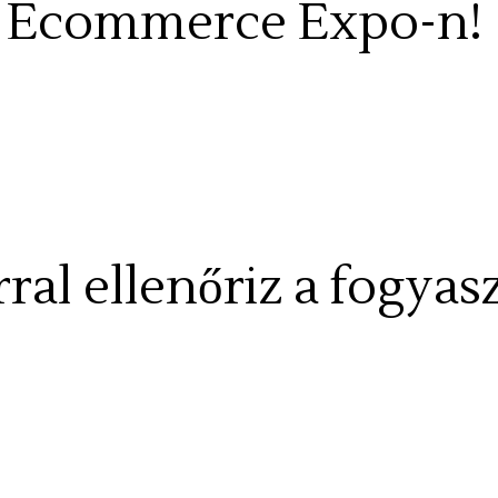
z Ecommerce Expo-n!
rral ellenőriz a fogy