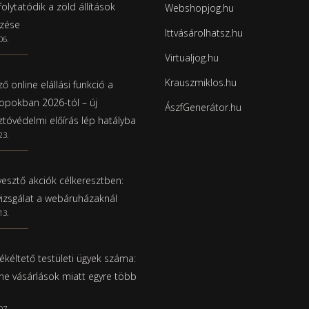
olytatódik a zöld állítások
Webshopjog.hu
rzése
Ittvásárolhatsz.hu
06.
Virtualjog.hu
Krauszmiklos.hu
ő online elállási funkció a
pokban 2026-tól – új
ÁszfGenerátor.hu
ztóvédelmi előírás lép hatályba
23.
esztő akciók célkeresztben:
vizsgálat a webáruházaknál
13.
ékéltető testületi ügyek száma:
ine vásárlások miatt egyre több
07.