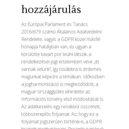
hozzájárulás
Az Európai Parlament és Tanács
2016/679 számú Általános Adatvédelmi
Rendelete, vagyis a GDPR közel másfél
hónapja hatályban van, és ugyan a
körülötte kavart por leülni látszik, a
rendelkezései jogi értelemben véve „itt
vannak velünk”, így továbbra is érdemes
magunkat képezni a témában. Időközben
a jogharmonizáció is megkezdődött, a
magyar országgyűlés kihirdette az
Információs törvény első módosítását is.
Az adatkezelés egy rendkívül összetett,
többszereplős folyamat. Az, hogy ez a
folyamat jogszerűen történik-e, a GDPR