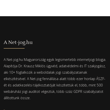
A Net-jog.hu
A Net-jog.hu Magyarország egyik legismertebb internetjogi blogja.
Alapítója Dr. Krausz Miklós ügyvéd, adatvédelmi és IT szakjogász,
aki 10+ foglalkozik a weboldalak jogi szabályzatainak
elkészítésével. A Net-jog fennállása alatt több ezer honlap ÁSZF-
ét és adatkezelési tájékoztatóját készítettük el, több, mint 500
webáruház jogi auditot végeztük, több száz GDPR szabályzatot
állítottunk össze.