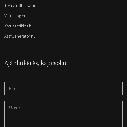
Ittvásárolhatsz.hu
Virtualjog.hu
Krauszmiklos.hu
ÁszfGenerátor.hu
Ajánlatkérés, kapcsolat: