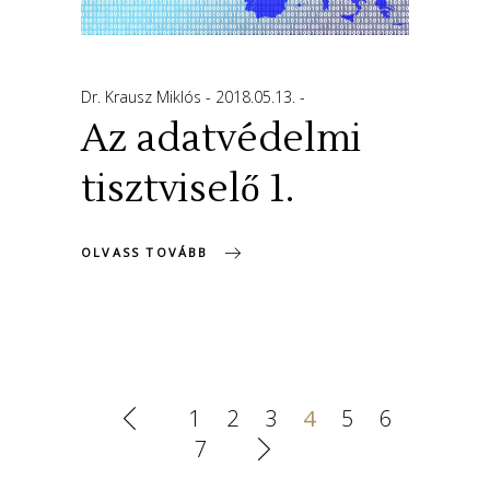
Dr. Krausz Miklós
2018.05.13.
Az adatvédelmi
tisztviselő 1.
OLVASS TOVÁBB
1
2
3
4
5
6
7