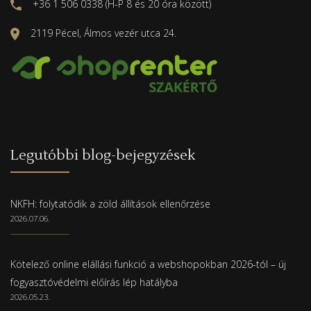
+36 1 506 0338 (H-P 8 és 20 óra között)
2119 Pécel, Álmos vezér utca 24.
Legutóbbi blog-bejegyzések
NKFH: folytatódik a zöld állítások ellenőrzése
2026.07.06.
Kötelező online elállási funkció a webshopokban 2026-tól – új
fogyasztóvédelmi előírás lép hatályba
2026.05.23.