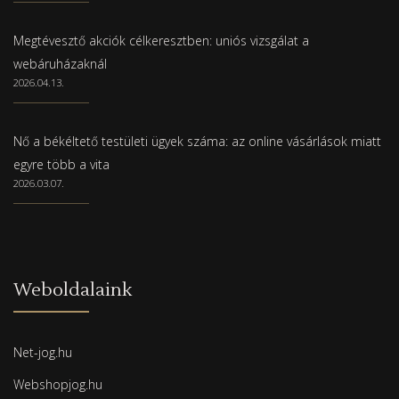
Megtévesztő akciók célkeresztben: uniós vizsgálat a
webáruházaknál
2026.04.13.
Nő a békéltető testületi ügyek száma: az online vásárlások miatt
egyre több a vita
2026.03.07.
Weboldalaink
Net-jog.hu
Webshopjog.hu